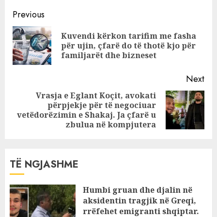
Tropojën,
Continue
Mirditën dhe
Previous
Kukësin larg
Reading
Kuvendi kërkon tarifim me fasha
Tiranës dhe jugut
Pre
për ujin, çfarë do të thotë kjo për
të Shqipërisë
pos
familjarët dhe bizneset
Next
Vrasja e Eglant Koçit, avokati
përpjekje për të negociuar
Next
vetëdorëzimin e Shakaj. Ja çfarë u
post:
zbulua në kompjutera
TË NGJASHME
Humbi gruan dhe djalin në
aksidentin tragjik në Greqi,
rrëfehet emigranti shqiptar.