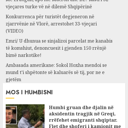
vjeçares turke vë në dilemë Shqipërinë
Konkurrenca për turistët degjeneron në
zjarrvënie në Vlorë, arrestohet 33-vjeçari
(VIDEO)
Emri/ U dhunua se sinjalizoi parcelat me kanabis
të komshiut, denoncuesit i gjenden 150 rrënjë
bimë narkotike!
Ambasada amerikane: Sokol Hoxha mendoi se
mund t’i shpëtonte së kaluarës së tij, por ne e
gjetëm
MOS I HUMBISNI
Humbi gruan dhe djalin në
aksidentin tragjik në Greqi,
rrëfehet emigranti shqiptar.
Flet dhe shoferi i kamionit me