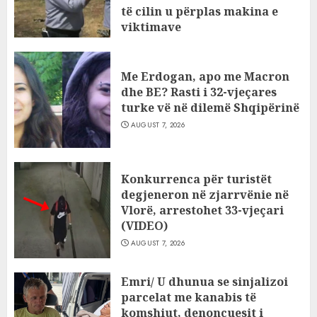
të cilin u përplas makina e
viktimave
AUGUST 7, 2026
Me Erdogan, apo me Macron
dhe BE? Rasti i 32-vjeçares
turke vë në dilemë Shqipërinë
AUGUST 7, 2026
Konkurrenca për turistët
degjeneron në zjarrvënie në
Vlorë, arrestohet 33-vjeçari
(VIDEO)
AUGUST 7, 2026
Emri/ U dhunua se sinjalizoi
parcelat me kanabis të
komshiut, denoncuesit i