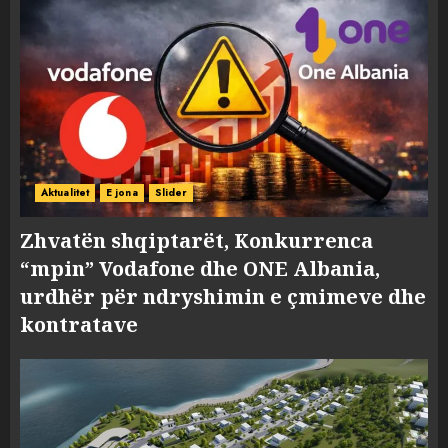
Aktualitet
E jona
Slider
Zhvatën shqiptarët, Konkurrenca
“mpin” Vodafone dhe ONE Albania,
urdhër për ndryshimin e çmimeve dhe
kontratave