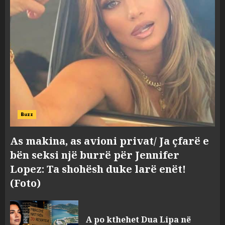
Buzz
As makina, as avioni privat/ Ja çfarë e
bën seksi një burrë për Jennifer
Lopez: Ta shohësh duke larë enët!
(Foto)
A po kthehet Dua Lipa në