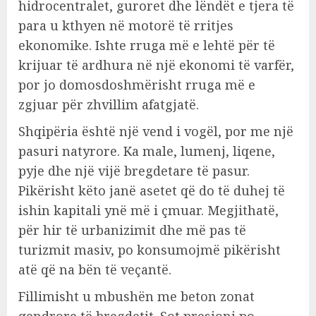
hidrocentralet, guroret dhe lëndët e tjera të
para u kthyen në motorë të rritjes
ekonomike. Ishte rruga më e lehtë për të
krijuar të ardhura në një ekonomi të varfër,
por jo domosdoshmërisht rruga më e
zgjuar për zhvillim afatgjatë.
Shqipëria është një vend i vogël, por me një
pasuri natyrore. Ka male, lumenj, liqene,
pyje dhe një vijë bregdetare të pasur.
Pikërisht këto janë asetet që do të duhej të
ishin kapitali ynë më i çmuar. Megjithatë,
për hir të urbanizimit dhe më pas të
turizmit masiv, po konsumojmë pikërisht
atë që na bën të veçantë.
Fillimisht u mbushën me beton zonat