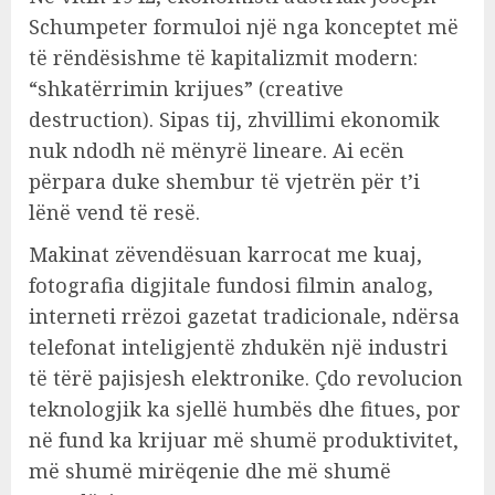
Schumpeter formuloi një nga konceptet më
të rëndësishme të kapitalizmit modern:
“shkatërrimin krijues” (creative
destruction). Sipas tij, zhvillimi ekonomik
nuk ndodh në mënyrë lineare. Ai ecën
përpara duke shembur të vjetrën për t’i
lënë vend të resë.
Makinat zëvendësuan karrocat me kuaj,
fotografia digjitale fundosi filmin analog,
interneti rrëzoi gazetat tradicionale, ndërsa
telefonat inteligjentë zhdukën një industri
të tërë pajisjesh elektronike. Çdo revolucion
teknologjik ka sjellë humbës dhe fitues, por
në fund ka krijuar më shumë produktivitet,
më shumë mirëqenie dhe më shumë