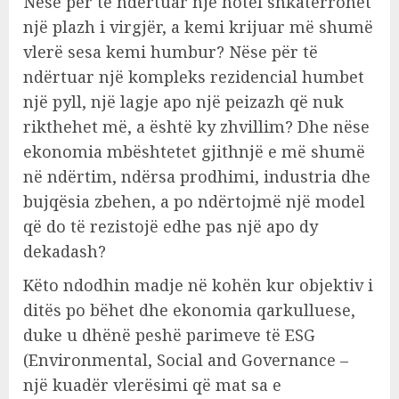
Nëse për të ndërtuar një hotel shkatërrohet
një plazh i virgjër, a kemi krijuar më shumë
vlerë sesa kemi humbur? Nëse për të
ndërtuar një kompleks rezidencial humbet
një pyll, një lagje apo një peizazh që nuk
rikthehet më, a është ky zhvillim? Dhe nëse
ekonomia mbështetet gjithnjë e më shumë
në ndërtim, ndërsa prodhimi, industria dhe
bujqësia zbehen, a po ndërtojmë një model
që do të rezistojë edhe pas një apo dy
dekadash?
Këto ndodhin madje në kohën kur objektiv i
ditës po bëhet dhe ekonomia qarkulluese,
duke u dhënë peshë parimeve të ESG
(Environmental, Social and Governance –
një kuadër vlerësimi që mat sa e