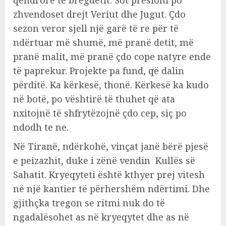
qendrore të bregdetit. Sot presioni po
zhvendoset drejt Veriut dhe Jugut. Çdo
sezon veror sjell një garë të re për të
ndërtuar më shumë, më pranë detit, më
pranë malit, më pranë çdo cope natyre ende
të paprekur. Projekte pa fund, që dalin
përditë. Ka kërkesë, thonë. Kërkesë ka kudo
në botë, po vështirë të thuhet që ata
nxitojnë të shfrytëzojnë çdo cep, siç po
ndodh te ne.
Në Tiranë, ndërkohë, vinçat janë bërë pjesë
e peizazhit, duke i zënë vendin Kullës së
Sahatit. Kryeqyteti është kthyer prej vitesh
në një kantier të përhershëm ndërtimi. Dhe
gjithçka tregon se ritmi nuk do të
ngadalësohet as në kryeqytet dhe as në