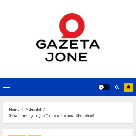
Skip
to
content
Primary
Menu
Home
Aktualitet
Shkatërrimi “jo krijues” dhe shkretues i Shqipërisë