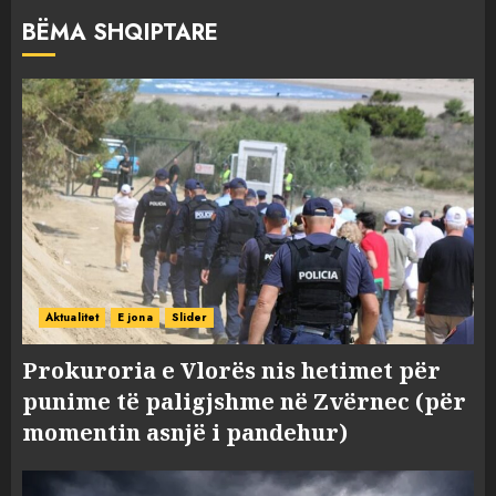
BËMA SHQIPTARE
Aktualitet
E jona
Slider
Prokuroria e Vlorës nis hetimet për
punime të paligjshme në Zvërnec (për
momentin asnjë i pandehur)