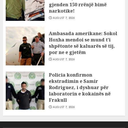
gjenden 150 rrënjë bimë
narkotike!
AUGUST 7, 2026
Ambasada amerikane: Sokol
Hoxha mendoi se mund t’i
shpëtonte së kaluarës së tij,
por ne e gjetëm
AUGUST 7, 2026
Policia konfirmon
ekstradimin e Samir
Rodriguez, i dyshuar për
laboratorin e kokainës në
Frakull
AUGUST 7, 2026