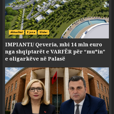
Aktualitet
E jona
Slider
IMPIANTI/ Qeveria, mbi 14 mln euro
nga shqiptarët e VARFËR për “mu*in”
e oligarkëve në Palasë