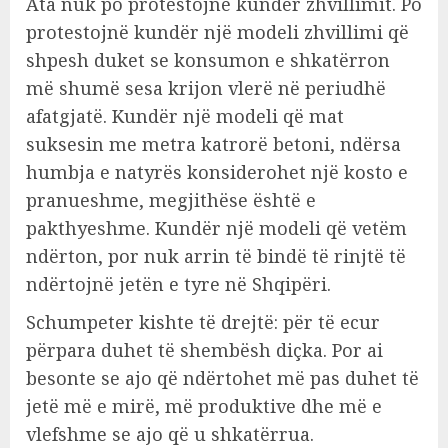
Ata nuk po protestojnë kundër zhvillimit. Po
protestojnë kundër një modeli zhvillimi që
shpesh duket se konsumon e shkatërron
më shumë sesa krijon vlerë në periudhë
afatgjatë. Kundër një modeli që mat
suksesin me metra katrorë betoni, ndërsa
humbja e natyrës konsiderohet një kosto e
pranueshme, megjithëse është e
pakthyeshme. Kundër një modeli që vetëm
ndërton, por nuk arrin të bindë të rinjtë të
ndërtojnë jetën e tyre në Shqipëri.
Schumpeter kishte të drejtë: për të ecur
përpara duhet të shembësh diçka. Por ai
besonte se ajo që ndërtohet më pas duhet të
jetë më e mirë, më produktive dhe më e
vlefshme se ajo që u shkatërrua.