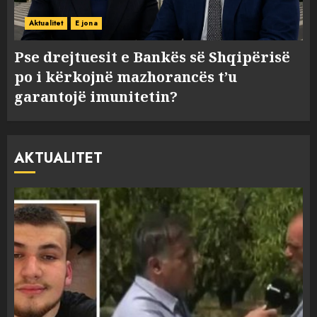
Aktualitet
E jona
Pse drejtuesit e Bankës së Shqipërisë
po i kërkojnë mazhorancës t’u
garantojë imunitetin?
AKTUALITET