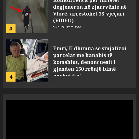
Konkurrenca për turistët
degjeneron në zjarrvënie në
Vlorë, arrestohet 33-vjeçari
(VIDEO)
3
AUGUST 7, 2026
Emri/ U dhunua se sinjalizoi
parcelat me kanabis të
komshiut, denoncuesit i
gjenden 150 rrënjë bimë
narkotike!
4
AUGUST 7, 2026
Ambasada amerikane: Sokol
Hoxha mendoi se mund t’i
shpëtonte së kaluarës së tij,
por ne e gjetëm
5
AUGUST 7, 2026