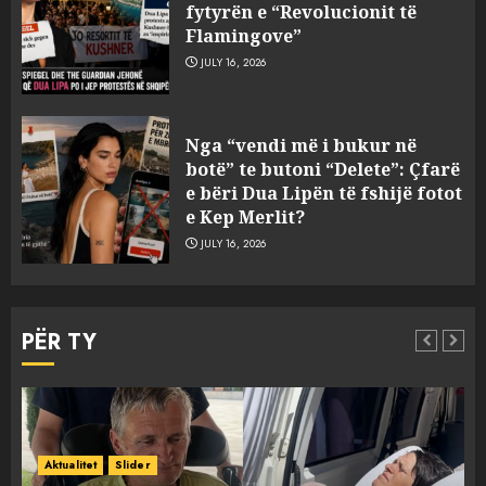
fytyrën e “Revolucionit të
Flamingove”
JULY 16, 2026
Konkurrenca për turistët
Nga “vendi më i bukur në
degjeneron në zjarrvënie në
botë” te butoni “Delete”: Çfarë
Vlorë, arrestohet 33-vjeçari
e bëri Dua Lipën të fshijë fotot
(VIDEO)
e Kep Merlit?
3
AUGUST 7, 2026
JULY 16, 2026
Emri/ U dhunua se sinjalizoi
parcelat me kanabis të
PËR TY
komshiut, denoncuesit i
gjenden 150 rrënjë bimë
narkotike!
4
AUGUST 7, 2026
Ambasada amerikane: Sokol