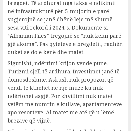
bregdet. Të ardhurat nga taksa e ndikimit
në infrastrukturë për 5-mujorin e parë
sugjerojnë se janë dhënë leje më shumë
sesa viti rekord i 2024-s. Dokumente si
“Albanian Files” tregojnë se “nuk kemi parë
gjë akoma”. Pas qyteteve e bregdetit, radhën
duket se do e kenë dhe malet.
Sigurisht, ndërtimi krijon vende pune.
Turizmi sjell të ardhura. Investimet janë të
domosdoshme. Askush nuk propozon që
vendi të kthehet në një muze ku nuk
ndërtohet asgjë. Por zhvillimi nuk matet
vetëm me numrin e kullave, apartamenteve
apo resorteve. Ai matet me atë që u lëmë
brezave që vijnë.