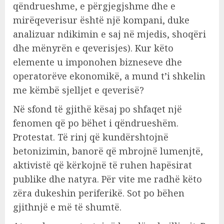
qëndrueshme, e përgjegjshme dhe e
mirëqeverisur është një kompani, duke
analizuar ndikimin e saj në mjedis, shoqëri
dhe mënyrën e qeverisjes). Kur këto
elemente u imponohen bizneseve dhe
operatorëve ekonomikë, a mund t’i shkelin
me këmbë sjelljet e qeverisë?
Në sfond të gjithë kësaj po shfaqet një
fenomen që po bëhet i qëndrueshëm.
Protestat. Të rinj që kundërshtojnë
betonizimin, banorë që mbrojnë lumenjtë,
aktivistë që kërkojnë të ruhen hapësirat
publike dhe natyra. Për vite me radhë këto
zëra dukeshin periferikë. Sot po bëhen
gjithnjë e më të shumtë.