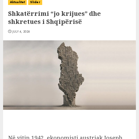
Aktualitet
Slider
Shkatërrimi “jo krijues” dhe
shkretues i Shqipërisë
JULY 4, 2026
Në vitin 1942, ekonomisti austriak Joseph