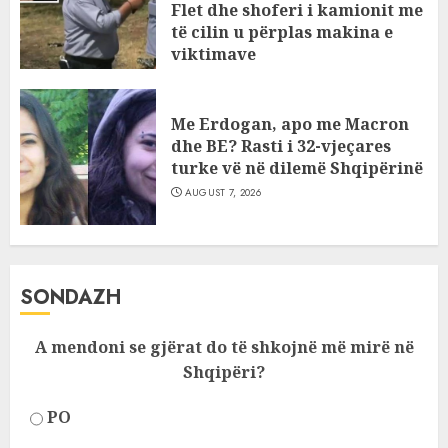
Flet dhe shoferi i kamionit me
të cilin u përplas makina e
viktimave
AUGUST 7, 2026
Me Erdogan, apo me Macron
dhe BE? Rasti i 32-vjeçares
turke vë në dilemë Shqipërinë
AUGUST 7, 2026
SONDAZH
A mendoni se gjërat do të shkojnë më mirë në
Shqipëri?
PO