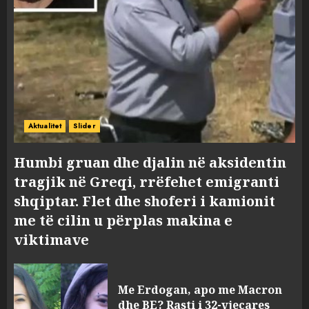
Aktualitet
Slider
Humbi gruan dhe djalin në aksidentin
tragjik në Greqi, rrëfehet emigranti
shqiptar. Flet dhe shoferi i kamionit
me të cilin u përplas makina e
viktimave
Me Erdogan, apo me Macron
dhe BE? Rasti i 32-vjeçares