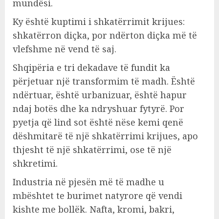
mundësi.
Ky është kuptimi i shkatërrimit krijues:
shkatërron diçka, por ndërton diçka më të
vlefshme në vend të saj.
Shqipëria e tri dekadave të fundit ka
përjetuar një transformim të madh. Është
ndërtuar, është urbanizuar, është hapur
ndaj botës dhe ka ndryshuar fytyrë. Por
pyetja që lind sot është nëse kemi qenë
dëshmitarë të një shkatërrimi krijues, apo
thjesht të një shkatërrimi, ose të një
shkretimi.
Industria në pjesën më të madhe u
mbështet te burimet natyrore që vendi
kishte me bollëk. Nafta, kromi, bakri,