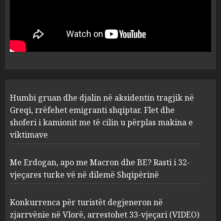
Humbi gruan dhe djalin në
aksidentin tragjik në Greqi,
rrëfehet emigranti shqiptar.
Flet dhe shoferi i kamionit me
të cilin u përplas makina e
1
viktimave
AUGUST 7, 2026
Me Erdogan, apo me Macron
Humbi gruan dhe djalin në aksidentin tragjik në
dhe BE? Rasti i 32-vjeçares
Greqi, rrëfehet emigranti shqiptar. Flet dhe
turke vë në dilemë Shqipërinë
shoferi i kamionit me të cilin u përplas makina e
AUGUST 7, 2026
2
viktimave
Me Erdogan, apo me Macron dhe BE? Rasti i 32-
Konkurrenca për turistët
vjeçares turke vë në dilemë Shqipërinë
degjeneron në zjarrvënie në
Vlorë, arrestohet 33-vjeçari
(VIDEO)
Konkurrenca për turistët degjeneron në
3
AUGUST 7, 2026
zjarrvënie në Vlorë, arrestohet 33-vjeçari (VIDEO)