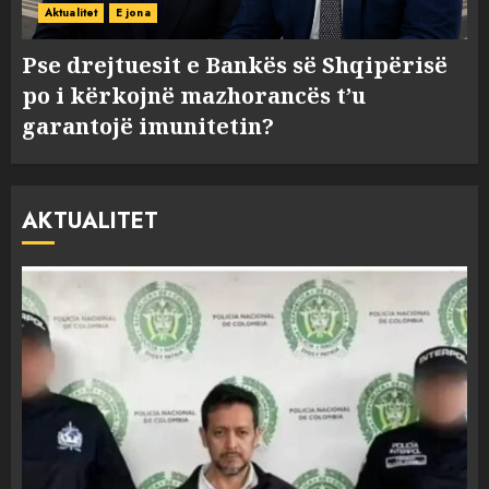
Aktualitet
E jona
Pse drejtuesit e Bankës së Shqipërisë
po i kërkojnë mazhorancës t’u
garantojë imunitetin?
AKTUALITET