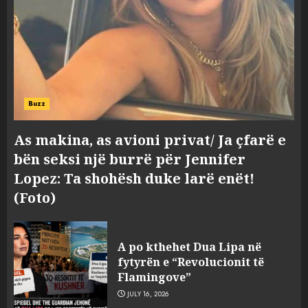
Buzz
As makina, as avioni privat/ Ja çfarë e
bën seksi një burrë për Jennifer
Lopez: Ta shohësh duke larë enët!
(Foto)
A po kthehet Dua Lipa në
fytyrën e “Revolucionit të
Flamingove”
JULY 16, 2026