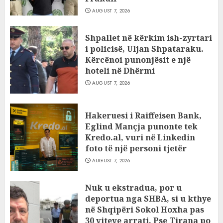
AUGUST 7, 2026
Shpallet në kërkim ish-zyrtari
i policisë, Uljan Shpataraku.
Kërcënoi punonjësit e një
hoteli në Dhërmi
AUGUST 7, 2026
Hakeruesi i Raiffeisen Bank,
Eglind Mançja punonte tek
Kredo.al, vuri në Linkedin
foto të një personi tjetër
AUGUST 7, 2026
Nuk u ekstradua, por u
deportua nga SHBA, si u kthye
në Shqipëri Sokol Hoxha pas
30 viteve arrati. Pse Tirana po