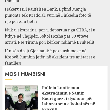
Dhërmi
Hakeruesi i Raiffeisen Bank, Eglind Mançja
punonte tek Kredo.al, vuri në Linkedin foto të
një personi tjetër
Nuk u ekstradua, por u deportua nga SHBA, si u
kthye në Shqipëri Sokol Hoxha pas 30 viteve
arrati. Pse Tirana po i kërkon ndihmë Brukselit
U nisën drejt Gjermanisë pas pushimeve në
Kosovë, humbin jetën në aksident tre anëtarët e
familjes!
MOS I HUMBISNI
Policia konfirmon
ekstradimin e Samir
Rodriguez, i dyshuar për
laboratorin e kokainës në
Frakull