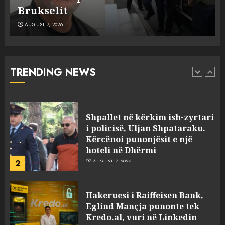
në aksident tre anëtarët e familjes!
AUGUST 7, 2026
Policia konfirmon
ekstradimin e Samir
Rodriguez, i dyshuar për
laboratorin e kokainës në
TRENDING NEWS
Frakull
1
AUGUST 7, 2026
Shpallet në kërkim ish-zyrtari
i policisë, Uljan Shpataraku.
Kërcënoi punonjësit e një
hoteli në Dhërmi
2
AUGUST 7, 2026
Hakeruesi i Raiffeisen Bank,
Eglind Mançja punonte tek
Kredo.al, vuri në Linkedin
foto të një personi tjetër