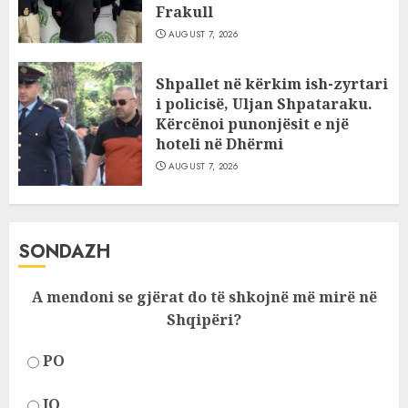
Frakull
AUGUST 7, 2026
Shpallet në kërkim ish-zyrtari
i policisë, Uljan Shpataraku.
Kërcënoi punonjësit e një
hoteli në Dhërmi
AUGUST 7, 2026
SONDAZH
A mendoni se gjërat do të shkojnë më mirë në
Shqipëri?
PO
JO