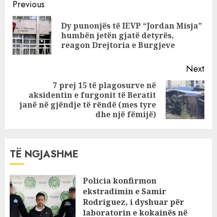
Continue
trefishtë në
Previous
Shkodër/ DETAJE
Reading
Dy punonjës të IEVP “Jordan Misja”
Pre
humbën jetën gjatë detyrës,
pos
reagon Drejtoria e Burgjeve
Next
7 prej 15 të plagosurve në
aksidentin e furgonit të Beratit
Next
janë në gjëndje të rëndë (mes tyre
post:
dhe një fëmijë)
TË NGJASHME
Policia konfirmon
ekstradimin e Samir
Rodriguez, i dyshuar për
laboratorin e kokainës në