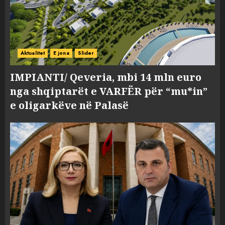
Aktualitet
E jona
Slider
IMPIANTI/ Qeveria, mbi 14 mln euro
nga shqiptarët e VARFËR për “mu*in”
e oligarkëve në Palasë