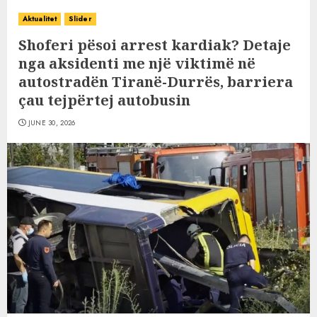
Aktualitet
Slider
Shoferi pësoi arrest kardiak? Detaje
nga aksidenti me një viktimë në
autostradën Tiranë-Durrës, barriera
çau tejpërtej autobusin
JUNE 30, 2026