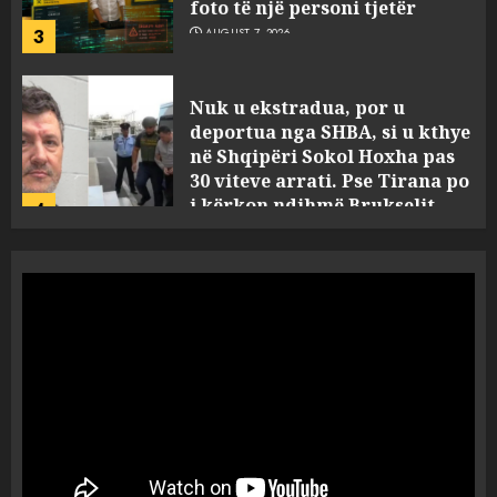
3
AUGUST 7, 2026
Nuk u ekstradua, por u
deportua nga SHBA, si u kthye
në Shqipëri Sokol Hoxha pas
30 viteve arrati. Pse Tirana po
i kërkon ndihmë Brukselit
4
AUGUST 7, 2026
U nisën drejt Gjermanisë pas
pushimeve në Kosovë, humbin
jetën në aksident tre anëtarët
e familjes!
5
AUGUST 7, 2026
Policia konfirmon
ekstradimin e Samir
Rodriguez, i dyshuar për