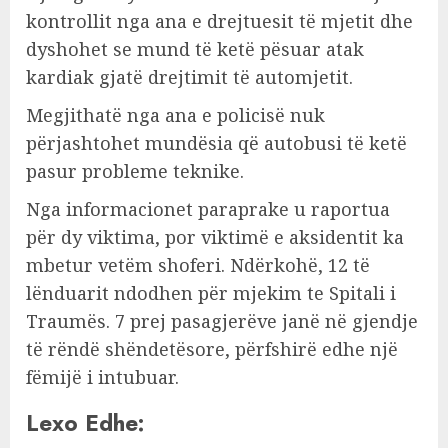
kontrollit nga ana e drejtuesit të mjetit dhe
dyshohet se mund të ketë pësuar atak
kardiak gjatë drejtimit të automjetit.
Megjithatë nga ana e policisë nuk
përjashtohet mundësia që autobusi të ketë
pasur probleme teknike.
Nga informacionet paraprake u raportua
për dy viktima, por viktimë e aksidentit ka
mbetur vetëm shoferi. Ndërkohë, 12 të
lënduarit ndodhen për mjekim te Spitali i
Traumës. 7 prej pasagjerëve janë në gjendje
të rëndë shëndetësore, përfshirë edhe një
fëmijë i intubuar.
Lexo Edhe: