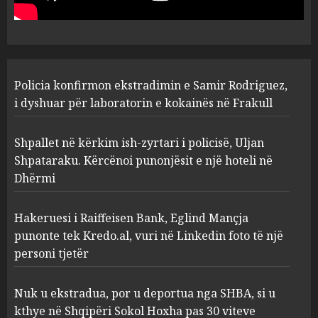
laboratorin e kokainës në
Frakull
1
AUGUST 7, 2026
Shpallet në kërkim ish-zyrtari
Policia konfirmon ekstradimin e Samir Rodriguez,
i policisë, Uljan Shpataraku.
Kërcënoi punonjësit e një
i dyshuar për laboratorin e kokainës në Frakull
hoteli në Dhërmi
2
AUGUST 7, 2026
Shpallet në kërkim ish-zyrtari i policisë, Uljan
Shpataraku. Kërcënoi punonjësit e një hoteli në
Dhërmi
Hakeruesi i Raiffeisen Bank,
Eglind Mançja punonte tek
Kredo.al, vuri në Linkedin
Hakeruesi i Raiffeisen Bank, Eglind Mançja
foto të një personi tjetër
punonte tek Kredo.al, vuri në Linkedin foto të një
3
AUGUST 7, 2026
personi tjetër
Nuk u ekstradua, por u
Nuk u ekstradua, por u deportua nga SHBA, si u
deportua nga SHBA, si u kthye
kthye në Shqipëri Sokol Hoxha pas 30 viteve