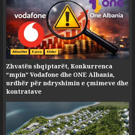
Aktualitet
E jona
Slider
Zhvatën shqiptarët, Konkurrenca
“mpin” Vodafone dhe ONE Albania,
urdhër për ndryshimin e çmimeve dhe
kontratave