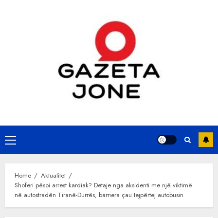
Skip
to
content
Primary
Menu
Home
Aktualitet
Shoferi pësoi arrest kardiak? Detaje nga aksidenti me një viktimë
në autostradën Tiranë-Durrës, barriera çau tejpërtej autobusin