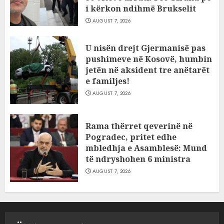
i kërkon ndihmë Brukselit
AUGUST 7, 2026
U nisën drejt Gjermanisë pas
pushimeve në Kosovë, humbin
jetën në aksident tre anëtarët
e familjes!
AUGUST 7, 2026
Rama thërret qeverinë në
Pogradec, pritet edhe
mbledhja e Asamblesë: Mund
të ndryshohen 6 ministra
AUGUST 7, 2026