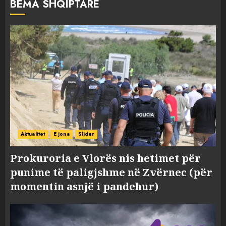
BËMA SHQIPTARE
Aktualitet
E jona
Slider
Prokuroria e Vlorës nis hetimet për
punime të paligjshme në Zvërnec (për
momentin asnjë i pandehur)