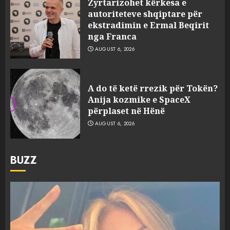
Zyrtarizohet kërkesa e
autoriteteve shqiptare për
ekstradimin e Ermal Beqirit
nga Franca
AUGUST 6, 2026
A do të ketë rrezik për Tokën?
Anija kozmike e SpaceX
përplaset në Hënë
AUGUST 6, 2026
BUZZ