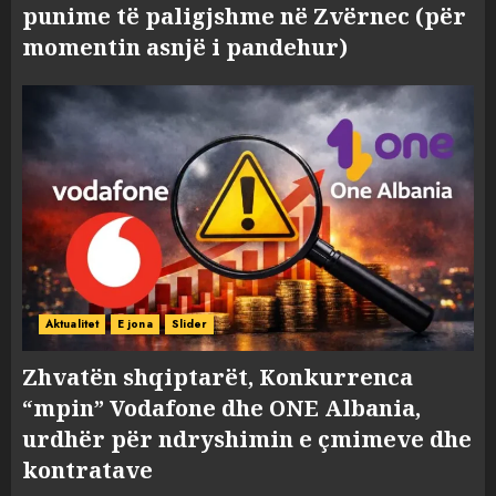
punime të paligjshme në Zvërnec (për
momentin asnjë i pandehur)
Aktualitet
E jona
Slider
Zhvatën shqiptarët, Konkurrenca
“mpin” Vodafone dhe ONE Albania,
urdhër për ndryshimin e çmimeve dhe
kontratave