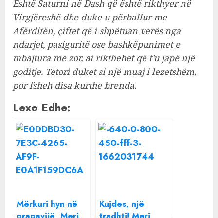
Është Saturni në Dash që është rikthyer në
Virgjëreshë dhe duke u përballur me
Afërditën, çiftet që i shpëtuan verës nga
ndarjet, pasiguritë ose bashkëpunimet e
mbajtura me zor, ai rikthehet që t’u japë një
goditje. Tetori duket si një muaj i lezetshëm,
por fsheh disa kurthe brenda.
Lexo Edhe:
Mërkuri hyn në
Kujdes, një
prapavijë, Meri
tradhti! Meri