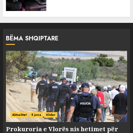
BËMA SHQIPTARE
Aktualitet
E jona
Slider
Prokuroria e Vlorës nis hetimet për