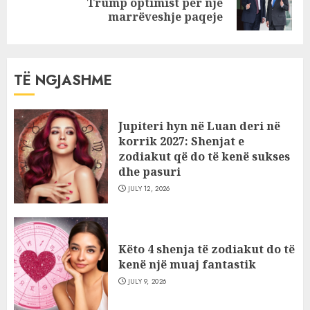
Trump optimist për një
post:
marrëveshje paqeje
TË NGJASHME
Jupiteri hyn në Luan deri në
korrik 2027: Shenjat e
zodiakut që do të kenë sukses
dhe pasuri
JULY 12, 2026
Këto 4 shenja të zodiakut do të
kenë një muaj fantastik
JULY 9, 2026