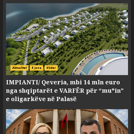
Aktualitet
E jona
Slider
IMPIANTI/ Qeveria, mbi 14 mln euro
nga shqiptarët e VARFËR për “mu*in”
e oligarkëve në Palasë