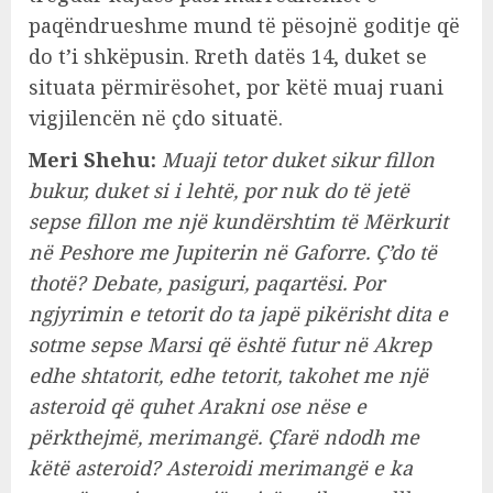
paqëndrueshme mund të pësojnë goditje që
do t’i shkëpusin. Rreth datës 14, duket se
situata përmirësohet, por këtë muaj ruani
vigjilencën në çdo situatë.
Meri Shehu:
Muaji tetor duket sikur fillon
bukur, duket si i lehtë, por nuk do të jetë
sepse fillon me një kundërshtim të Mërkurit
në Peshore me Jupiterin në Gaforre. Ç’do të
thotë? Debate, pasiguri, paqartësi. Por
ngjyrimin e tetorit do ta japë pikërisht dita e
sotme sepse Marsi që është futur në Akrep
edhe shtatorit, edhe tetorit, takohet me një
asteroid që quhet Arakni ose nëse e
përkthejmë, merimangë. Çfarë ndodh me
këtë asteroid? Asteroidi merimangë e ka