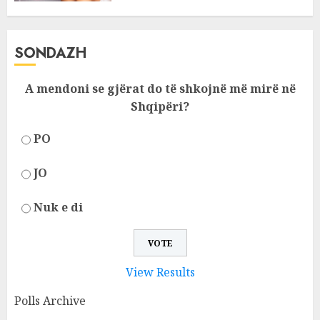
SONDAZH
A mendoni se gjërat do të shkojnë më mirë në
Shqipëri?
PO
JO
Nuk e di
View Results
Polls Archive