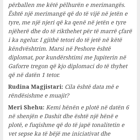
përballen me këtë pëlhurën e merimangës.
Është një merimangë që do të vijë në jetën e
tyre, me një njeri që ka qenë në jetën e tyre
njëherë dhe do të rikthehet për të marrë çfarë
i ka ngelur. I gjithë tetori do të jetë në këtë
këndvështrim. Marsi në Peshore është
diplomat, por kundërshtimi me Jupiterin në
Gaforre tregon që kjo diplomaci do të thyhet
që në datën 1 tetor.
Rudina Magjistari:
Cila është data më e
rëndësishme e muajit?
Meri Shehu:
Kemi hënën e plotë në datën 6
në shenjën e Dashit dhe është një hënë e
plotë, e fuqishme që do të japë tonalitetin e
vet sepse ka të bëjë me iniciativat dhe