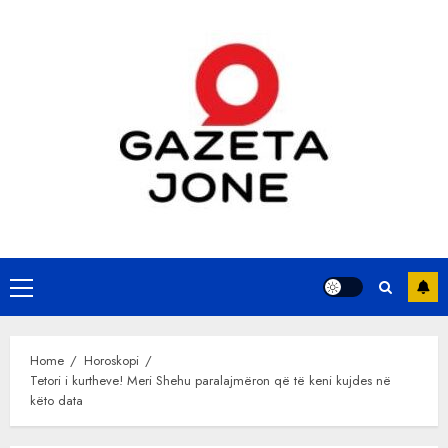
Skip
to
content
Primary
Menu
Home
Horoskopi
Tetori i kurtheve! Meri Shehu paralajmëron që të keni kujdes në
këto data