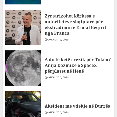
Zyrtarizohet kërkesa e
autoriteteve shqiptare për
ekstradimin e Ermal Beqirit
nga Franca
AUGUST 6, 2026
A do të ketë rrezik për Tokën?
Anija kozmike e SpaceX
përplaset në Hënë
AUGUST 6, 2026
Aksident me vdekje në Durrës
AUGUST 6, 2026