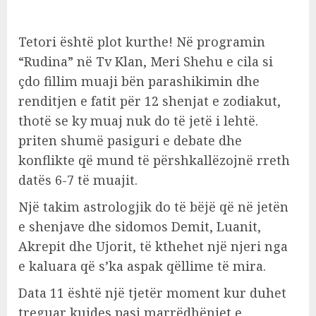
Tetori është plot kurthe! Në programin
“Rudina” në Tv Klan, Meri Shehu e cila si
çdo fillim muaji bën parashikimin dhe
renditjen e fatit për 12 shenjat e zodiakut,
thotë se ky muaj nuk do të jetë i lehtë.
priten shumë pasiguri e debate dhe
konflikte që mund të përshkallëzojnë rreth
datës 6-7 të muajit.
Një takim astrologjik do të bëjë që në jetën
e shenjave dhe sidomos Demit, Luanit,
Akrepit dhe Ujorit, të kthehet një njeri nga
e kaluara që s’ka aspak qëllime të mira.
Data 11 është një tjetër moment kur duhet
treguar kujdes pasi marrëdhëniet e