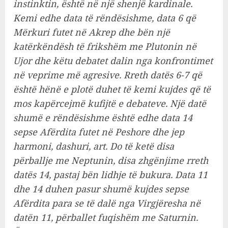
instinktin, është në një shenjë kardinale.
Kemi edhe data të rëndësishme, data 6 që
Mërkuri futet në Akrep dhe bën një
katërkëndësh të frikshëm me Plutonin në
Ujor dhe këtu debatet dalin nga konfrontimet
në veprime më agresive. Rreth datës 6-7 që
është hënë e plotë duhet të kemi kujdes që të
mos kapërcejmë kufijtë e debateve. Një datë
shumë e rëndësishme është edhe data 14
sepse Afërdita futet në Peshore dhe jep
harmoni, dashuri, art. Do të ketë disa
përballje me Neptunin, disa zhgënjime rreth
datës 14, pastaj bën lidhje të bukura. Data 11
dhe 14 duhen pasur shumë kujdes sepse
Afërdita para se të dalë nga Virgjëresha në
datën 11, përballet fuqishëm me Saturnin.