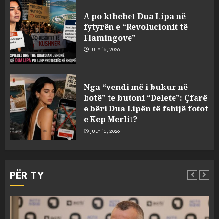
A po kthehet Dua Lipa në
fytyrën e “Revolucionit të
Flamingove”
JULY 16, 2026
Zbulohet në detin Jon 83 vite
Nga “vendi më i bukur në
pas fundosjes anija e rrallë
botë” te butoni “Delete”: Çfarë
gjermane e Luftës së Dytë
e bëri Dua Lipën të fshijë fotot
Botërore
e Kep Merlit?
3
AUGUST 6, 2026
JULY 16, 2026
Zyrtarizohet kërkesa e
autoriteteve shqiptare për
PËR TY
ekstradimin e Ermal Beqirit
nga Franca
4
AUGUST 6, 2026