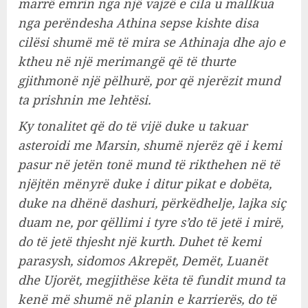
marrë emrin nga një vajzë e cila u mallkua
nga perëndesha Athina sepse kishte disa
cilësi shumë më të mira se Athinaja dhe ajo e
ktheu në një merimangë që të thurte
gjithmonë një pëlhurë, por që njerëzit mund
ta prishnin me lehtësi.
Ky tonalitet që do të vijë duke u takuar
asteroidi me Marsin, shumë njerëz që i kemi
pasur në jetën tonë mund të rikthehen në të
njëjtën mënyrë duke i ditur pikat e dobëta,
duke na dhënë dashuri, përkëdhelje, lajka siç
duam ne, por qëllimi i tyre s’do të jetë i mirë,
do të jetë thjesht një kurth. Duhet të kemi
parasysh, sidomos Akrepët, Demët, Luanët
dhe Ujorët, megjithëse këta të fundit mund ta
kenë më shumë në planin e karrierës, do të