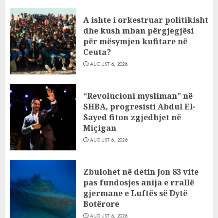
A ishte i orkestruar politikisht
dhe kush mban përgjegjësi
për mësymjen kufitare në
Ceuta?
AUGUST 6, 2026
“Revolucioni mysliman” në
SHBA, progresisti Abdul El-
Sayed fiton zgjedhjet në
Miçigan
AUGUST 6, 2026
Zbulohet në detin Jon 83 vite
pas fundosjes anija e rrallë
gjermane e Luftës së Dytë
Botërore
AUGUST 6, 2026