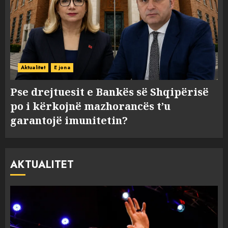
Aktualitet
E jona
Pse drejtuesit e Bankës së Shqipërisë
po i kërkojnë mazhorancës t’u
garantojë imunitetin?
AKTUALITET