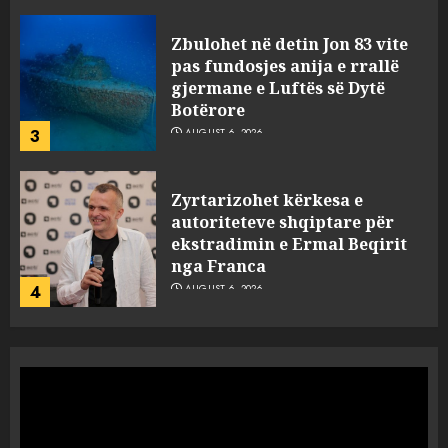
Zbulohet në detin Jon 83 vite
pas fundosjes anija e rrallë
gjermane e Luftës së Dytë
Botërore
3
AUGUST 6, 2026
Zyrtarizohet kërkesa e
autoriteteve shqiptare për
ekstradimin e Ermal Beqirit
nga Franca
4
AUGUST 6, 2026
A do të ketë rrezik për Tokën?
Anija kozmike e SpaceX
përplaset në Hënë
AUGUST 6, 2026