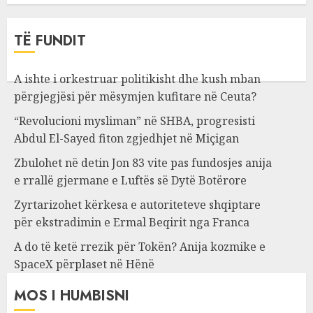
TË FUNDIT
A ishte i orkestruar politikisht dhe kush mban
përgjegjësi për mësymjen kufitare në Ceuta?
“Revolucioni mysliman” në SHBA, progresisti
Abdul El-Sayed fiton zgjedhjet në Miçigan
Zbulohet në detin Jon 83 vite pas fundosjes anija
e rrallë gjermane e Luftës së Dytë Botërore
Zyrtarizohet kërkesa e autoriteteve shqiptare
për ekstradimin e Ermal Beqirit nga Franca
A do të ketë rrezik për Tokën? Anija kozmike e
SpaceX përplaset në Hënë
MOS I HUMBISNI