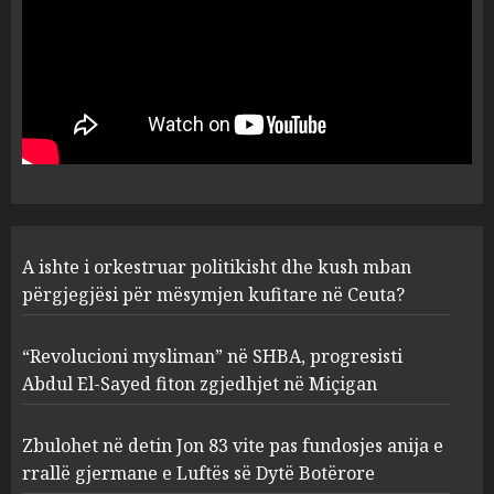
5
A ishte i orkestruar politikisht
dhe kush mban përgjegjësi
për mësymjen kufitare në
Ceuta?
1
AUGUST 6, 2026
“Revolucioni mysliman” në
A ishte i orkestruar politikisht dhe kush mban
SHBA, progresisti Abdul El-
Sayed fiton zgjedhjet në
përgjegjësi për mësymjen kufitare në Ceuta?
Miçigan
2
AUGUST 6, 2026
“Revolucioni mysliman” në SHBA, progresisti
Abdul El-Sayed fiton zgjedhjet në Miçigan
Zbulohet në detin Jon 83 vite
pas fundosjes anija e rrallë
Zbulohet në detin Jon 83 vite pas fundosjes anija e
gjermane e Luftës së Dytë
rrallë gjermane e Luftës së Dytë Botërore
Botërore