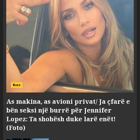
Buzz
As makina, as avioni privat/ Ja çfarë e
bën seksi një burrë për Jennifer
Lopez: Ta shohësh duke larë enët!
(Foto)