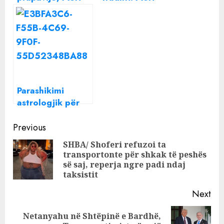
Shehu
Shehu
paralajmëron
paralajmëron
këto shenja të
këtë shenjë
kenë kujdes
horoskopi
Parashikimi
astrologjik për
fundjavën, Meri
Continue
Shehu
Previous
paralajmëron
Reading
SHBA/ Shoferi refuzoi ta
shenjat: Kujdes
transportonte për shkak të peshës
Pre
me vendimet!
së saj, reperja ngre padi ndaj
pos
taksistit
Next
Netanyahu në Shtëpinë e Bardhë,
Next