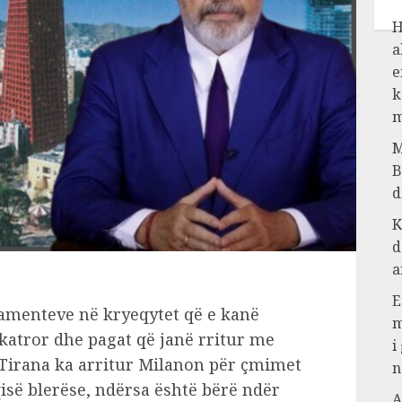
H
a
e
k
m
M
B
d
K
d
a
E
amenteve në kryeqytet që e kanë
m
katror dhe pagat që janë rritur me
i
Tirana ka arritur Milanon për çmimet
n
qisë blerëse, ndërsa është bërë ndër
A