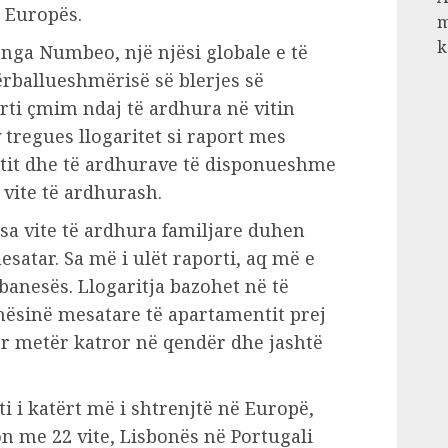
ë Europës.
m
k
 nga Numbeo, një njësi globale e të
rballueshmërisë së blerjes së
rti çmim ndaj të ardhura në vitin
y tregues llogaritet si raport mes
tit dhe të ardhurave të disponueshme
 vite të ardhurash.
sa vite të ardhura familjare duhen
satar. Sa më i ulët raporti, aq më e
banesës. Llogaritja bazohet në të
hësinë mesatare të apartamentit prej
 metër katror në qendër dhe jashtë
ti i katërt më i shtrenjtë në Europë,
n me 22 vite, Lisbonës në Portugali