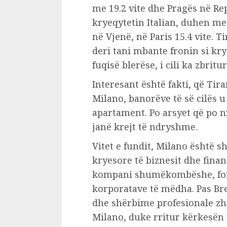
me 19.2 vite dhe Pragës në Re
kryeqytetin Italian, duhen me
në Vjenë, në Paris 15.4 vite. T
deri tani mbante fronin si kry
fuqisë blerëse, i cili ka zbritu
Interesant është fakti, që Tir
Milano, banorëve të së cilës u
apartament. Po arsyet që po n
janë krejt të ndryshme.
Vitet e fundit, Milano është 
kryesore të biznesit dhe fina
kompani shumëkombëshe, fond
korporatave të mëdha. Pas Bre
dhe shërbime profesionale zhv
Milano, duke rritur kërkesën 