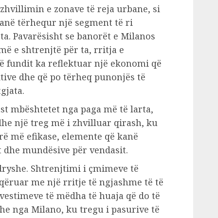
hvillimin e zonave të reja urbane, si
kanë tërhequr një segment të ri
ta. Pavarësisht se banorët e Milanos
ë e shtrenjtë për ta, rritja e
ë fundit ka reflektuar një ekonomi që
tive dhe që po tërheq punonjës të
gjata.
st mbështetet nga paga më të larta,
he një treg më i zhvilluar qirash, ku
ë më efikase, elemente që kanë
t dhe mundësive për vendasit.
ryshe. Shtrenjtimi i çmimeve të
ëruar me një rritje të ngjashme të të
vestimeve të mëdha të huaja që do të
e nga Milano, ku tregu i pasurive të