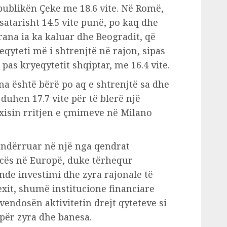
publikën Çeke me 18.6 vite. Në Romë,
satarisht 14.5 vite punë, po kaq dhe
irana ia ka kaluar dhe Beogradit, që
eqyteti më i shtrenjtë në rajon, sipas
r pas kryeqytetit shqiptar, me 16.4 vite.
ana është bërë po aq e shtrenjtë sa dhe
 duhen 17.7 vite për të blerë një
xisin rritjen e çmimeve në Milano
shndërruar në një nga qendrat
ncës në Europë, duke tërhequr
e investimi dhe zyra rajonale të
xit, shumë institucione financiare
endosën aktivitetin drejt qyteteve si
për zyra dhe banesa.