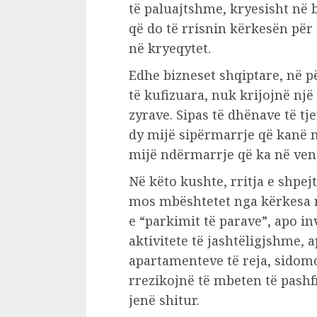
të paluajtshme, kryesisht në 
që do të rrisnin kërkesën për
në kryeqytet.
Edhe bizneset shqiptare, në p
të kufizuara, nuk krijojnë nj
zyrave. Sipas të dhënave të tj
dy mijë sipërmarrje që kanë 
mijë ndërmarrje që ka në ven
Në këto kushte, rritja e shpe
mos mbështetet nga kërkesa r
e “parkimit të parave”, apo in
aktivitete të jashtëligjshme, 
apartamenteve të reja, sidom
rrezikojnë të mbeten të pashf
jenë shitur.