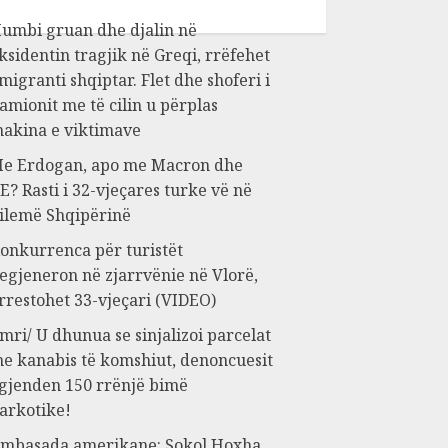
umbi gruan dhe djalin në
ksidentin tragjik në Greqi, rrëfehet
migranti shqiptar. Flet dhe shoferi i
amionit me të cilin u përplas
akina e viktimave
e Erdogan, apo me Macron dhe
E? Rasti i 32-vjeçares turke vë në
ilemë Shqipërinë
onkurrenca për turistët
egjeneron në zjarrvënie në Vlorë,
rrestohet 33-vjeçari (VIDEO)
mri/ U dhunua se sinjalizoi parcelat
e kanabis të komshiut, denoncuesit
 gjenden 150 rrënjë bimë
arkotike!
mbasada amerikane: Sokol Hoxha