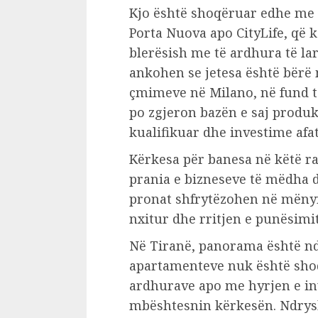
Kjo është shoqëruar edhe me z
Porta Nuova apo CityLife, që 
blerësish me të ardhura të lar
ankohen se jetesa është bërë m
çmimeve në Milano, në fund t
po zgjeron bazën e saj produk
kualifikuar dhe investime afat
Kërkesa për banesa në këtë ra
prania e bizneseve të mëdha d
pronat shfrytëzohen në mënyr
nxitur dhe rritjen e punësimi
Në Tiranë, panorama është nd
apartamenteve nuk është shoq
ardhurave apo me hyrjen e in
mbështesnin kërkesën. Ndrysh