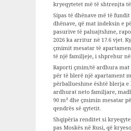
kryeqytetet më të shtrenjta t
Sipas të dhënave më të fundit
dhënave, që mat indeksin e pë
pasurive të paluajtshme, rapo
2026 ka arritur në 17.6 vjet. K
çmimit mesatar të apartamen
të një familjeje, i shprehur në
Raporti çmim/të ardhura mat 
për të blerë një apartament me
përballueshme është blerja e 
ardhurat neto familjare, mad
90 m² dhe çmimin mesatar për
qendrës së qytetit.
Shqipëria renditet si kryeqyte
pas Moskës në Rusi, që kryeso