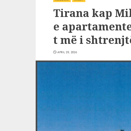
Tirana kap Mi
e apartamentev
t më i shtrenj
APRIL 29, 2026