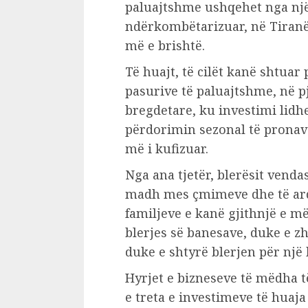
paluajtshme ushqehet nga nj
ndërkombëtarizuar, në Tiranë
më e brishtë.
Të huajt, të cilët kanë shtuar
pasurive të paluajtshme, në 
bregdetare, ku investimi lid
përdorimin sezonal të pronave
më i kufizuar.
Nga ana tjetër, blerësit vend
madh mes çmimeve dhe të ard
familjeve e kanë gjithnjë e më
blerjes së banesave, duke e z
duke e shtyrë blerjen për një
Hyrjet e bizneseve të mëdha 
e treta e investimeve të huaja