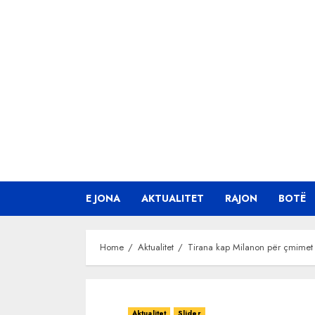
Skip
to
content
E JONA
AKTUALITET
RAJON
BOTË
Home
Aktualitet
Tirana kap Milanon për çmimet e
Aktualitet
Slider