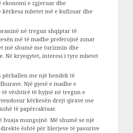
ë ekonomi e zgjeruar dhe
 kërkesa mbetet më e kufizuar dhe
 praninë në tregun shqiptar të
pjesën më të madhe preferojnë zonat
het më shumë me turizmin dhe
. Në kryeqytet, interesi i tyre mbetet
as përballen me një hendek të
hurave. Një pjesë e madhe e
 të vështirë të hyjnë në tregun e
hvendosur kërkesën drejt qirave ose
 kohë të papërcaktuar.
të huaja mungojnë. Më shumë se një
 direkte është për blerjeve të pasurive