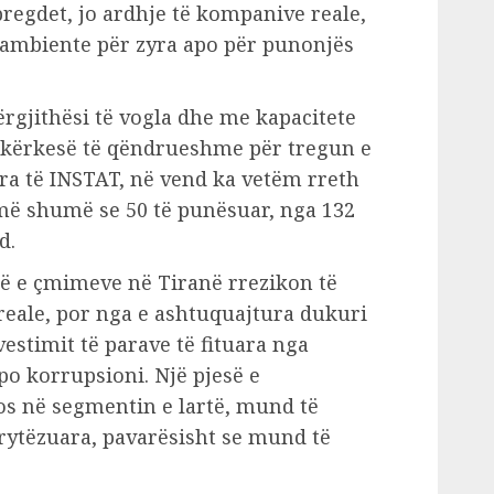
bregdet, jo ardhje të kompanive reale,
 ambiente për zyra apo për punonjës
ërgjithësi të vogla dhe me kapacitete
ë kërkesë të qëndrueshme për tregun e
era të INSTAT, në vend ka vetëm rreth
më shumë se 50 të punësuar, nga 132
d.
jtë e çmimeve në Tiranë rrezikon të
eale, por nga e ashtuquajtura dukuri
vestimit të parave të fituara nga
apo korrupsioni. Një pjesë e
os në segmentin e lartë, mund të
rytëzuara, pavarësisht se mund të