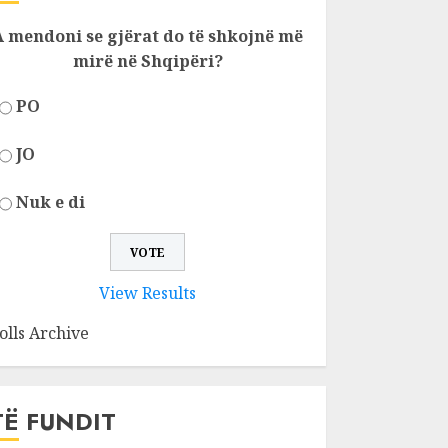
A mendoni se gjërat do të shkojnë më
mirë në Shqipëri?
PO
JO
Nuk e di
View Results
olls Archive
TË FUNDIT