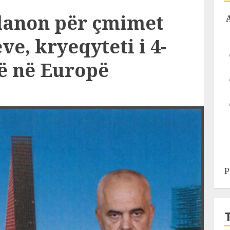
lanon për çmimet
e, kryeqyteti i 4-
të në Europë
P