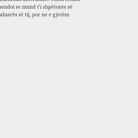
endoi se mund t’i shpëtonte së
aluarës së tij, por ne e gjetëm