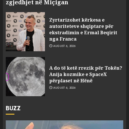
zgjedhjet në Miçigan
Zyrtarizohet kërkesa e
autoriteteve shqiptare për
ekstradimin e Ermal Beqirit
nga Franca
AUGUST 6, 2026
A do të ketë rrezik për Tokën?
Anija kozmike e SpaceX
përplaset në Hënë
AUGUST 6, 2026
BUZZ