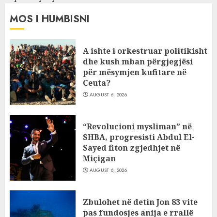
MOS I HUMBISNI
A ishte i orkestruar politikisht
dhe kush mban përgjegjësi
për mësymjen kufitare në
Ceuta?
AUGUST 6, 2026
“Revolucioni mysliman” në
SHBA, progresisti Abdul El-
Sayed fiton zgjedhjet në
Miçigan
AUGUST 6, 2026
Zbulohet në detin Jon 83 vite
pas fundosjes anija e rrallë