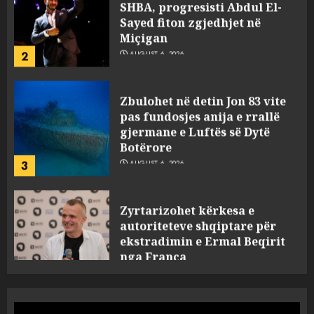
Miçigan
2
AUGUST 6, 2026
Zbulohet në detin Jon 83 vite
pas fundosjes anija e rrallë
gjermane e Luftës së Dytë
Botërore
3
AUGUST 6, 2026
Zyrtarizohet kërkesa e
autoriteteve shqiptare për
ekstradimin e Ermal Beqirit
nga Franca
4
AUGUST 6, 2026
A do të ketë rrezik për Tokën?