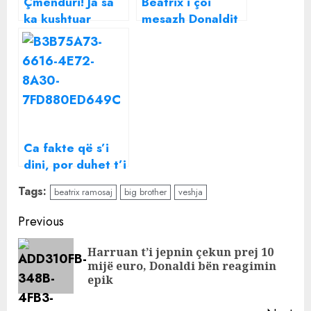
Çmenduri! Ja sa
Beatrix i çoi
ka kushtuar
mesazh Donaldit
veshja e
live mbrëmë, ky
Françeskës sonte
ishte reagimi i
shoqes së Bora
Zemanit
Ca fakte që s’i
dini, por duhet t’i
dini me patjetër
Tags:
beatrix ramosaj
big brother
veshja
për vaginën
Continue
Previous
Reading
Harruan t’i jepnin çekun prej 10
Pre
mijë euro, Donaldi bën reagimin
pos
epik