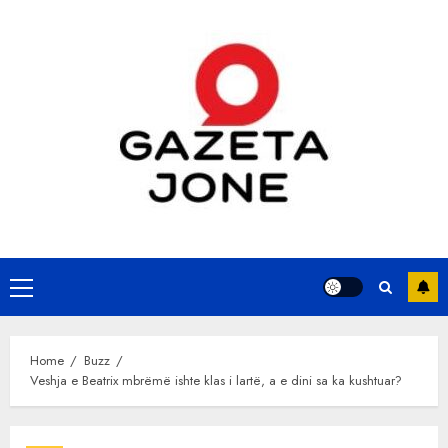
Skip
to
content
Primary
Menu
Home
Buzz
Veshja e Beatrix mbrëmë ishte klas i lartë, a e dini sa ka kushtuar?