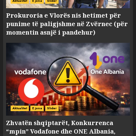
Aktualitet
E jona
Slider
Prokuroria e Vlorës nis hetimet për
punime të paligjshme në Zvërnec (për
momentin asnjë i pandehur)
Aktualitet
E jona
Slider
Zhvatën shqiptarët, Konkurrenca
“mpin” Vodafone dhe ONE Albania,