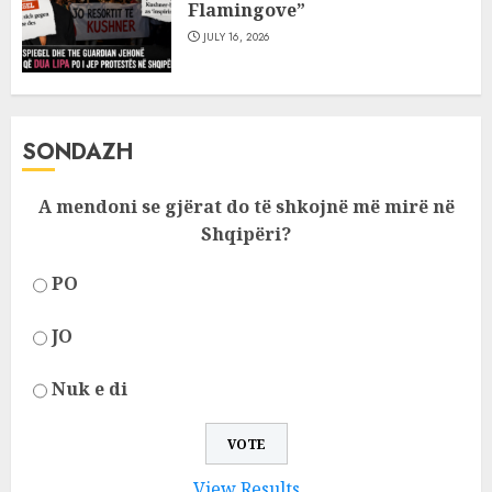
Flamingove”
JULY 16, 2026
SONDAZH
A mendoni se gjërat do të shkojnë më mirë në
Shqipëri?
PO
JO
Nuk e di
View Results