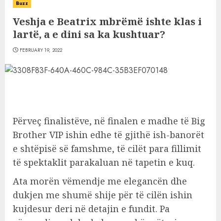
Buzz
Veshja e Beatrix mbrëmë ishte klas i
lartë, a e dini sa ka kushtuar?
FEBRUARY 19, 2022
Përveç finalistëve, në finalen e madhe të Big
Brother VIP ishin edhe të gjithë ish-banorët
e shtëpisë së famshme, të cilët para fillimit
të spektaklit parakaluan në tapetin e kuq.
Ata morën vëmendje me elegancën dhe
dukjen me shumë shije për të cilën ishin
kujdesur deri në detajin e fundit. Pa