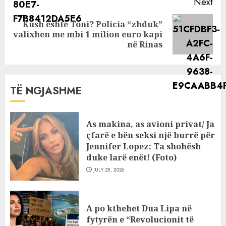
Next
Kush është Toni? Policia “zhduk”
Next
valixhen me mbi 1 milion euro kapi
post:
në Rinas
TË NGJASHME
As makina, as avioni privat/ Ja
çfarë e bën seksi një burrë për
Jennifer Lopez: Ta shohësh
duke larë enët! (Foto)
JULY 25, 2026
A po kthehet Dua Lipa në
fytyrën e “Revolucionit të