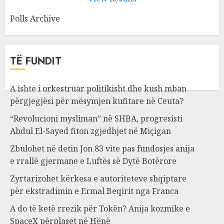
Polls Archive
TË FUNDIT
A ishte i orkestruar politikisht dhe kush mban
përgjegjësi për mësymjen kufitare në Ceuta?
“Revolucioni mysliman” në SHBA, progresisti
Abdul El-Sayed fiton zgjedhjet në Miçigan
Zbulohet në detin Jon 83 vite pas fundosjes anija
e rrallë gjermane e Luftës së Dytë Botërore
Zyrtarizohet kërkesa e autoriteteve shqiptare
për ekstradimin e Ermal Beqirit nga Franca
A do të ketë rrezik për Tokën? Anija kozmike e
SpaceX përplaset në Hënë