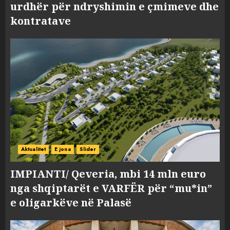
urdhër për ndryshimin e çmimeve dhe
kontratave
Aktualitet
E jona
Slider
IMPIANTI/ Qeveria, mbi 14 mln euro
nga shqiptarët e VARFËR për “mu*in”
e oligarkëve në Palasë