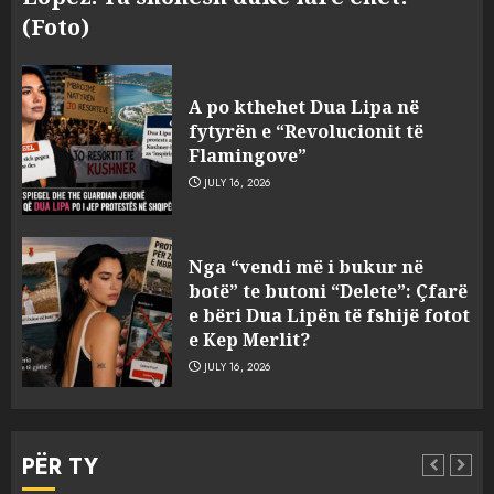
(Foto)
A po kthehet Dua Lipa në
fytyrën e “Revolucionit të
Flamingove”
JULY 16, 2026
Zbulohet në detin Jon 83 vite
Nga “vendi më i bukur në
pas fundosjes anija e rrallë
botë” te butoni “Delete”: Çfarë
gjermane e Luftës së Dytë
e bëri Dua Lipën të fshijë fotot
Botërore
e Kep Merlit?
3
AUGUST 6, 2026
JULY 16, 2026
Zyrtarizohet kërkesa e
autoriteteve shqiptare për
PËR TY
ekstradimin e Ermal Beqirit
nga Franca