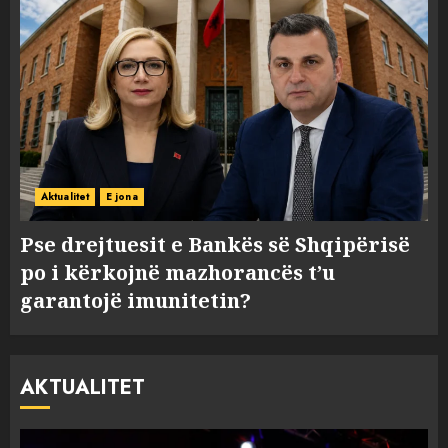
Aktualitet
E jona
Pse drejtuesit e Bankës së Shqipërisë
po i kërkojnë mazhorancës t’u
garantojë imunitetin?
AKTUALITET