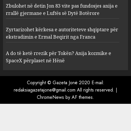
pas fundosjes anija e rrallë
Zbulohet në detin Jon 83 vite pas fundosjes anija e
gjermane e Luftës së Dytë
rrallë gjermane e Luftës së Dytë Botërore
Botërore
3
AUGUST 6, 2026
Zyrtarizohet kërkesa e autoriteteve shqiptare për
ekstradimin e Ermal Beqirit nga Franca
Zyrtarizohet kërkesa e
autoriteteve shqiptare për
A do të ketë rrezik për Tokën? Anija kozmike e
ekstradimin e Ermal Beqirit
SpaceX përplaset në Hënë
nga Franca
4
AUGUST 6, 2026
Copyright © Gazeta Jonë 2020 E-mail:
redaksiagazetajone@gmail.com All rights reserved.
|
A do të ketë rrezik për Tokën?
ChromeNews
by AF themes.
Anija kozmike e SpaceX
përplaset në Hënë
AUGUST 6, 2026
5