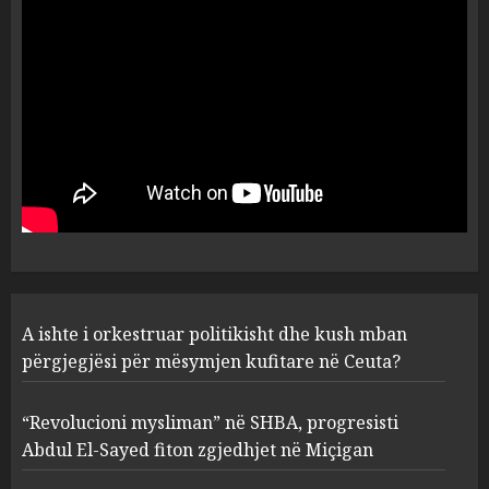
Anija kozmike e SpaceX
përplaset në Hënë
AUGUST 6, 2026
5
A ishte i orkestruar politikisht
dhe kush mban përgjegjësi
për mësymjen kufitare në
Ceuta?
1
AUGUST 6, 2026
“Revolucioni mysliman” në
A ishte i orkestruar politikisht dhe kush mban
SHBA, progresisti Abdul El-
Sayed fiton zgjedhjet në
përgjegjësi për mësymjen kufitare në Ceuta?
Miçigan
2
AUGUST 6, 2026
“Revolucioni mysliman” në SHBA, progresisti
Abdul El-Sayed fiton zgjedhjet në Miçigan
Zbulohet në detin Jon 83 vite