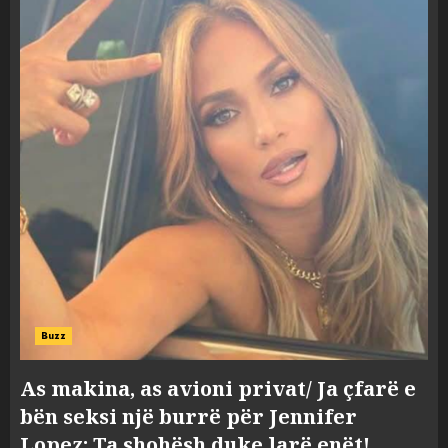
Buzz
As makina, as avioni privat/ Ja çfarë e
bën seksi një burrë për Jennifer
Lopez: Ta shohësh duke larë enët!