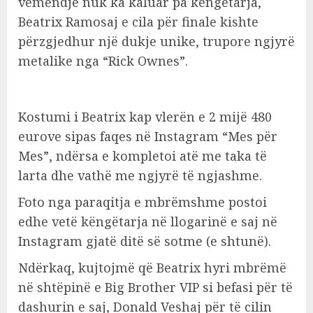
vëmendje nuk ka kaluar pa këngëtarja,
Beatrix Ramosaj e cila për finale kishte
përzgjedhur një dukje unike, trupore ngjyrë
metalike nga “Rick Ownes”.
Kostumi i Beatrix kap vlerën e 2 mijë 480
eurove sipas faqes në Instagram “Mes për
Mes”, ndërsa e kompletoi atë me taka të
larta dhe vathë me ngjyrë të ngjashme.
Foto nga paraqitja e mbrëmshme postoi
edhe vetë këngëtarja në llogarinë e saj në
Instagram gjatë ditë së sotme (e shtunë).
Ndërkaq, kujtojmë që Beatrix hyri mbrëmë
në shtëpinë e Big Brother VIP si befasi për të
dashurin e saj, Donald Veshaj për të cilin