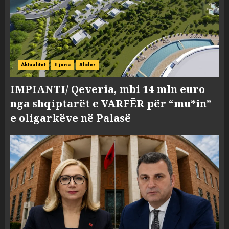
Aktualitet
E jona
Slider
IMPIANTI/ Qeveria, mbi 14 mln euro
nga shqiptarët e VARFËR për “mu*in”
e oligarkëve në Palasë