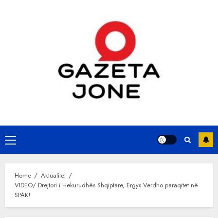
Skip
to
content
Primary
Menu
Home
Aktualitet
VIDEO/ Drejtori i Hekurudhës Shqiptare, Ergys Verdho paraqitet në
SPAK!