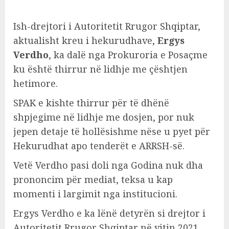
Ish-drejtori i Autoritetit Rrugor Shqiptar,
aktualisht kreu i hekurudhave,
Ergys
Verdho
, ka dalë nga Prokuroria e Posaçme
ku është thirrur në lidhje me çështjen
hetimore.
SPAK e kishte thirrur për të dhënë
shpjegime në lidhje me dosjen, por nuk
jepen detaje të hollësishme nëse u pyet për
Hekurudhat apo tenderët e ARRSH-së.
Vetë Verdho pasi doli nga Godina nuk dha
prononcim për mediat, teksa u kap
momenti i largimit nga institucioni.
Ergys Verdho e ka lënë detyrën si drejtor i
Autoritetit Rrugor Shqiptar në vitin 2021