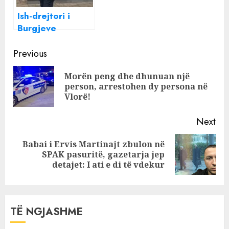
për 1 km
Ish-drejtori i
Burgjeve
paraqitet në
Continue
SPAK
Previous
Reading
Morën peng dhe dhunuan një
Pre
person, arrestohen dy persona në
pos
Vlorë!
Next
Babai i Ervis Martinajt zbulon në
Next
SPAK pasuritë, gazetarja jep
post:
detajet: I ati e di të vdekur
TË NGJASHME