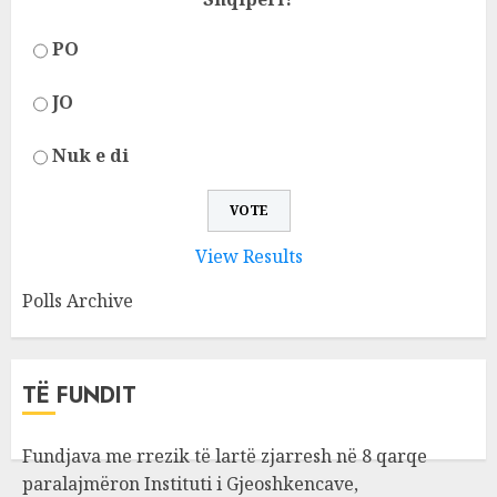
PO
JO
Nuk e di
View Results
Polls Archive
TË FUNDIT
Fundjava me rrezik të lartë zjarresh në 8 qarqe
paralajmëron Instituti i Gjeoshkencave,