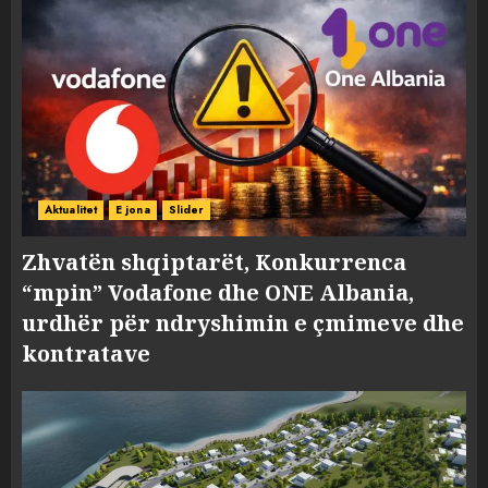
Aktualitet
E jona
Slider
Zhvatën shqiptarët, Konkurrenca
“mpin” Vodafone dhe ONE Albania,
urdhër për ndryshimin e çmimeve dhe
kontratave