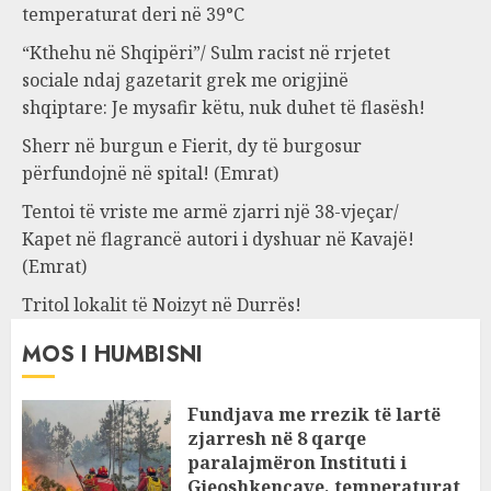
temperaturat deri në 39°C
“Kthehu në Shqipëri”/ Sulm racist në rrjetet
sociale ndaj gazetarit grek me origjinë
shqiptare: Je mysafir këtu, nuk duhet të flasësh!
Sherr në burgun e Fierit, dy të burgosur
përfundojnë në spital! (Emrat)
Tentoi të vriste me armë zjarri një 38-vjeçar/
Kapet në flagrancë autori i dyshuar në Kavajë!
(Emrat)
Tritol lokalit të Noizyt në Durrës!
MOS I HUMBISNI
Fundjava me rrezik të lartë
zjarresh në 8 qarqe
paralajmëron Instituti i
Gjeoshkencave, temperaturat