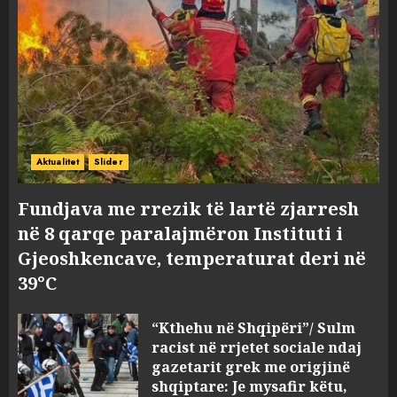
Aktualitet
Slider
Fundjava me rrezik të lartë zjarresh
në 8 qarqe paralajmëron Instituti i
Gjeoshkencave, temperaturat deri në
39°C
“Kthehu në Shqipëri”/ Sulm
racist në rrjetet sociale ndaj
gazetarit grek me origjinë
shqiptare: Je mysafir këtu,