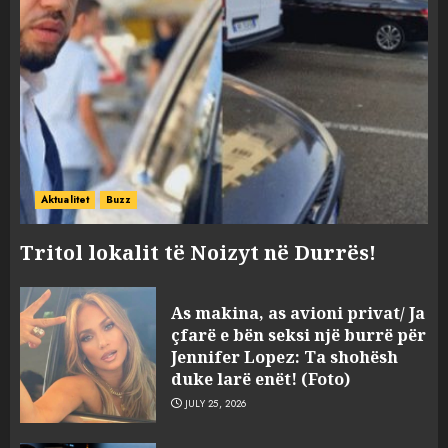
Aktualitet
Buzz
Tritol lokalit të Noizyt në Durrës!
Sherr në burgun e Fierit, dy të
As makina, as avioni privat/ Ja
burgosur përfundojnë në
çfarë e bën seksi një burrë për
spital! (Emrat)
Jennifer Lopez: Ta shohësh
AUGUST 8, 2026
duke larë enët! (Foto)
3
JULY 25, 2026