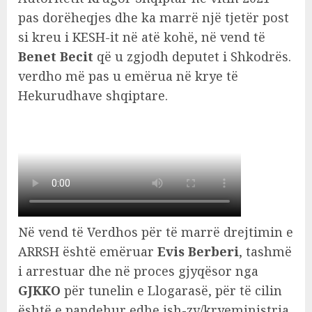
pas dorëheqjes dhe ka marrë një tjetër post
si kreu i KESH-it në atë kohë, në vend të
Benet Becit
që u zgjodh deputet i Shkodrës.
verdho më pas u emërua në krye të
Hekurudhave shqiptare.
Në vend të Verdhos për të marrë drejtimin e
ARRSH është emëruar
Evis Berberi
, tashmë
i arrestuar dhe në proces gjyqësor nga
GJKKO
për tunelin e Llogarasë, për të cilin
është e pandehur edhe ish-zv/kryeministrja,