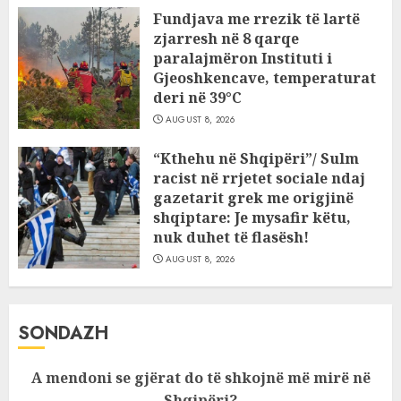
Fundjava me rrezik të lartë
zjarresh në 8 qarqe
paralajmëron Instituti i
Gjeoshkencave, temperaturat
deri në 39°C
AUGUST 8, 2026
“Kthehu në Shqipëri”/ Sulm
racist në rrjetet sociale ndaj
gazetarit grek me origjinë
shqiptare: Je mysafir këtu,
nuk duhet të flasësh!
AUGUST 8, 2026
SONDAZH
A mendoni se gjërat do të shkojnë më mirë në
Shqipëri?