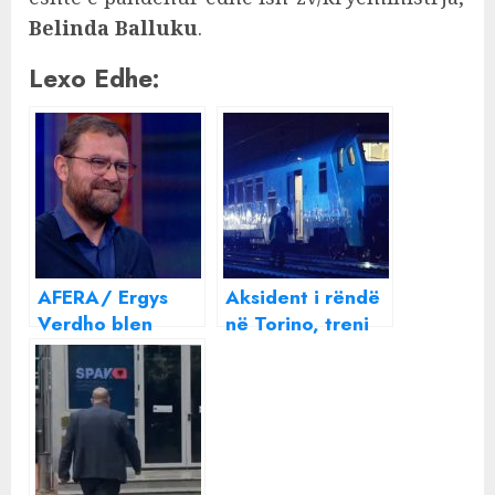
Belinda Balluku
.
Lexo Edhe:
AFERA/ Ergys
Aksident i rëndë
Verdho blen
në Torino, treni
energji kur
me 160 km/h
përmbytemi dhe
merr përpara 5
shet në kohë të
punëtorët e
thatë
hekurudhës!
Viktimat u
tërhoqën zvarrë