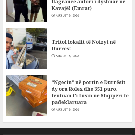
flagrancë autori i dyshuar në
Kavajë! (Emrat)
AUGUST 8, 2026
Tritol lokalit të Noizyt në
Durrës!
AUGUST 8, 2026
“Ngecin” në portin e Durrësit
dy ora Rolex dhe 351 puro,
tentuan t’i fusin në Shqipëri të
padeklaruara
AUGUST 8, 2026