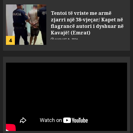
Tritol lokalit të Noizyt në
Durrës!
AUGUST 8, 2026
5
Fundjava me rrezik të lartë
zjarresh në 8 qarqe
paralajmëron Instituti i
Gjeoshkencave, temperaturat
deri në 39°C
1
AUGUST 8, 2026
“Kthehu në Shqipëri”/ Sulm
racist në rrjetet sociale ndaj
gazetarit grek me origjinë
shqiptare: Je mysafir këtu,
nuk duhet të flasësh!