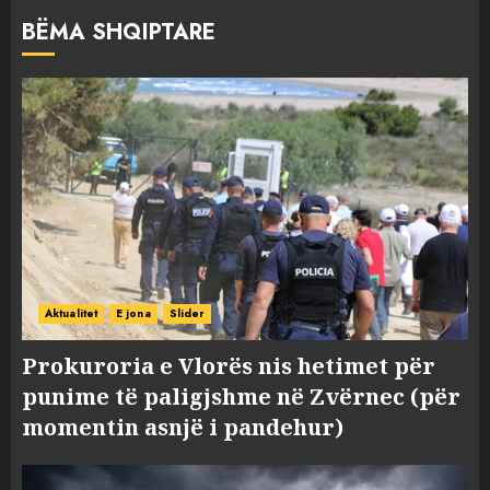
BËMA SHQIPTARE
Aktualitet
E jona
Slider
Prokuroria e Vlorës nis hetimet për
punime të paligjshme në Zvërnec (për
momentin asnjë i pandehur)