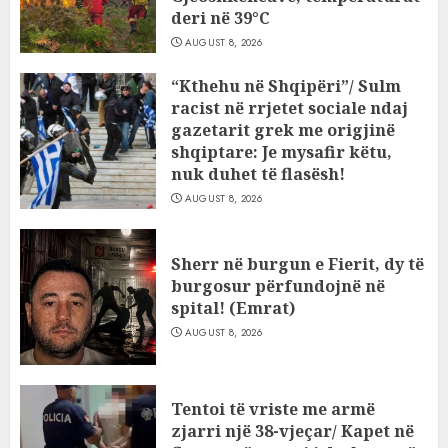
deri në 39°C
AUGUST 8, 2026
“Kthehu në Shqipëri”/ Sulm
racist në rrjetet sociale ndaj
gazetarit grek me origjinë
shqiptare: Je mysafir këtu,
nuk duhet të flasësh!
AUGUST 8, 2026
Sherr në burgun e Fierit, dy të
burgosur përfundojnë në
spital! (Emrat)
AUGUST 8, 2026
Tentoi të vriste me armë
zjarri një 38-vjeçar/ Kapet në