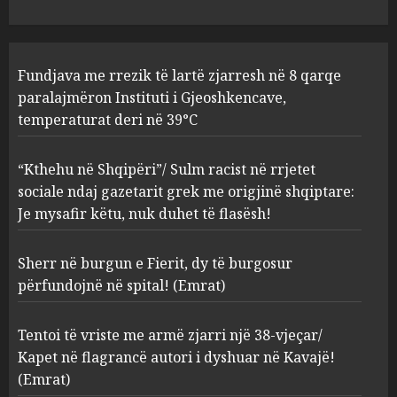
2
AUGUST 8, 2026
Sherr në burgun e Fierit, dy të
Fundjava me rrezik të lartë zjarresh në 8 qarqe
burgosur përfundojnë në
paralajmëron Instituti i Gjeoshkencave,
spital! (Emrat)
temperaturat deri në 39°C
AUGUST 8, 2026
3
“Kthehu në Shqipëri”/ Sulm racist në rrjetet
sociale ndaj gazetarit grek me origjinë shqiptare:
Tentoi të vriste me armë
Je mysafir këtu, nuk duhet të flasësh!
zjarri një 38-vjeçar/ Kapet në
flagrancë autori i dyshuar në
Kavajë! (Emrat)
Sherr në burgun e Fierit, dy të burgosur
4
AUGUST 8, 2026
përfundojnë në spital! (Emrat)
Tentoi të vriste me armë zjarri një 38-vjeçar/
Tritol lokalit të Noizyt në
Kapet në flagrancë autori i dyshuar në Kavajë!
Durrës!
(Emrat)
AUGUST 8, 2026