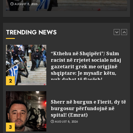
AUGUST 8, 2026
“Kthehu në Shqipëri”/ Sulm
racist në rrjetet sociale ndaj
gazetarit grek me origjinë
shqiptare: Je mysafir këtu,
TRENDING NEWS
nuk duhet të flasësh!
2
AUGUST 8, 2026
Sherr në burgun e Fierit, dy të
burgosur përfundojnë në
spital! (Emrat)
AUGUST 8, 2026
3
Tentoi të vriste me armë
zjarri një 38-vjeçar/ Kapet në
flagrancë autori i dyshuar në
Kavajë! (Emrat)
4
AUGUST 8, 2026