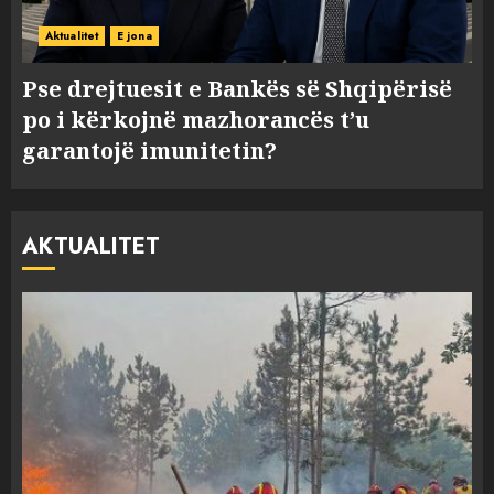
Aktualitet
E jona
Pse drejtuesit e Bankës së Shqipërisë
po i kërkojnë mazhorancës t’u
garantojë imunitetin?
AKTUALITET