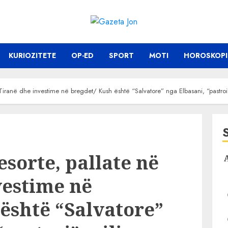
KURIOZITETE
OP-ED
SPORT
MOTI
HOROSKOPI
ë Tiranë dhe investime në bregdet/ Kush është “Salvatore” nga Elbasani, “pastro
esorte, pallate në
vestime në
është “Salvatore”