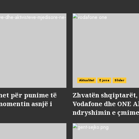
Aktualitet
E jona
Slider
met për punime të
Zhvatën shqiptarët
momentin asnjë i
Vodafone dhe ONE Al
ndryshimin e çmime