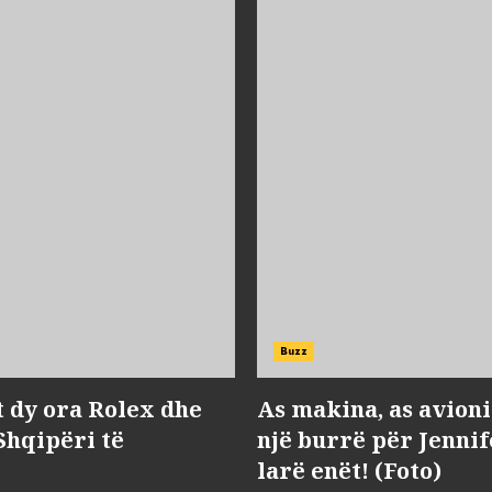
Buzz
t dy ora Rolex dhe
As makina, as avioni 
 Shqipëri të
një burrë për Jenni
larë enët! (Foto)