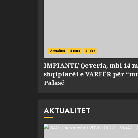
Aktualitet
E jona
Slider
IMPIANTI/ Qeveria, mbi 14 m
shqiptarët e VARFËR për “mu
Palasë
AKTUALITET