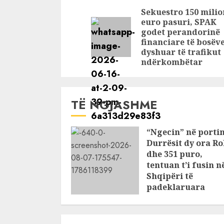
shemben pa u
strategjik
Reading
Sekuestro 150 milio
marrë në dorëzim
jep tokë p
euro pasuri, SPAK
në bregde
godet perandorinë
financiare të bosëve
dyshuar të trafikut
ndërkombëtar
TË NGJASHME
“Ngecin” në portin
Durrësit dy ora Ro
dhe 351 puro,
tentuan t’i fusin n
Shqipëri të
padeklaruara
AUGUST 8, 2026