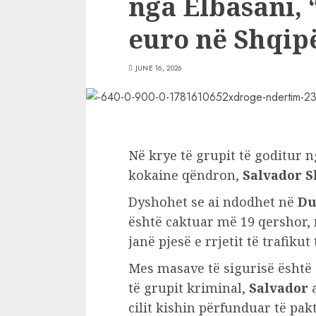
nga Elbasani, 
euro në Shqipë
JUNE 16, 2026
Në krye të grupit të goditur n
kokaine qëndron,
Salvador S
Dyshohet se ai ndodhet në
Du
është caktuar më 19 qershor, n
janë pjesë e rrjetit të trafiku
Mes masave të sigurisë është
të grupit kriminal,
Salvador
a
cilit kishin përfunduar të pak