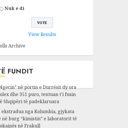
Nuk e di
View Results
olls Archive
TË FUNDIT
Ngecin” në portin e Durrësit dy ora
olex dhe 351 puro, tentuan t’i fusin
ë Shqipëri të padeklaruara
 ekstradua nga Kolumbia, gjykata
ë në burg “kimistin” e laboratorit të
okainës në Frakull