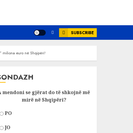
SUBSCRIBE
i” miliona euro në Shqipëri!
SONDAZH
A mendoni se gjërat do të shkojnë më
mirë në Shqipëri?
PO
JO