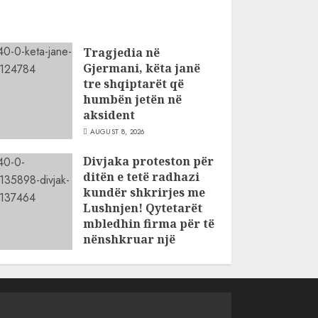
Tragjedia në
Gjermani, këta janë
tre shqiptarët që
humbën jetën në
aksident
AUGUST 8, 2026
Divjaka proteston për
ditën e tetë radhazi
kundër shkrirjes me
Lushnjen! Qytetarët
mbledhin firma për të
nënshkruar një
peticion
AUGUST 8, 2026