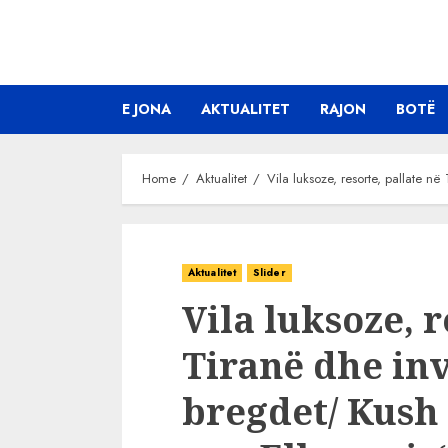
Skip
to
content
E JONA
AKTUALITET
RAJON
BOTË
Home
Aktualitet
Vila luksoze, resorte, pallate n
Aktualitet
Slider
Vila luksoze, r
Tiranë dhe in
bregdet/ Kush 