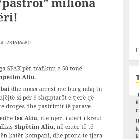
“pastroi” miliona
ri!
P
ga SPAK për trafikun e 50 tonë
hpëtim Aliu
.
bai
dhe masa arrest me burg ndaj tij
“
jëjtë si për 9 shqiptarët e tjerë që
R
t te drogës dhe pastrimit të parave.
n
 edhe
Isa Aliu
, një njeri i afërt i kreut
U
llias
Shpëtim Aliu
, në emër të të
l
tën katër kompani, dhe prona te tjera.
k