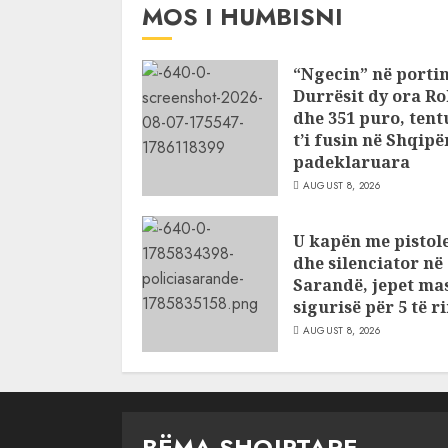
MOS I HUMBISNI
“Ngecin” në portin
Durrësit dy ora Ro
dhe 351 puro, ten
t’i fusin në Shqipër
padeklaruara
AUGUST 8, 2026
U kapën me pistol
dhe silenciator në
Sarandë, jepet ma
sigurisë për 5 të ri
AUGUST 8, 2026
BËMA SHQIPTARE