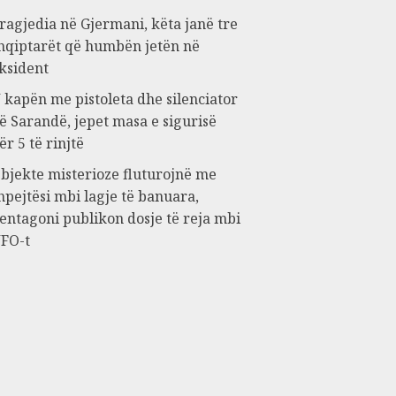
ragjedia në Gjermani, këta janë tre
hqiptarët që humbën jetën në
ksident
 kapën me pistoleta dhe silenciator
ë Sarandë, jepet masa e sigurisë
ër 5 të rinjtë
bjekte misterioze fluturojnë me
hpejtësi mbi lagje të banuara,
entagoni publikon dosje të reja mbi
FO-t