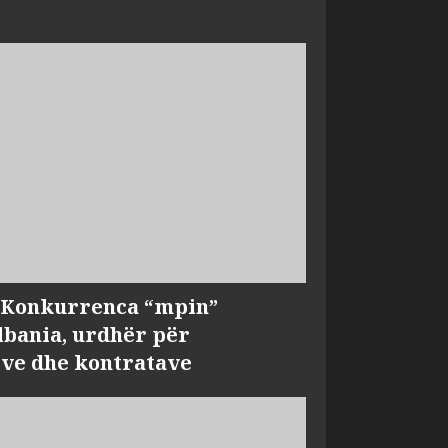
, Konkurrenca “mpin”
bania, urdhër për
ve dhe kontratave