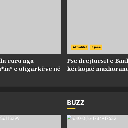
Aktualitet
E jona
ln euro nga
Pse drejtuesit e Ban
*in” e oligarkëve në
kërkojnë mazhorancë
BUZZ