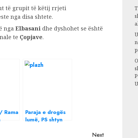
 të grupit të këtij rrjeti
T
s
te nga disa shtete.
a
të nga
Elbasani
dhe dyshohet se është
U
nale te
Çopjave
.
n
p
O
s
P
U
/ Rama
Paraja e drogës
a
lumë, PS shtyn
ligjin e
investitorëve
Next