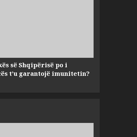
kës së Shqipërisë po i
s t’u garantojë imunitetin?