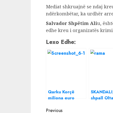
Mediat shkruajnë se ndaj kreut
ndërkombëtar, ka urdhër arres
Salvador Shpëtim Ali
u, ësh
edhe kreu i organizatës krimi
Lexo Edhe:
Qarku Korçë
SKANDALI
miliona euro
shpall Olt
investime për
Xhaçkën
Continue
rrugë që
investitor
Previous