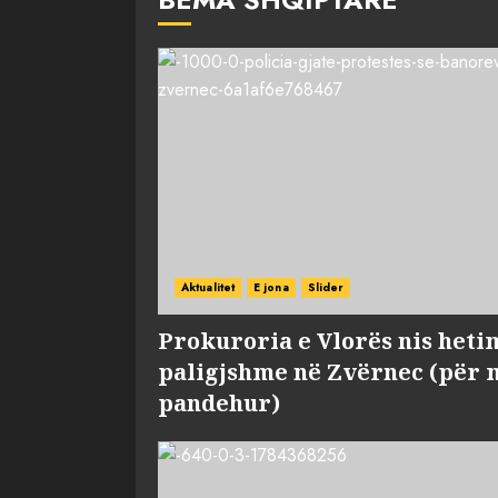
Aktualitet
E jona
Slider
Prokuroria e Vlorës nis heti
paligjshme në Zvërnec (për 
pandehur)