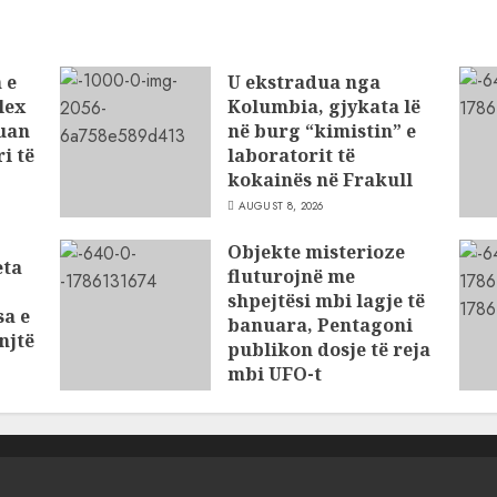
 e
U ekstradua nga
lex
Kolumbia, gjykata lë
tuan
në burg “kimistin” e
i të
laboratorit të
kokainës në Frakull
AUGUST 8, 2026
Objekte misterioze
eta
fluturojnë me
shpejtësi mbi lagje të
sa e
banuara, Pentagoni
njtë
publikon dosje të reja
mbi UFO-t
AUGUST 8, 2026