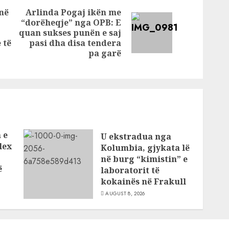
 dhe i
strategjikë, të
në
Arlinda Pogaj ikën me
ër vila
tjera vila dhe
“dorëheqje” nga OPB: E
Next
t
hotele në
quan sukses punën e saj
Previous
bregdet
post:
 të
pasi dha disa tendera
post:
pa garë
 e
U ekstradua nga
lex
Kolumbia, gjykata lë
në burg “kimistin” e
ë
laboratorit të
kokainës në Frakull
AUGUST 8, 2026