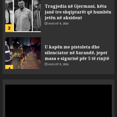
Tragjedia në Gjermani, këta
janë tre shqiptarët që humbën
jetën në aksident
AUGUST 8, 2026
3
U kapën me pistoleta dhe
silenciator në Sarandë, jepet
masa e sigurisë për 5 të rinjtë
AUGUST 8, 2026
4
Objekte misterioze fluturojnë
me shpejtësi mbi lagje të
banuara, Pentagoni publikon
dosje të reja mbi UFO-t
5
AUGUST 8, 2026