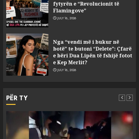
fytyrën e “Revolucionit të
Flamingove”
JULY 16, 2026
Tragjedia në Gjermani, këta
Nga “vendi më i bukur në
janë tre shqiptarët që humbën
botë” te butoni “Delete”: Çfarë
jetën në aksident
e bëri Dua Lipën të fshijë fotot
AUGUST 8, 2026
e Kep Merlit?
3
JULY 16, 2026
U kapën me pistoleta dhe
silenciator në Sarandë, jepet
PËR TY
masa e sigurisë për 5 të rinjtë
AUGUST 8, 2026
4
Objekte misterioze fluturojnë
Aktualitet
Slider