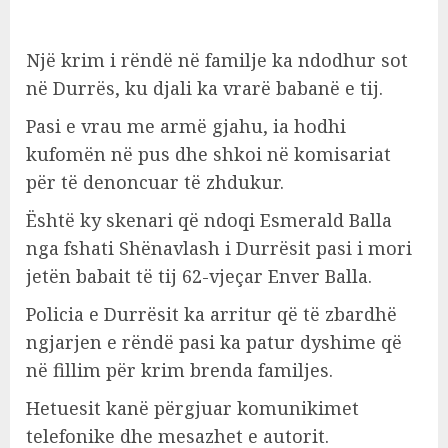
Një krim i rëndë në familje ka ndodhur sot
në Durrës, ku djali ka vrarë babanë e tij.
Pasi e vrau me armë gjahu, ia hodhi
kufomën në pus dhe shkoi në komisariat
për të denoncuar të zhdukur.
Është ky skenari që ndoqi Esmerald Balla
nga fshati Shënavlash i Durrësit pasi i mori
jetën babait të tij 62-vjeçar Enver Balla.
Policia e Durrësit ka arritur që të zbardhë
ngjarjen e rëndë pasi ka patur dyshime që
në fillim për krim brenda familjes.
Hetuesit kanë përgjuar komunikimet
telefonike dhe mesazhet e autorit.