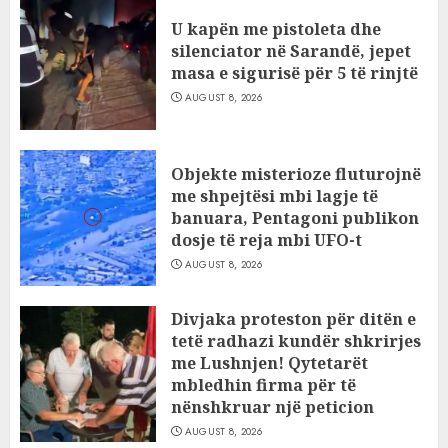
U kapën me pistoleta dhe
silenciator në Sarandë, jepet
masa e sigurisë për 5 të rinjtë
AUGUST 8, 2026
Objekte misterioze fluturojnë
me shpejtësi mbi lagje të
banuara, Pentagoni publikon
dosje të reja mbi UFO-t
AUGUST 8, 2026
Divjaka proteston për ditën e
tetë radhazi kundër shkrirjes
me Lushnjen! Qytetarët
mbledhin firma për të
nënshkruar një peticion
AUGUST 8, 2026