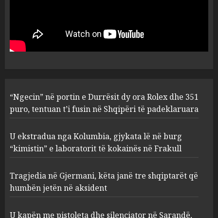
“Ngecin” në portin e Durrësit
dy ora Rolex dhe 351 puro,
tentuan t’i fusin në Shqipëri të
padeklaruara
1
AUGUST 8, 2026
U ekstradua nga Kolumbia,
“Ngecin” në portin e Durrësit dy ora Rolex dhe 351
gjykata lë në burg “kimistin” e
laboratorit të kokainës në
puro, tentuan t’i fusin në Shqipëri të padeklaruara
Frakull
2
AUGUST 8, 2026
U ekstradua nga Kolumbia, gjykata lë në burg
“kimistin” e laboratorit të kokainës në Frakull
Tragjedia në Gjermani, këta
Tragjedia në Gjermani, këta janë tre shqiptarët që
janë tre shqiptarët që humbën
jetën në aksident
humbën jetën në aksident
AUGUST 8, 2026
3
U kapën me pistoleta dhe silenciator në Sarandë,