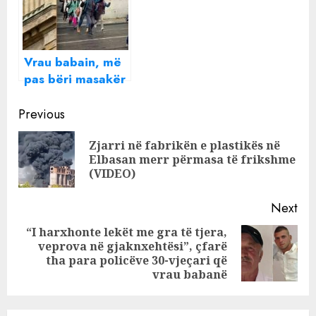
vrau Hygerta!
Vrau babain, më
pas bëri masakër
në universitet, 15
Continue
viktima nga sulmi
Previous
në Pragë, autori
Reading
Zjarri në fabrikën e plastikës në
një student 24-
Pre
Elbasan merr përmasa të frikshme
vjeçar
pos
(VIDEO)
Next
“I harxhonte lekët me gra të tjera,
veprova në gjaknxehtësi”, çfarë
Next
tha para policëve 30-vjeçari që
post:
vrau babanë