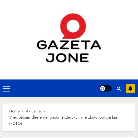
Skip
to
content
Primary
Menu
Home
Aktualitet
Vrau babain dhe e denoncoi të zhdukur, si e zbuloi policia krimin
(FOTO)