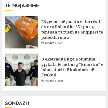
TË NGJASHME
“Ngecin” në portin e Durrësit
dy ora Rolex dhe 351 puro,
tentuan t’i fusin në Shqipëri të
padeklaruara
AUGUST 8, 2026
U ekstradua nga Kolumbia,
gjykata lë në burg “kimistin” e
laboratorit të kokainës në
Frakull
AUGUST 8, 2026
SONDAZH