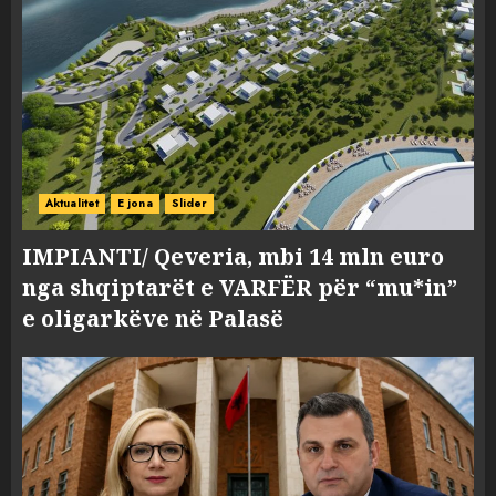
Aktualitet
E jona
Slider
IMPIANTI/ Qeveria, mbi 14 mln euro
nga shqiptarët e VARFËR për “mu*in”
e oligarkëve në Palasë