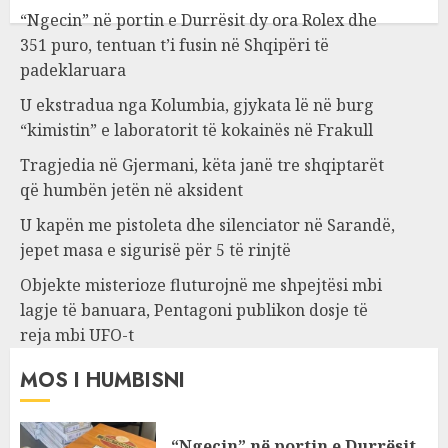
“Ngecin” në portin e Durrësit dy ora Rolex dhe
351 puro, tentuan t’i fusin në Shqipëri të
padeklaruara
U ekstradua nga Kolumbia, gjykata lë në burg
“kimistin” e laboratorit të kokainës në Frakull
Tragjedia në Gjermani, këta janë tre shqiptarët
që humbën jetën në aksident
U kapën me pistoleta dhe silenciator në Sarandë,
jepet masa e sigurisë për 5 të rinjtë
Objekte misterioze fluturojnë me shpejtësi mbi
lagje të banuara, Pentagoni publikon dosje të
reja mbi UFO-t
MOS I HUMBISNI
“Ngecin” në portin e Durrësit