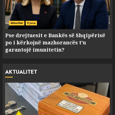
Aktualitet
E jona
Pse drejtuesit e Bankës së Shqipërisë
po i kërkojnë mazhorancës t’u
garantojë imunitetin?
AKTUALITET