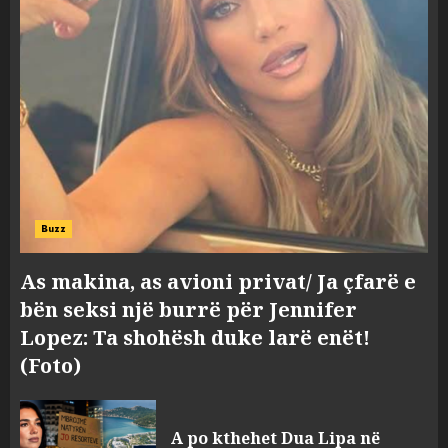
Buzz
As makina, as avioni privat/ Ja çfarë e
bën seksi një burrë për Jennifer
Lopez: Ta shohësh duke larë enët!
(Foto)
A po kthehet Dua Lipa në