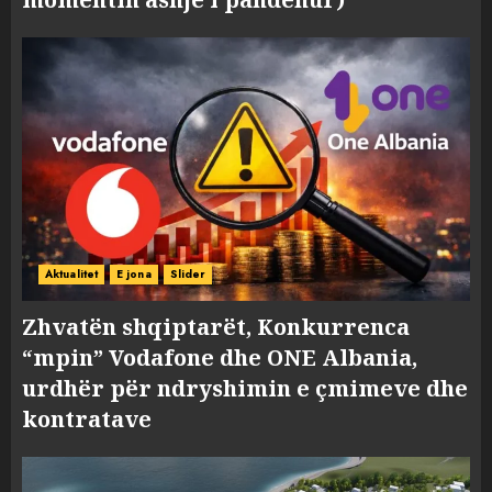
Aktualitet
E jona
Slider
Zhvatën shqiptarët, Konkurrenca
“mpin” Vodafone dhe ONE Albania,
urdhër për ndryshimin e çmimeve dhe
kontratave