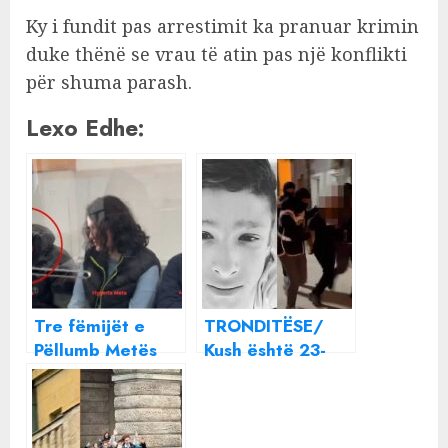
Ky i fundit pas arrestimit ka pranuar krimin
duke thënë se vrau të atin pas një konflikti
për shuma parash.
Lexo Edhe:
Tre fëmijët e
TRONDITËSE/
Pëllumb Metës
Kush është 23-
përballen me
vjeçari nga Vlora
gjykatën, djali i
që vrau BABAIN e
madh mohon
verbër me tritol
krimin: Babain e