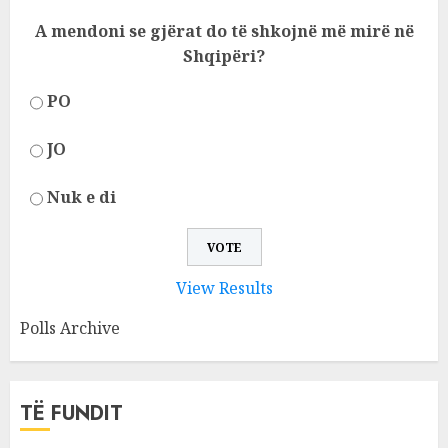
A mendoni se gjërat do të shkojnë më mirë në
Shqipëri?
PO
JO
Nuk e di
View Results
Polls Archive
TË FUNDIT