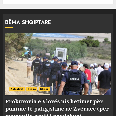
BËMA SHQIPTARE
Aktualitet
E jona
Slider
Prokuroria e Vlorës nis hetimet për
punime të paligjshme në Zvërnec (për
momentin asnjë i pandehur)