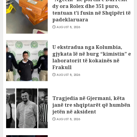
dy ora Rolex dhe 351 puro,
tentuan t’i fusin në Shqipëri të
padeklaruara
AUGUST 8, 2026
U ekstradua nga Kolumbia,
gjykata lë në burg “kimistin” e
laboratorit të kokainës në
Frakull
AUGUST 8, 2026
Tragjedia në Gjermani, këta
janë tre shqiptarët që humbën
jetën në aksident
AUGUST 8, 2026