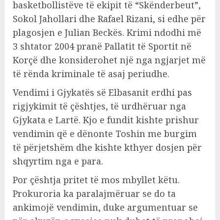
basketbollistëve të ekipit të “Skënderbeut”,
Sokol Jahollari dhe Rafael Rizani, si edhe për
plagosjen e Julian Beckës. Krimi ndodhi më
3 shtator 2004 pranë Pallatit të Sportit në
Korçë dhe konsiderohet një nga ngjarjet më
të rënda kriminale të asaj periudhe.
Vendimi i Gjykatës së Elbasanit erdhi pas
rigjykimit të çështjes, të urdhëruar nga
Gjykata e Lartë. Kjo e fundit kishte prishur
vendimin që e dënonte Toshin me burgim
të përjetshëm dhe kishte kthyer dosjen për
shqyrtim nga e para.
Por çështja pritet të mos mbyllet këtu.
Prokuroria ka paralajmëruar se do ta
ankimojë vendimin, duke argumentuar se