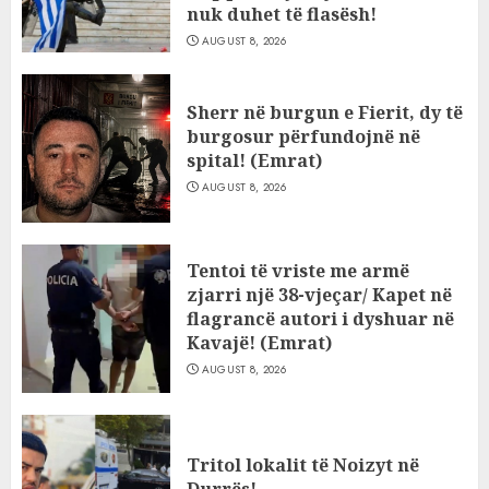
nuk duhet të flasësh!
AUGUST 8, 2026
Sherr në burgun e Fierit, dy të
burgosur përfundojnë në
spital! (Emrat)
AUGUST 8, 2026
Tentoi të vriste me armë
zjarri një 38-vjeçar/ Kapet në
flagrancë autori i dyshuar në
Kavajë! (Emrat)
AUGUST 8, 2026
Tritol lokalit të Noizyt në
Durrës!