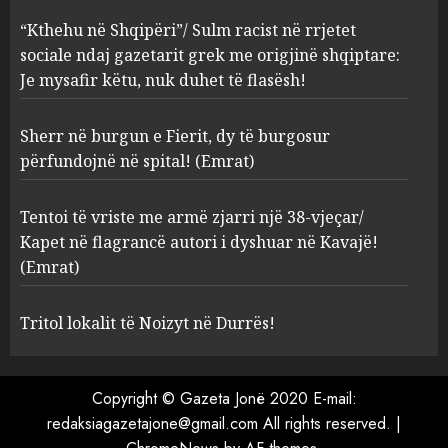
AUGUST 8, 2026
“Kthehu në Shqipëri”/ Sulm racist në rrjetet
sociale ndaj gazetarit grek me origjinë shqiptare:
Sherr në burgun e Fierit, dy të
Je mysafir këtu, nuk duhet të flasësh!
burgosur përfundojnë në
spital! (Emrat)
Sherr në burgun e Fierit, dy të burgosur
AUGUST 8, 2026
3
përfundojnë në spital! (Emrat)
Tentoi të vriste me armë
Tentoi të vriste me armë zjarri një 38-vjeçar/
zjarri një 38-vjeçar/ Kapet në
Kapet në flagrancë autori i dyshuar në Kavajë!
flagrancë autori i dyshuar në
(Emrat)
Kavajë! (Emrat)
4
AUGUST 8, 2026
Tritol lokalit të Noizyt në Durrës!
Tritol lokalit të Noizyt në
Copyright © Gazeta Jonë 2020 E-mail:
Durrës!
redaksiagazetajone@gmail.com All rights reserved.
|
AUGUST 8, 2026