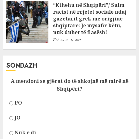
“Kthehu në Shqipëri”/ Sulm
racist në rrjetet sociale ndaj
gazetarit grek me origjinë
shqiptare: Je mysafir këtu,
nuk duhet të flasësh!
AUGUST 8, 2026
SONDAZH
A mendoni se gjërat do të shkojnë më mirë në
Shqipëri?
PO
JO
Nuk e di