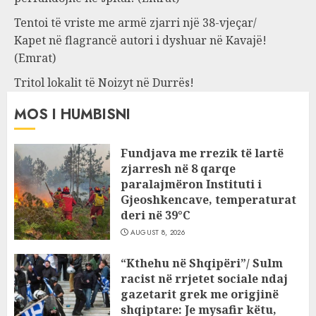
Tentoi të vriste me armë zjarri një 38-vjeçar/
Kapet në flagrancë autori i dyshuar në Kavajë!
(Emrat)
Tritol lokalit të Noizyt në Durrës!
MOS I HUMBISNI
Fundjava me rrezik të lartë
zjarresh në 8 qarqe
paralajmëron Instituti i
Gjeoshkencave, temperaturat
deri në 39°C
AUGUST 8, 2026
“Kthehu në Shqipëri”/ Sulm
racist në rrjetet sociale ndaj
gazetarit grek me origjinë
shqiptare: Je mysafir këtu,