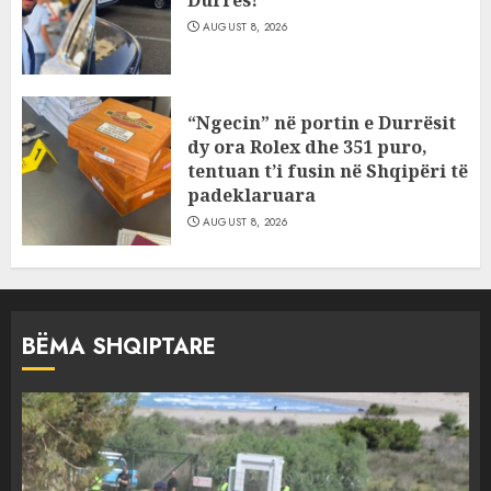
AUGUST 8, 2026
“Ngecin” në portin e Durrësit
dy ora Rolex dhe 351 puro,
tentuan t’i fusin në Shqipëri të
padeklaruara
AUGUST 8, 2026
BËMA SHQIPTARE