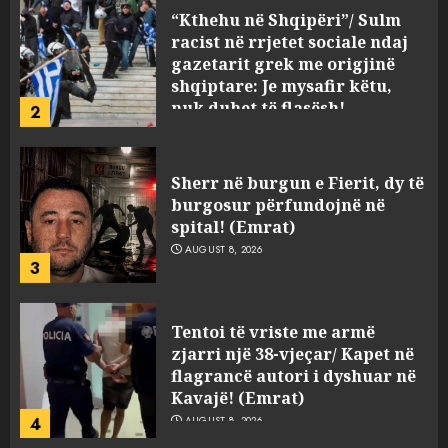
“Kthehu në Shqipëri”/ Sulm
racist në rrjetet sociale ndaj
gazetarit grek me origjinë
shqiptare: Je mysafir këtu,
nuk duhet të flasësh!
2
AUGUST 8, 2026
Sherr në burgun e Fierit, dy të
burgosur përfundojnë në
spital! (Emrat)
AUGUST 8, 2026
3
Tentoi të vriste me armë
zjarri një 38-vjeçar/ Kapet në
flagrancë autori i dyshuar në
Kavajë! (Emrat)
4
AUGUST 8, 2026