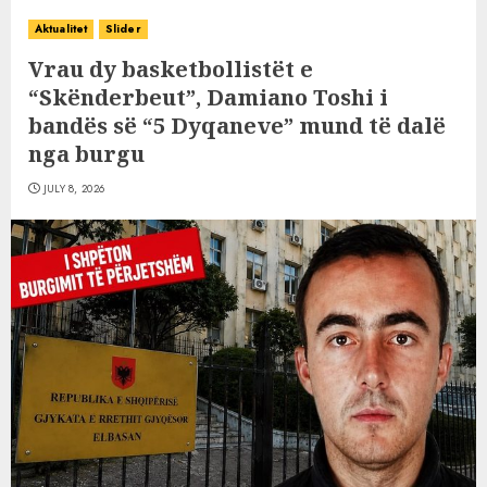
Aktualitet
Slider
Vrau dy basketbollistët e
“Skënderbeut”, Damiano Toshi i
bandës së “5 Dyqaneve” mund të dalë
nga burgu
JULY 8, 2026