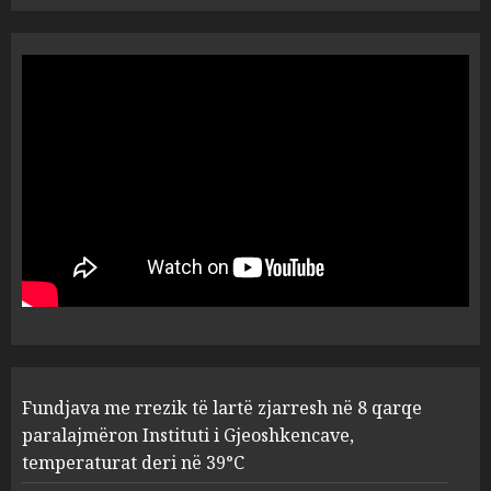
Tritol lokalit të Noizyt në
Durrës!
AUGUST 8, 2026
5
Fundjava me rrezik të lartë
zjarresh në 8 qarqe
paralajmëron Instituti i
Gjeoshkencave, temperaturat
deri në 39°C
1
AUGUST 8, 2026
“Kthehu në Shqipëri”/ Sulm
Fundjava me rrezik të lartë zjarresh në 8 qarqe
racist në rrjetet sociale ndaj
gazetarit grek me origjinë
paralajmëron Instituti i Gjeoshkencave,
shqiptare: Je mysafir këtu,
temperaturat deri në 39°C
nuk duhet të flasësh!
2