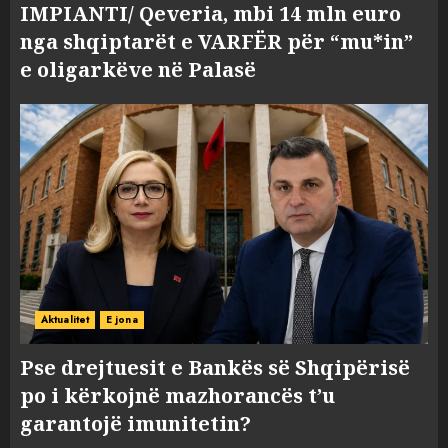
IMPIANTI/ Qeveria, mbi 14 mln euro
nga shqiptarët e VARFËR për “mu*in”
e oligarkëve në Palasë
Aktualitet
E jona
Pse drejtuesit e Bankës së Shqipërisë
po i kërkojnë mazhorancës t’u
garantojë imunitetin?