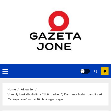
Skip
to
content
Primary
Menu
Home
Aktualitet
Vrau dy basketbollistët e “Skënderbeut”, Damiano Toshi i bandës së
“5 Dyqaneve” mund të dalë nga burgu