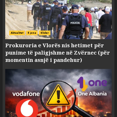
Aktualitet
E jona
Slider
Prokuroria e Vlorës nis hetimet për
punime të paligjshme në Zvërnec (për
momentin asnjë i pandehur)