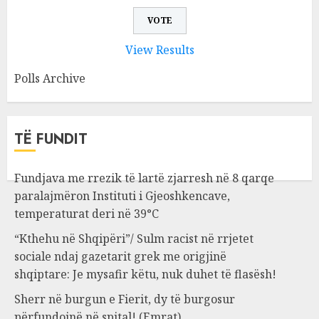
View Results
Polls Archive
TË FUNDIT
Fundjava me rrezik të lartë zjarresh në 8 qarqe
paralajmëron Instituti i Gjeoshkencave,
temperaturat deri në 39°C
“Kthehu në Shqipëri”/ Sulm racist në rrjetet
sociale ndaj gazetarit grek me origjinë
shqiptare: Je mysafir këtu, nuk duhet të flasësh!
Sherr në burgun e Fierit, dy të burgosur
përfundojnë në spital! (Emrat)