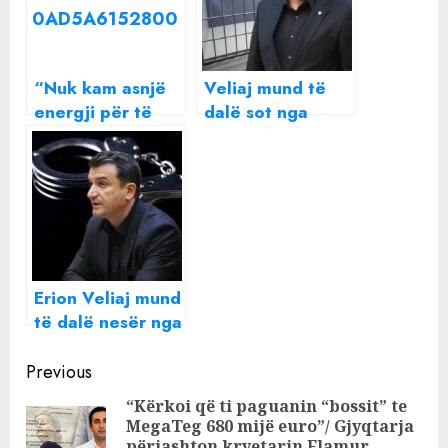
“Nuk kam asnjë
Veliaj mund të
energji për të
dalë sot nga
urryer një shpirt”
burgu
Beatrix ndan një
mesazh të
rëndësishëm me
të gjithë
Erion Veliaj mund
të dalë nesër nga
burgu
Continue
Previous
Reading
“Kërkoi që ti paguanin “bossit” te
MegaTeg 680 mijë euro”/ Gjyqtarja
Pre
përjashton kryetarin Flamur