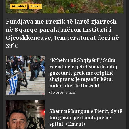
Aktualitet
Slider
Fundjava me rrezik të lartë zjarresh
në 8 qarqe paralajmëron Instituti i
Gjeoshkencave, temperaturat deri në
39°C
“Kthehu në Shqipëri”/ Sulm
racist në rrjetet sociale ndaj
gazetarit grek me origjinë
shqiptare: Je mysafir këtu,
nuk duhet të flasësh!
AUGUST 8, 2026
Sherr në burgun e Fierit, dy të
burgosur përfundojnë në
spital! (Emrat)