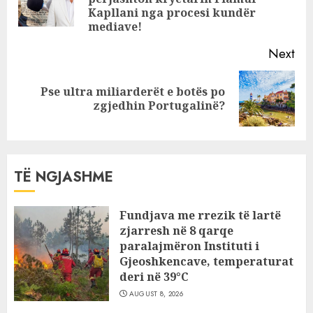
pos
Kapllani nga procesi kundër
mediave!
Next
Pse ultra miliarderët e botës po
Next
zgjedhin Portugalinë?
post:
TË NGJASHME
Fundjava me rrezik të lartë
zjarresh në 8 qarqe
paralajmëron Instituti i
Gjeoshkencave, temperaturat
deri në 39°C
AUGUST 8, 2026