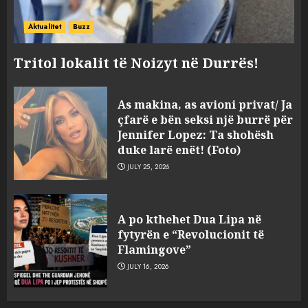
Aktualitet
Buzz
Tritol lokalit të Noizyt në Durrës!
As makina, as avioni privat/ Ja
çfarë e bën seksi një burrë për
Jennifer Lopez: Ta shohësh
duke larë enët! (Foto)
JULY 25, 2026
Sherr në burgun e Fierit, dy të
A po kthehet Dua Lipa në
burgosur përfundojnë në
fytyrën e “Revolucionit të
spital! (Emrat)
Flamingove”
AUGUST 8, 2026
3
JULY 16, 2026
Tentoi të vriste me armë