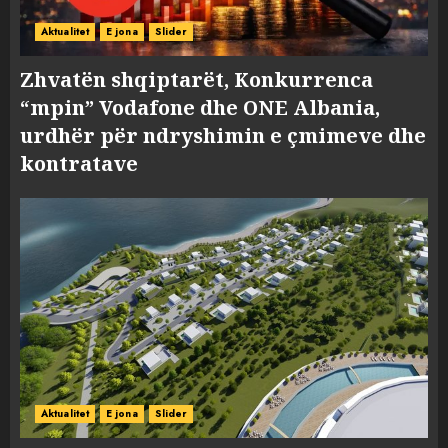
Aktualitet
E jona
Slider
Zhvatën shqiptarët, Konkurrenca
“mpin” Vodafone dhe ONE Albania,
urdhër për ndryshimin e çmimeve dhe
kontratave
Aktualitet
E jona
Slider