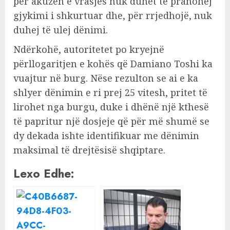
për akuzën e vrasjes nuk duhet të pranohej
gjykimi i shkurtuar dhe, për rrjedhojë, nuk
duhej të ulej dënimi.
Ndërkohë, autoritetet po kryejnë
përllogaritjen e kohës që Damiano Toshi ka
vuajtur në burg. Nëse rezulton se ai e ka
shlyer dënimin e ri prej 25 vitesh, pritet të
lirohet nga burgu, duke i dhënë një kthesë
të papritur një dosjeje që për më shumë se
dy dekada ishte identifikuar me dënimin
maksimal të drejtësisë shqiptare.
Lexo Edhe: