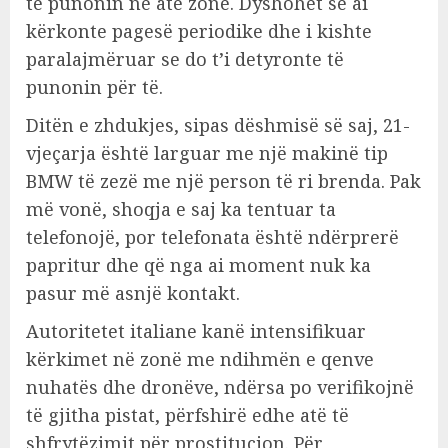
të punonin në atë zonë. Dyshohet se ai
kërkonte pagesë periodike dhe i kishte
paralajmëruar se do t’i detyronte të
punonin për të.
Ditën e zhdukjes, sipas dëshmisë së saj, 21-
vjeçarja është larguar me një makinë tip
BMW të zezë me një person të ri brenda. Pak
më vonë, shoqja e saj ka tentuar ta
telefonojë, por telefonata është ndërprerë
papritur dhe që nga ai moment nuk ka
pasur më asnjë kontakt.
Autoritetet italiane kanë intensifikuar
kërkimet në zonë me ndihmën e qenve
nuhatës dhe dronëve, ndërsa po verifikojnë
të gjitha pistat, përfshirë edhe atë të
shfrytëzimit për prostitucion. Për