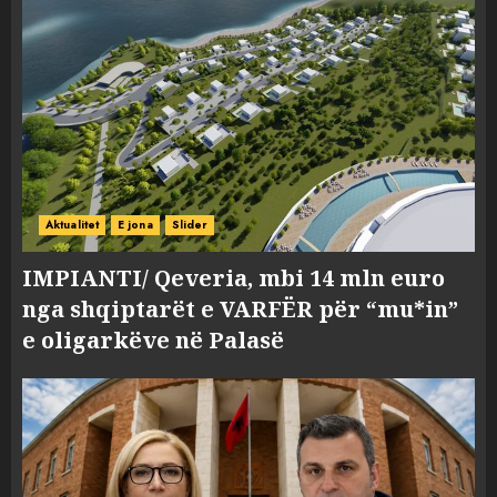
Aktualitet
E jona
Slider
IMPIANTI/ Qeveria, mbi 14 mln euro
nga shqiptarët e VARFËR për “mu*in”
e oligarkëve në Palasë