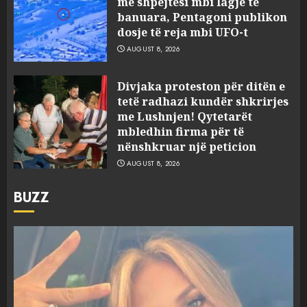
me shpejtësi mbi lagje të
banuara, Pentagoni publikon
dosje të reja mbi UFO-t
AUGUST 8, 2026
Divjaka proteston për ditën e
tetë radhazi kundër shkrirjes
me Lushnjen! Qytetarët
mbledhin firma për të
nënshkruar një peticion
AUGUST 8, 2026
BUZZ