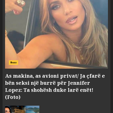
Buzz
As makina, as avioni privat/ Ja çfarë e
bën seksi një burrë për Jennifer
Lopez: Ta shohësh duke larë enët!
(Foto)