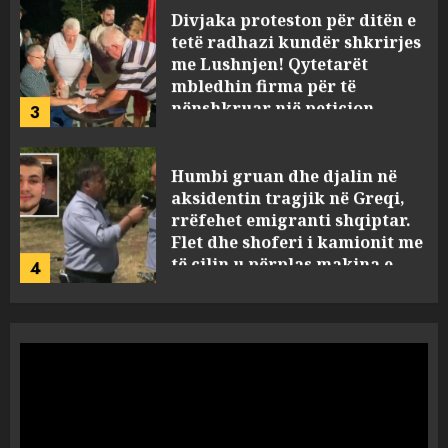
Divjaka proteston për ditën e
tetë radhazi kundër shkrirjes
me Lushnjen! Qytetarët
mbledhin firma për të
nënshkruar një peticion
3
AUGUST 8, 2026
Humbi gruan dhe djalin në
aksidentin tragjik në Greqi,
rrëfehet emigranti shqiptar.
Flet dhe shoferi i kamionit me
të cilin u përplas makina e
4
viktimave
AUGUST 7, 2026
Me Erdogan, apo me Macron
dhe BE? Rasti i 32-vjeçares
turke vë në dilemë Shqipërinë
AUGUST 7, 2026
5