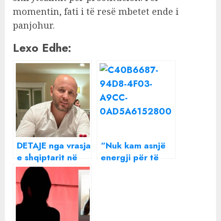
momentin, fati i të resë mbetet ende i
panjohur.
Lexo Edhe:
DETAJE nga vrasja
“Nuk kam asnjë
e shqiptarit në
energji për të
Itali, autorët e
urryer një shpirt”
ndoqën, hetimet
Beatrix ndan një
fokusohen në
mesazh të
celularin e
rëndësishëm me
viktimës
të gjithë