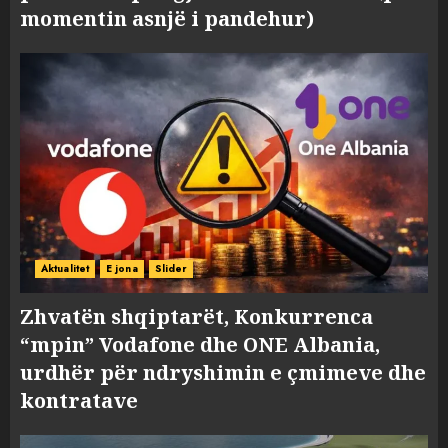
momentin asnjë i pandehur)
Aktualitet
E jona
Slider
Zhvatën shqiptarët, Konkurrenca
“mpin” Vodafone dhe ONE Albania,
urdhër për ndryshimin e çmimeve dhe
kontratave