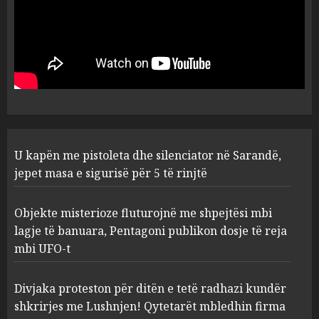
U kapën me pistoleta dhe
silenciator në Sarandë, jepet
masa e sigurisë për 5 të rinjtë
AUGUST 8, 2026
1
Objekte misterioze fluturojnë
U kapën me pistoleta dhe silenciator në Sarandë,
me shpejtësi mbi lagje të
banuara, Pentagoni publikon
jepet masa e sigurisë për 5 të rinjtë
dosje të reja mbi UFO-t
2
AUGUST 8, 2026
Objekte misterioze fluturojnë me shpejtësi mbi
lagje të banuara, Pentagoni publikon dosje të reja
mbi UFO-t
Divjaka proteston për ditën e
tetë radhazi kundër shkrirjes
me Lushnjen! Qytetarët
Divjaka proteston për ditën e tetë radhazi kundër
mbledhin firma për të
shkrirjes me Lushnjen! Qytetarët mbledhin firma
nënshkruar një peticion
3