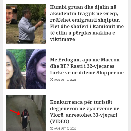
Humbi gruan dhe djalin në
aksidentin tragjik në Greqi,
rrëfehet emigranti shqiptar.
Flet dhe shoferi i kamionit me
të cilin u përplas makina e
viktimave
AUGUST 7, 2026
Me Erdogan, apo me Macron
dhe BE? Rasti i 32-vjeçares
turke vë në dilemë Shqipërinë
AUGUST 7, 2026
Konkurrenca për turistët
degjeneron në zjarrvënie në
Vlorë, arrestohet 33-vjeçari
(VIDEO)
AUGUST 7, 2026