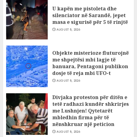
U kapën me pistoleta dhe
silenciator në Sarandë, jepet
masa e sigurisë për 5 të rinjtë
AUGUST 8, 2026
Objekte misterioze fluturojnë
me shpejtësi mbi lagje të
banuara, Pentagoni publikon
dosje të reja mbi UFO-t
AUGUST 8, 2026
Divjaka proteston për ditën e
tetë radhazi kundër shkrirjes
me Lushnjen! Qytetarët
mbledhin firma për të
nënshkruar një peticion
AUGUST 8, 2026