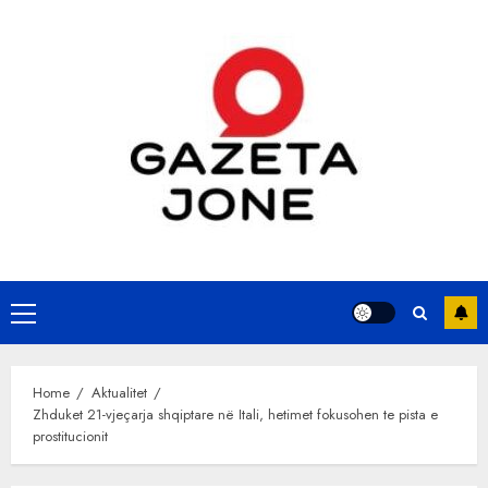
Skip
to
content
Primary
Menu
Home
Aktualitet
Zhduket 21-vjeçarja shqiptare në Itali, hetimet fokusohen te pista e
prostitucionit