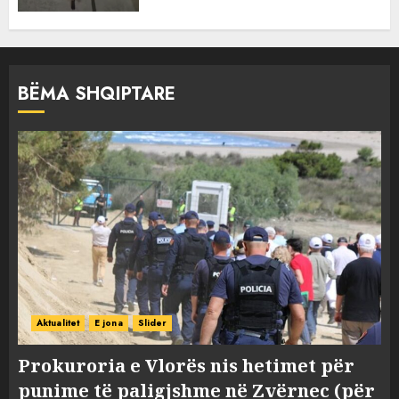
BËMA SHQIPTARE
Aktualitet
E jona
Slider
Prokuroria e Vlorës nis hetimet për
punime të paligjshme në Zvërnec (për