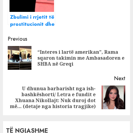
Zbulimi i rrjetit të
prostitucionit dhe
shfrytëzimi i 5
Continue
vajzave shqiptare
Previous
në Greqi, si
Reading
“Interes i lartë amerikan”, Rama
arritën vetë
Pre
sqaron takimin me Ambasadoren e
prindërit të
pos
SHBA në Greqi
zbulonin
ç’ndodhte: E
Next
ndoqa pasi doli
nga shtëpia
U dhunua barbarisht nga ish-
bashkëshorti/ Letra e fundit e
Next
dhe…
Xhuana Nikollajt: Nuk duroj dot
post:
më… (detaje nga historia tragjike)
TË NGJASHME