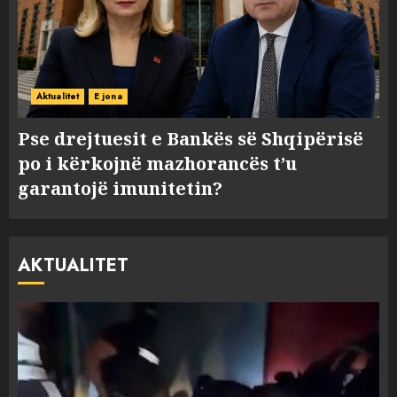
Aktualitet
E jona
Pse drejtuesit e Bankës së Shqipërisë
po i kërkojnë mazhorancës t’u
garantojë imunitetin?
AKTUALITET