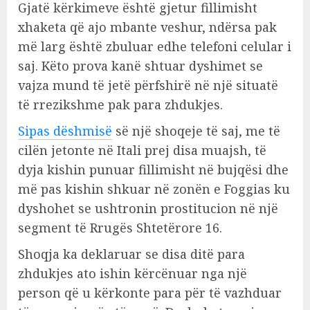
Gjatë kërkimeve është gjetur fillimisht
xhaketa që ajo mbante veshur, ndërsa pak
më larg është zbuluar edhe telefoni celular i
saj. Këto prova kanë shtuar dyshimet se
vajza mund të jetë përfshirë në një situatë
të rrezikshme pak para zhdukjes.
Sipas dëshmisë
së një shoqeje të saj, me të
cilën jetonte në Itali prej disa muajsh, të
dyja kishin punuar fillimisht në bujqësi dhe
më pas kishin shkuar në zonën e Foggias ku
dyshohet se ushtronin prostitucion në një
segment të Rrugës Shtetërore 16.
Shoqja ka deklaruar se disa ditë para
zhdukjes ato ishin kërcënuar nga një
person që u kërkonte para për të vazhduar