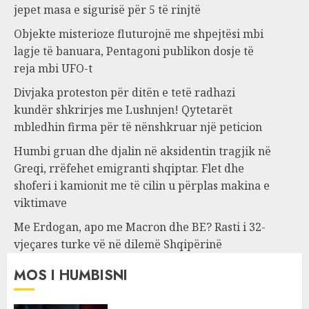
jepet masa e sigurisë për 5 të rinjtë
Objekte misterioze fluturojnë me shpejtësi mbi
lagje të banuara, Pentagoni publikon dosje të
reja mbi UFO-t
Divjaka proteston për ditën e tetë radhazi
kundër shkrirjes me Lushnjen! Qytetarët
mbledhin firma për të nënshkruar një peticion
Humbi gruan dhe djalin në aksidentin tragjik në
Greqi, rrëfehet emigranti shqiptar. Flet dhe
shoferi i kamionit me të cilin u përplas makina e
viktimave
Me Erdogan, apo me Macron dhe BE? Rasti i 32-
vjeçares turke vë në dilemë Shqipërinë
MOS I HUMBISNI