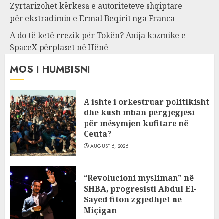
Zyrtarizohet kërkesa e autoriteteve shqiptare
për ekstradimin e Ermal Beqirit nga Franca
A do të ketë rrezik për Tokën? Anija kozmike e
SpaceX përplaset në Hënë
MOS I HUMBISNI
A ishte i orkestruar politikisht
dhe kush mban përgjegjësi
për mësymjen kufitare në
Ceuta?
AUGUST 6, 2026
“Revolucioni mysliman” në
SHBA, progresisti Abdul El-
Sayed fiton zgjedhjet në
Miçigan