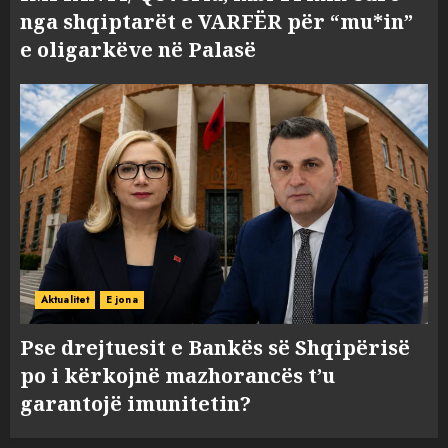
nga shqiptarët e VARFËR për “mu*in”
e oligarkëve në Palasë
Aktualitet
E jona
Pse drejtuesit e Bankës së Shqipërisë
po i kërkojnë mazhorancës t’u
garantojë imunitetin?