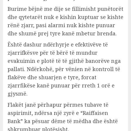
Burime bëjnë me dije se fillimisht punëtorët
dhe qytetarët nuk e kishin kuptuar se kishte
rënë zjarr, pasi alarmi nuk kishte punuar
dhe shumë prej tyre kanë mbetur brenda.
Është dashur ndërhyrje e efektivëve të
zjarrifkësve për të bërë të mundur
evakuimin e plotë të të gjithë banorëve nga
pallati. Ndërkohë, për vënien në kontroll të
flakëve dhe shuarjen e tyre, forcat
zjarrfikëse kanë punuar për rreth 1 orë e
gjysmë.
Flakët janë përhapur përmes tubave të
aspirimit, ndërsa një zyrë e “Raiffaisen
Bank” ka pësuar dëme të mëdha dhe është
shkrumbuar plotësisht.