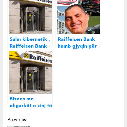
Sulm kibernetik ,
Raiffeisen Bank
Raiffeisen Bank
humb gjyqin për
gënjen klientët :
makinat luksoze
Po kryejmë
të Anton Gjinajt
punime në faqen
Raiffeisen.al
Biznes me
oligarkët e zinj të
Putinit, SHBA i
Continue
“tërheq” veshin
Previous
Raiffeisen Bank