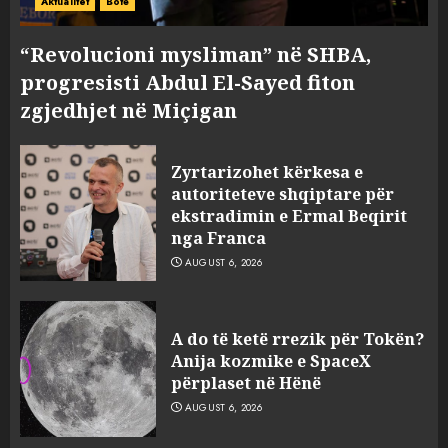
Aktualitet
Botë
“Revolucioni mysliman” në SHBA,
progresisti Abdul El-Sayed fiton
zgjedhjet në Miçigan
Zyrtarizohet kërkesa e
autoriteteve shqiptare për
ekstradimin e Ermal Beqirit
nga Franca
AUGUST 6, 2026
A do të ketë rrezik për Tokën?
Anija kozmike e SpaceX
përplaset në Hënë
AUGUST 6, 2026