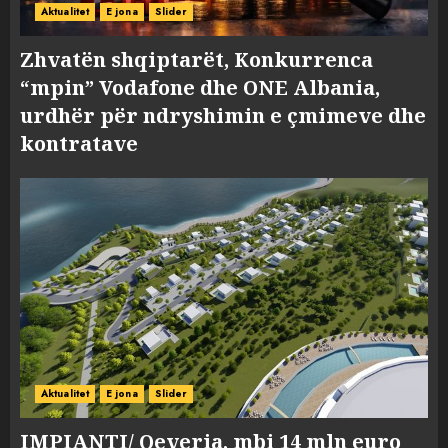
Aktualitet
E jona
Slider
Zhvatën shqiptarët, Konkurrenca
“mpin” Vodafone dhe ONE Albania,
urdhër për ndryshimin e çmimeve dhe
kontratave
Aktualitet
E jona
Slider
IMPIANTI/ Qeveria, mbi 14 mln euro