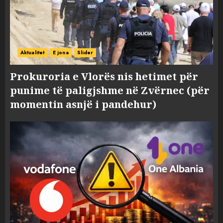
Aktualitet
E jona
Slider
Prokuroria e Vlorës nis hetimet për
punime të paligjshme në Zvërnec (për
momentin asnjë i pandehur)