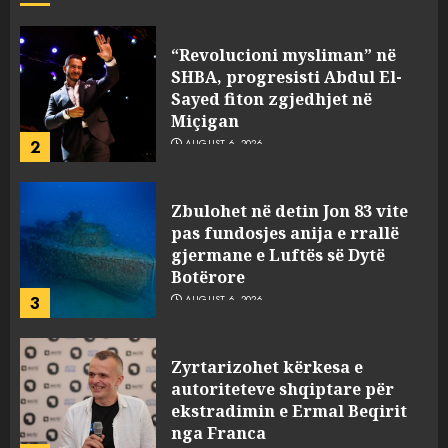
Zbulohet në detin Jon 83 vite
pas fundosjes anija e rrallë
gjermane e Luftës së Dytë
Botërore
3
AUGUST 6, 2026
Zyrtarizohet kërkesa e
autoriteteve shqiptare për
ekstradimin e Ermal Beqirit
nga Franca
4
AUGUST 6, 2026
A do të ketë rrezik për Tokën?
Anija kozmike e SpaceX
përplaset në Hënë
AUGUST 6, 2026