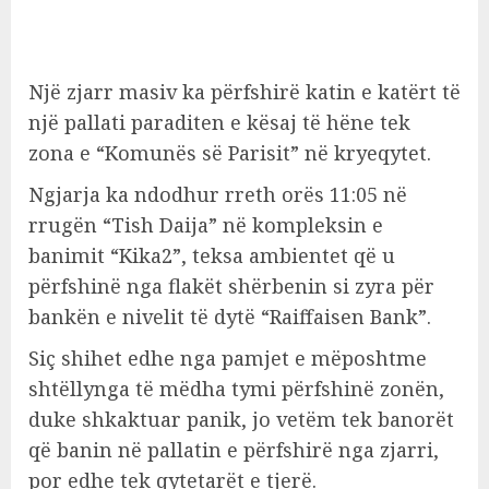
Një zjarr masiv ka përfshirë katin e katërt të
një pallati paraditen e kësaj të hëne tek
zona e “Komunës së Parisit” në kryeqytet.
Ngjarja ka ndodhur rreth orës 11:05 në
rrugën “Tish Daija” në kompleksin e
banimit “Kika2”, teksa ambientet që u
përfshinë nga flakët shërbenin si zyra për
bankën e nivelit të dytë “Raiffaisen Bank”.
Siç shihet edhe nga pamjet e mëposhtme
shtëllynga të mëdha tymi përfshinë zonën,
duke shkaktuar panik, jo vetëm tek banorët
që banin në pallatin e përfshirë nga zjarri,
por edhe tek qytetarët e tjerë.