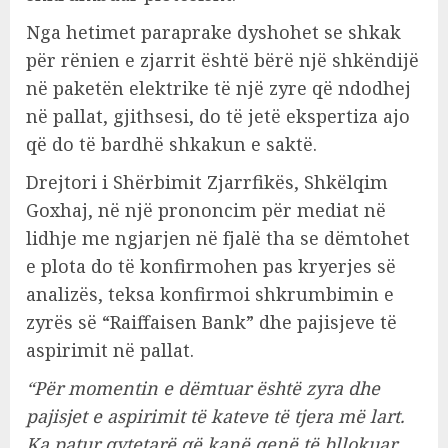
Nga hetimet paraprake dyshohet se shkak
për rënien e zjarrit është bërë një shkëndijë
në paketën elektrike të një zyre që ndodhej
në pallat, gjithsesi, do të jetë ekspertiza ajo
që do të bardhë shkakun e saktë.
Drejtori i Shërbimit Zjarrfikës, Shkëlqim
Goxhaj, në një prononcim për mediat në
lidhje me ngjarjen në fjalë tha se dëmtohet
e plota do të konfirmohen pas kryerjes së
analizës, teksa konfirmoi shkrumbimin e
zyrës së “Raiffaisen Bank” dhe pajisjeve të
aspirimit në pallat.
“Për momentin e dëmtuar është zyra dhe
pajisjet e aspirimit të kateve të tjera më lart.
Ka patur qytetarë që kanë qenë të bllokuar