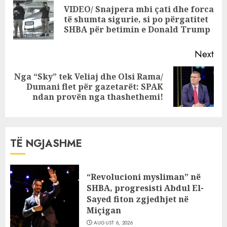
Reading
VIDEO/ Snajpera mbi çati dhe forca
Pre
të shumta sigurie, si po përgatitet
pos
SHBA për betimin e Donald Trump
Next
Nga “Sky” tek Veliaj dhe Olsi Rama/
Next
Dumani flet për gazetarët: SPAK
post:
ndan provën nga thashethemi!
TË NGJASHME
“Revolucioni mysliman” në
SHBA, progresisti Abdul El-
Sayed fiton zgjedhjet në
Miçigan
AUGUST 6, 2026