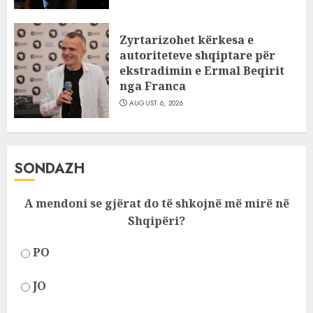
Zyrtarizohet kërkesa e
autoriteteve shqiptare për
ekstradimin e Ermal Beqirit
nga Franca
AUGUST 6, 2026
SONDAZH
A mendoni se gjërat do të shkojnë më mirë në
Shqipëri?
PO
JO