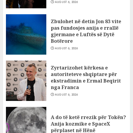
AUGUST 6, 2026
Zbulohet në detin Jon 83 vite
pas fundosjes anija e rrallë
gjermane e Luftës së Dytë
Botërore
AUGUST 6, 2026
Zyrtarizohet kërkesa e
autoriteteve shqiptare për
ekstradimin e Ermal Beqirit
nga Franca
AUGUST 6, 2026
A do të ketë rrezik për Tokën?
Anija kozmike e SpaceX
përplaset në Hënë