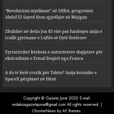
Botërore
3
AUGUST 6, 2026
“Revolucioni mysliman” në SHBA, progresisti
Abdul El-Sayed fiton zgjedhjet në Miçigan
Zyrtarizohet kërkesa e
autoriteteve shqiptare për
Zbulohet në detin Jon 83 vite pas fundosjes anija e
ekstradimin e Ermal Beqirit
rrallë gjermane e Luftës së Dytë Botërore
nga Franca
4
AUGUST 6, 2026
Zyrtarizohet kërkesa e autoriteteve shqiptare për
ekstradimin e Ermal Beqirit nga Franca
A do të ketë rrezik për Tokën?
Anija kozmike e SpaceX
A do të ketë rrezik për Tokën? Anija kozmike e
përplaset në Hënë
SpaceX përplaset në Hënë
AUGUST 6, 2026
5
Copyright © Gazeta Jonë 2020 E-mail:
redaksiagazetajone@gmail.com All rights reserved.
|
ChromeNews
by AF themes.