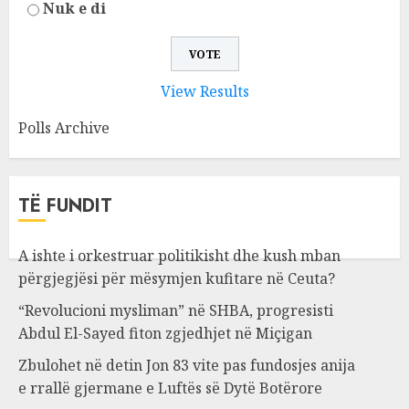
Nuk e di
View Results
Polls Archive
TË FUNDIT
A ishte i orkestruar politikisht dhe kush mban
përgjegjësi për mësymjen kufitare në Ceuta?
“Revolucioni mysliman” në SHBA, progresisti
Abdul El-Sayed fiton zgjedhjet në Miçigan
Zbulohet në detin Jon 83 vite pas fundosjes anija
e rrallë gjermane e Luftës së Dytë Botërore