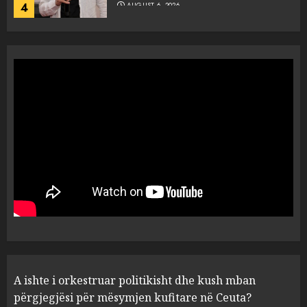
5
A ishte i orkestruar politikisht
dhe kush mban përgjegjësi
për mësymjen kufitare në
Ceuta?
1
AUGUST 6, 2026
“Revolucioni mysliman” në
SHBA, progresisti Abdul El-
Sayed fiton zgjedhjet në
Miçigan
2
AUGUST 6, 2026
Zbulohet në detin Jon 83 vite
A ishte i orkestruar politikisht dhe kush mban
pas fundosjes anija e rrallë
gjermane e Luftës së Dytë
përgjegjësi për mësymjen kufitare në Ceuta?