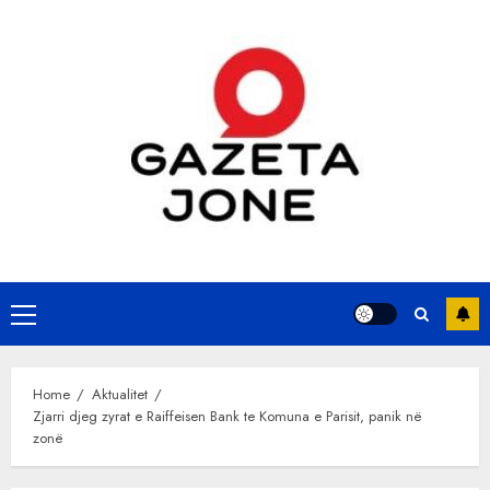
Skip
to
content
Primary
Menu
Home
Aktualitet
Zjarri djeg zyrat e Raiffeisen Bank te Komuna e Parisit, panik në
zonë