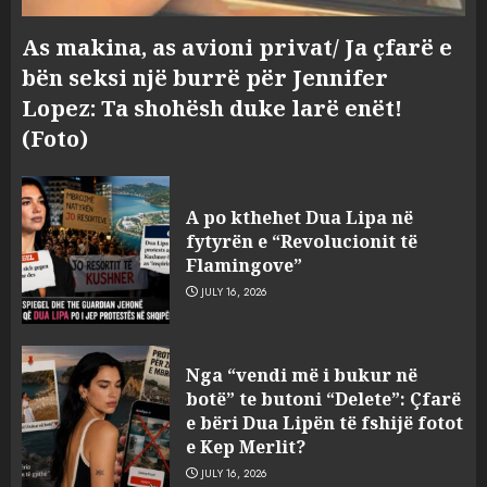
As makina, as avioni privat/ Ja çfarë e
bën seksi një burrë për Jennifer
Lopez: Ta shohësh duke larë enët!
(Foto)
Zbulohet në detin Jon 83 vite
pas fundosjes anija e rrallë
A po kthehet Dua Lipa në
gjermane e Luftës së Dytë
fytyrën e “Revolucionit të
Botërore
Flamingove”
3
AUGUST 6, 2026
JULY 16, 2026
Zyrtarizohet kërkesa e
Nga “vendi më i bukur në
autoriteteve shqiptare për
botë” te butoni “Delete”: Çfarë
ekstradimin e Ermal Beqirit
e bëri Dua Lipën të fshijë fotot
nga Franca
e Kep Merlit?
4
AUGUST 6, 2026
JULY 16, 2026