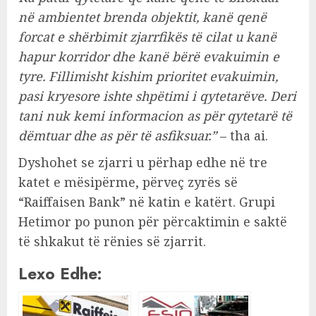
në ambientet brenda objektit, kanë qenë
forcat e shërbimit zjarrfikës të cilat u kanë
hapur korridor dhe kanë bërë evakuimin e
tyre. Fillimisht kishim prioritet evakuimin,
pasi kryesore ishte shpëtimi i qytetarëve. Deri
tani nuk kemi informacion as për qytetarë të
dëmtuar dhe as për të asfiksuar.”
– tha ai.
Dyshohet se zjarri u përhap edhe në tre
katet e mësipërme, përveç zyrës së
“Raiffaisen Bank” në katin e katërt. Grupi
Hetimor po punon për përcaktimin e saktë
të shkakut të rënies së zjarrit.
Lexo Edhe: