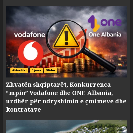
Aktualitet
E jona
Slider
Zhvatën shqiptarët, Konkurrenca
“mpin” Vodafone dhe ONE Albania,
urdhër për ndryshimin e çmimeve dhe
kontratave