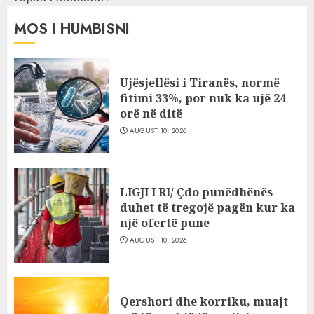
MOS I HUMBISNI
Ujësjellësi i Tiranës, normë
fitimi 33%, por nuk ka ujë 24
orë në ditë
AUGUST 10, 2026
LIGJI I RI/ Çdo punëdhënës
duhet të tregojë pagën kur ka
një ofertë pune
AUGUST 10, 2026
Qershori dhe korriku, muajt