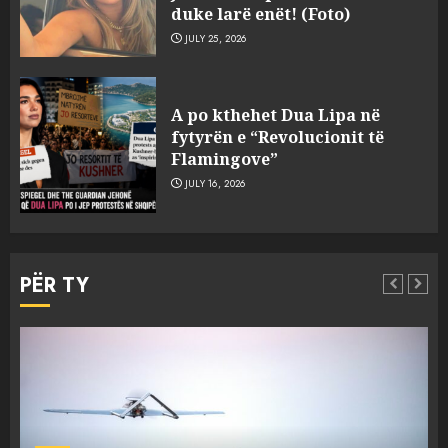
duke larë enët! (Foto)
JULY 25, 2026
Qershori dhe korriku, muajt
A po kthehet Dua Lipa në
më të nxehtë të regjistruar
fytyrën e “Revolucionit të
ndonjëherë në Evropë
Flamingove”
AUGUST 10, 2026
3
JULY 16, 2026
Ukraina nis sulme masive në
territorin rus, lëshon mbi 600
PËR TY
dronë
AUGUST 10, 2026
4
Analiza: Pse po largohen të
rinjtë çdo vit nga rajoni i