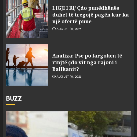
LIGJI I RI/ Çdo punëdhënës
duhet të tregojë pagën kur ka
një ofertë pune
AUGUST 10, 2026
Analiza: Pse po largohen të
rinjtë çdo vit nga rajoni i
Ballkanit?
AUGUST 10, 2026
BUZZ