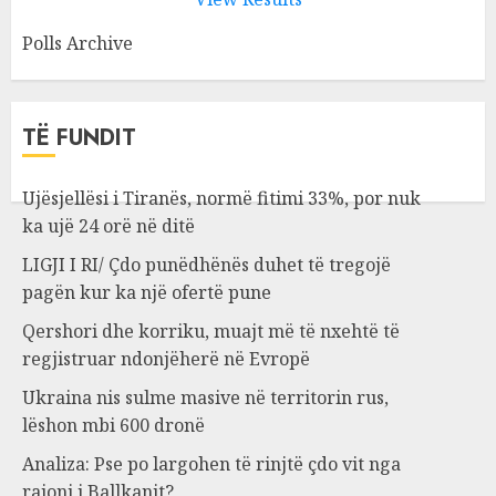
Polls Archive
TË FUNDIT
Ujësjellësi i Tiranës, normë fitimi 33%, por nuk
ka ujë 24 orë në ditë
LIGJI I RI/ Çdo punëdhënës duhet të tregojë
pagën kur ka një ofertë pune
Qershori dhe korriku, muajt më të nxehtë të
regjistruar ndonjëherë në Evropë
Ukraina nis sulme masive në territorin rus,
lëshon mbi 600 dronë
Analiza: Pse po largohen të rinjtë çdo vit nga
rajoni i Ballkanit?