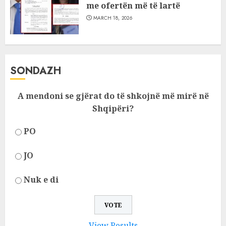
me ofertën më të lartë
MARCH 18, 2026
SONDAZH
A mendoni se gjërat do të shkojnë më mirë në
Shqipëri?
PO
JO
Nuk e di
View Results