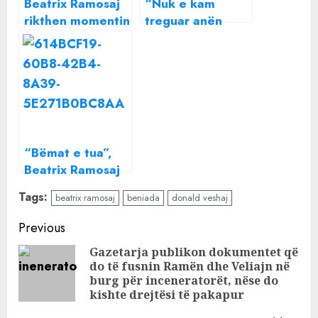
Beatrix Ramosaj
“Nuk e kam
rikthen momentin
treguar anën
romantik me
time të historisë”,
Donaldin nga ‘Big
Beatrix Ramosaj
Brother VIP’
thumbon keq
Donaldin
“Bëmat e tua”,
Beatrix Ramosaj
ironizon
Tags:
beatrix ramosaj
beniada
donald veshaj
publikisht
deklaratën e
Continue
Previous
Semi Jaupajt për
Reading
Gazetarja publikon dokumentet që
Donaldin
do të fusnin Ramën dhe Veliajn në
Pre
burg për inceneratorët, nëse do
pos
kishte drejtësi të pakapur