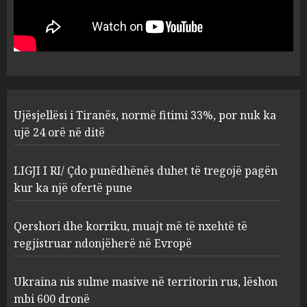
fitimi 33%, por nuk ka ujë 24
orë në ditë
AUGUST 10, 2026
1
LIGJI I RI/ Çdo punëdhënës
Ujësjellësi i Tiranës, normë fitimi 33%, por nuk ka
duhet të tregojë pagën kur ka
ujë 24 orë në ditë
një ofertë pune
AUGUST 10, 2026
2
LIGJI I RI/ Çdo punëdhënës duhet të tregojë pagën
kur ka një ofertë pune
Qershori dhe korriku, muajt
Qershori dhe korriku, muajt më të nxehtë të
më të nxehtë të regjistruar
ndonjëherë në Evropë
regjistruar ndonjëherë në Evropë
AUGUST 10, 2026
3
Ukraina nis sulme masive në territorin rus, lëshon
mbi 600 dronë