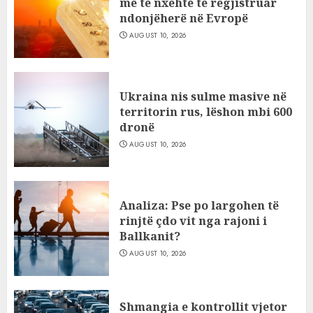
më të nxehtë të regjistruar
ndonjëherë në Evropë
AUGUST 10, 2026
Ukraina nis sulme masive në
territorin rus, lëshon mbi 600
dronë
AUGUST 10, 2026
Analiza: Pse po largohen të
rinjtë çdo vit nga rajoni i
Ballkanit?
AUGUST 10, 2026
Shmangia e kontrollit vjetor