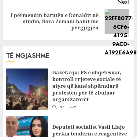
Next
I përmendin batutën e Donaldit në
Next
studio, Bora Zemani habit me
post:
përgjigjen
TË NGJASHME
Gazetarja: PS e shqetësuar,
kontroll rrjeteve sociale të
atyre që kanë shpërndarë
protestën për të zbuluar
organizatorët
JUNE 11, 2026
Deputeti socialist Vasil Llajo
përlan tenderin e reagentëve