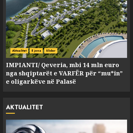
Aktualitet
E jona
Slider
IMPIANTI/ Qeveria, mbi 14 mln euro
nga shqiptarët e VARFËR për “mu*in”
e oligarkëve në Palasë
AKTUALITET