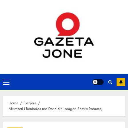
Skip
to
content
Primary
Menu
Home
Të tjera
Afrimiteti i Beniadës me Donaldin, reagon Beatrix Ramosaj