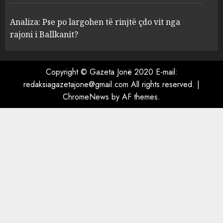
Ukraina nis sulme masive në
territorin rus, lëshon mbi 600
Analiza: Pse po largohen të rinjtë çdo vit nga
dronë
rajoni i Ballkanit?
AUGUST 10, 2026
4
Copyright © Gazeta Jonë 2020 E-mail:
redaksiagazetajone@gmail.com All rights reserved.
|
Analiza: Pse po largohen të
ChromeNews
by AF themes.
rinjtë çdo vit nga rajoni i
Ballkanit?
AUGUST 10, 2026
5