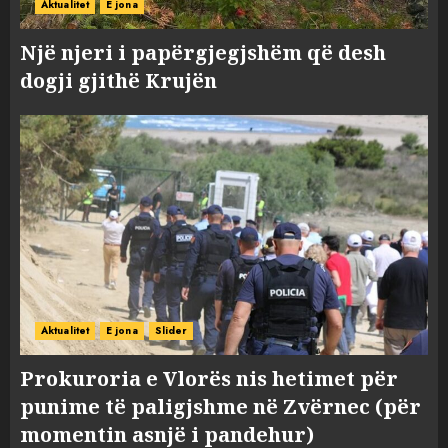
Aktualitet
E jona
Një njeri i papërgjegjshëm që desh
dogji gjithë Krujën
Aktualitet
E jona
Slider
Prokuroria e Vlorës nis hetimet për
punime të paligjshme në Zvërnec (për
momentin asnjë i pandehur)