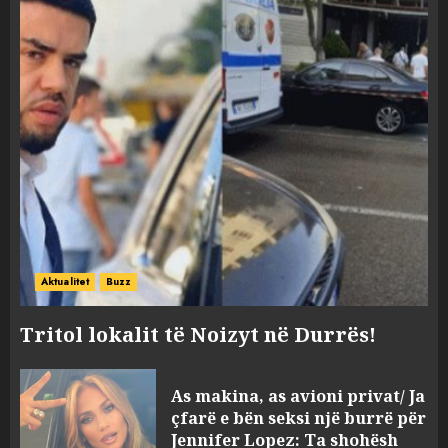
Aktualitet
Buzz
Tritol lokalit të Noizyt në Durrës!
As makina, as avioni privat/ Ja
çfarë e bën seksi një burrë për
Jennifer Lopez: Ta shohësh