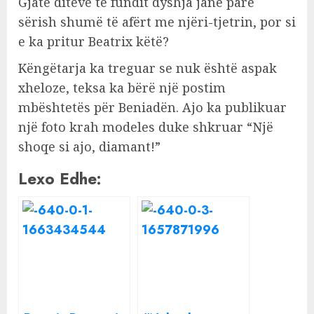
Gjatë ditëve të fundit dyshja janë parë
sërish shumë të afërt me njëri-tjetrin, por si
e ka pritur Beatrix këtë?
Këngëtarja ka treguar se nuk është aspak
xheloze, teksa ka bërë një postim
mbështetës për Beniadën. Ajo ka publikuar
një foto krah modeles duke shkruar “Një
shoqe si ajo, diamant!”
Lexo Edhe: