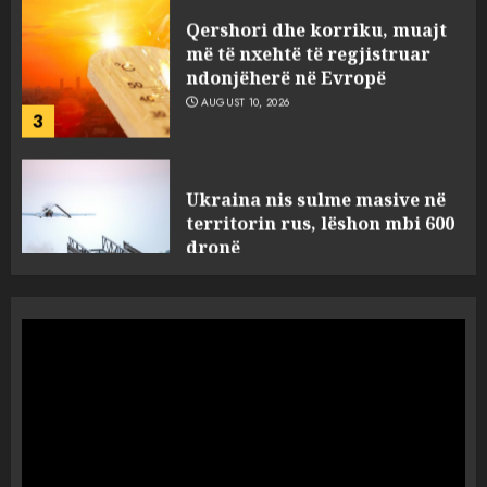
ndonjëherë në Evropë
AUGUST 10, 2026
3
Ukraina nis sulme masive në
territorin rus, lëshon mbi 600
dronë
AUGUST 10, 2026
4
Analiza: Pse po largohen të
rinjtë çdo vit nga rajoni i
Ballkanit?
AUGUST 10, 2026
5
Ujësjellësi i Tiranës, normë