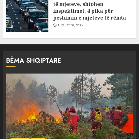
të mjeteve, shtohen
inspektimet, 4 pika për
peshimin e mjeteve të rënda
AUGUST 10, 2026
BËMA SHQIPTARE