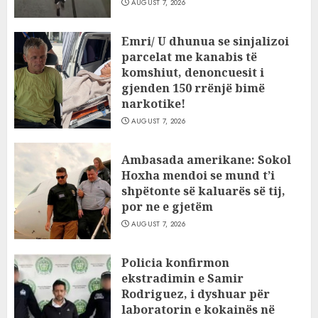
AUGUST 7, 2026
Emri/ U dhunua se sinjalizoi
parcelat me kanabis të
komshiut, denoncuesit i
gjenden 150 rrënjë bimë
narkotike!
AUGUST 7, 2026
Ambasada amerikane: Sokol
Hoxha mendoi se mund t’i
shpëtonte së kaluarës së tij,
por ne e gjetëm
AUGUST 7, 2026
Policia konfirmon
ekstradimin e Samir
Rodriguez, i dyshuar për
laboratorin e kokainës në