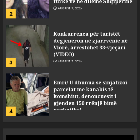
turke vë në dilemë Shqipërinë
AUGUST 7, 2026
2
Konkurrenca për turistët
degjeneron në zjarrvënie në
Vlorë, arrestohet 33-vjeçari
(VIDEO)
3
AUGUST 7, 2026
Emri/ U dhunua se sinjalizoi
parcelat me kanabis të
komshiut, denoncuesit i
gjenden 150 rrënjë bimë
narkotike!
4
AUGUST 7, 2026
Ambasada amerikane: Sokol
Hoxha mendoi se mund t’i