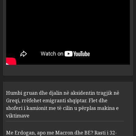
shpëtonte së kaluarës së tij,
por ne e gjetëm
5
AUGUST 7, 2026
Humbi gruan dhe djalin në
aksidentin tragjik në Greqi,
rrëfehet emigranti shqiptar.
Flet dhe shoferi i kamionit me
të cilin u përplas makina e
1
viktimave
AUGUST 7, 2026
Me Erdogan, apo me Macron
Humbi gruan dhe djalin në aksidentin tragjik në
dhe BE? Rasti i 32-vjeçares
Greqi, rrëfehet emigranti shqiptar. Flet dhe
turke vë në dilemë Shqipërinë
shoferi i kamionit me të cilin u përplas makina e
AUGUST 7, 2026
2
viktimave
Me Erdogan, apo me Macron dhe BE? Rasti i 32-
Konkurrenca për turistët