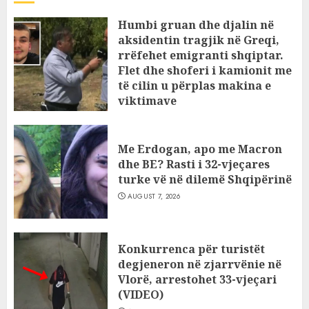
Humbi gruan dhe djalin në
aksidentin tragjik në Greqi,
rrëfehet emigranti shqiptar.
Flet dhe shoferi i kamionit me
të cilin u përplas makina e
viktimave
AUGUST 7, 2026
Me Erdogan, apo me Macron
dhe BE? Rasti i 32-vjeçares
turke vë në dilemë Shqipërinë
AUGUST 7, 2026
Konkurrenca për turistët
degjeneron në zjarrvënie në
Vlorë, arrestohet 33-vjeçari
(VIDEO)