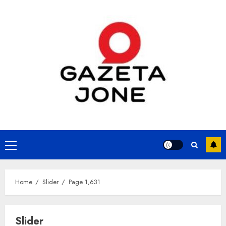
Skip
to
content
Primary
Menu
Home
Slider
Page 1,631
Slider