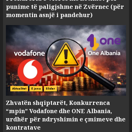
punime të paligjshme në Zvërnec (për
momentin asnjë i pandehur)
Aktualitet
E jona
Slider
Zhvatën shqiptarët, Konkurrenca
“mpin” Vodafone dhe ONE Albania,
urdhër për ndryshimin e çmimeve dhe
kontratave