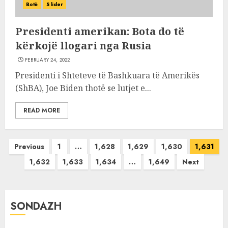
Botë
Slider
Presidenti amerikan: Bota do të
kërkojë llogari nga Rusia
FEBRUARY 24, 2022
Presidenti i Shteteve të Bashkuara të Amerikës
(ShBA), Joe Biden thotë se lutjet e...
READ MORE
Posts
Previous
1
…
1,628
1,629
1,630
1,631
pagination
1,632
1,633
1,634
…
1,649
Next
SONDAZH