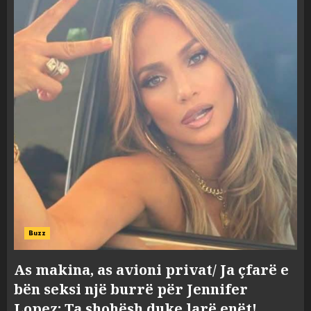
Buzz
As makina, as avioni privat/ Ja çfarë e
bën seksi një burrë për Jennifer
Lopez: Ta shohësh duke larë enët!