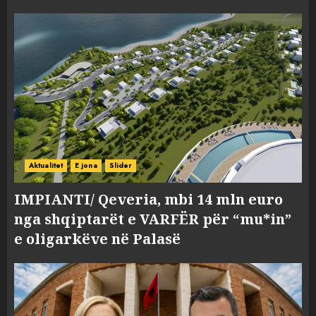
Aktualitet
E jona
Slider
IMPIANTI/ Qeveria, mbi 14 mln euro
nga shqiptarët e VARFËR për “mu*in”
e oligarkëve në Palasë