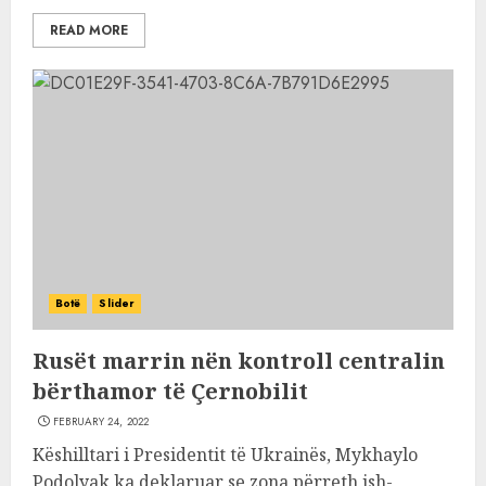
READ MORE
Botë
Slider
Rusët marrin nën kontroll centralin
bërthamor të Çernobilit
FEBRUARY 24, 2022
Këshilltari i Presidentit të Ukrainës, Mykhaylo
Podolyak ka deklaruar se zona përreth ish-