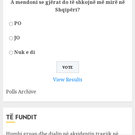
A mendoni se gjërat do të shkojnë më mirë në
Shqipëri?
PO
JO
Nuk e di
View Results
Polls Archive
TË FUNDIT
Humbi gruan dhe djalin në aksidentin tragjik në