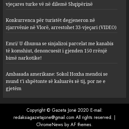
vjeçares turke vë në dilemë Shqipërinë
degjeneron në zjarrvënie në
Vlorë, arrestohet 33-vjeçari
(VIDEO)
Konkurrenca për turistët degjeneron në
3
AUGUST 7, 2026
zjarrvënie në Vlorë, arrestohet 33-vjeçari (VIDEO)
Emri/ U dhunua se sinjalizoi
Emri/ U dhunua se sinjalizoi parcelat me kanabis
parcelat me kanabis të
të komshiut, denoncuesit i gjenden 150 rrënjë
komshiut, denoncuesit i
bimë narkotike!
gjenden 150 rrënjë bimë
narkotike!
4
Ambasada amerikane: Sokol Hoxha mendoi se
AUGUST 7, 2026
mund t’i shpëtonte së kaluarës së tij, por ne e
Ambasada amerikane: Sokol
gjetëm
Hoxha mendoi se mund t’i
shpëtonte së kaluarës së tij,
por ne e gjetëm
Copyright © Gazeta Jonë 2020 E-mail:
5
AUGUST 7, 2026
redaksiagazetajone@gmail.com All rights reserved.
|
ChromeNews
by AF themes.