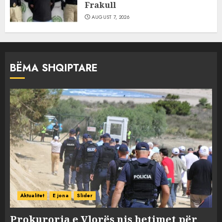
Frakull
AUGUST 7, 2026
BËMA SHQIPTARE
Aktualitet
E jona
Slider
Prokuroria e Vlorës nis hetimet për