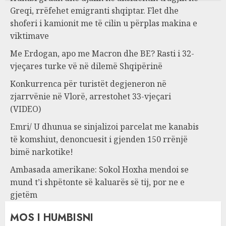
Greqi, rrëfehet emigranti shqiptar. Flet dhe
shoferi i kamionit me të cilin u përplas makina e
viktimave
Me Erdogan, apo me Macron dhe BE? Rasti i 32-
vjeçares turke vë në dilemë Shqipërinë
Konkurrenca për turistët degjeneron në
zjarrvënie në Vlorë, arrestohet 33-vjeçari
(VIDEO)
Emri/ U dhunua se sinjalizoi parcelat me kanabis
të komshiut, denoncuesit i gjenden 150 rrënjë
bimë narkotike!
Ambasada amerikane: Sokol Hoxha mendoi se
mund t’i shpëtonte së kaluarës së tij, por ne e
gjetëm
MOS I HUMBISNI