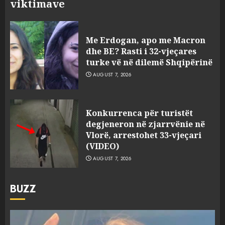
viktimave
Me Erdogan, apo me Macron
dhe BE? Rasti i 32-vjeçares
turke vë në dilemë Shqipërinë
AUGUST 7, 2026
Konkurrenca për turistët
degjeneron në zjarrvënie në
Vlorë, arrestohet 33-vjeçari
(VIDEO)
AUGUST 7, 2026
BUZZ