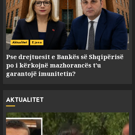
Aktualitet
E jona
Pse drejtuesit e Bankës së Shqipërisë
po i kërkojnë mazhorancës t’u
garantojë imunitetin?
AKTUALITET