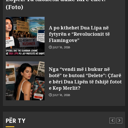
(Foto)
A po kthehet Dua Lipa në
fytyrën e “Revolucionit të
Flamingove”
JULY 16, 2026
Konkurrenca për turistët
Nga “vendi më i bukur në
degjeneron në zjarrvënie në
botë” te butoni “Delete”: Çfarë
Vlorë, arrestohet 33-vjeçari
e bëri Dua Lipën të fshijë fotot
(VIDEO)
e Kep Merlit?
3
AUGUST 7, 2026
JULY 16, 2026
Emri/ U dhunua se sinjalizoi
parcelat me kanabis të
PËR TY
komshiut, denoncuesit i
gjenden 150 rrënjë bimë