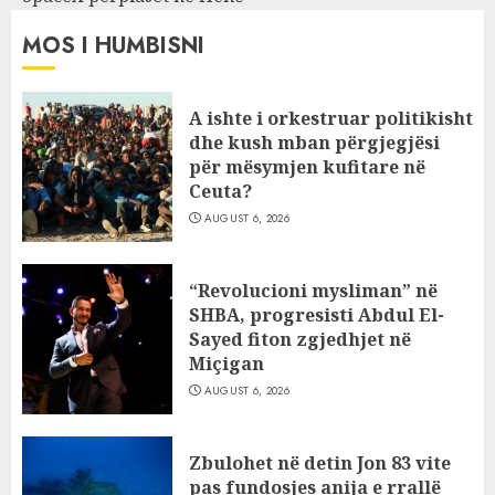
MOS I HUMBISNI
A ishte i orkestruar politikisht
dhe kush mban përgjegjësi
për mësymjen kufitare në
Ceuta?
AUGUST 6, 2026
“Revolucioni mysliman” në
SHBA, progresisti Abdul El-
Sayed fiton zgjedhjet në
Miçigan
AUGUST 6, 2026
Zbulohet në detin Jon 83 vite
pas fundosjes anija e rrallë