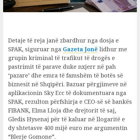
Detaje të reja janë zbardhur nga dosja e
SPAK, siguruar nga
Gazeta Jonë
lidhur me
grupin kriminal të trafikut të drogës e
pastrimit të parave duke nxjerr në pah
‘pazare’ dhe emra të famshëm të botës së
biznesit në Shqipëri. Bazuar përgjimeve në
aplikacionin Sky Ecc të dokumentuara nga
SPAK, rezulton përfshirja e CEO-së së bankës
FIBANK, Elma Lloja dhe drejtorit të saj,
Gledis Hysenaj për të kaluar në llogaritë e
dy shtetasve 400 mijë euro me argumentin
“Blerje Gomone”.