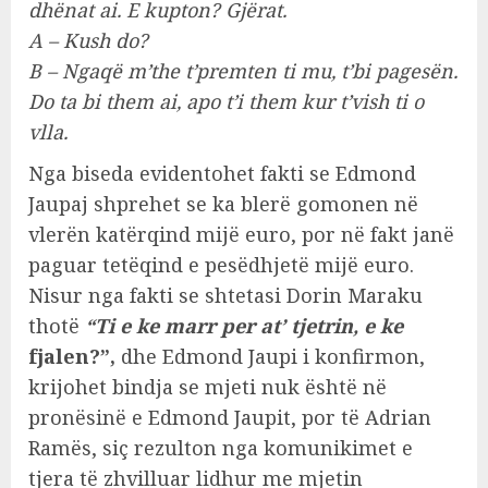
dhënat ai. E kupton? Gjërat.
A – Kush do?
B – Ngaqë m’the t’premten ti mu, t’bi pagesën.
Do ta bi them ai, apo t’i them kur t’vish ti o
vlla.
Nga biseda evidentohet fakti se Edmond
Jaupaj shprehet se ka blerë gomonen në
vlerën katërqind mijë euro, por në fakt janë
paguar tetëqind e pesëdhjetë mijë euro.
Nisur nga fakti se shtetasi Dorin Maraku
thotë
“Ti e ke marr per at’ tjetrin, e ke
fjalen?”,
dhe Edmond Jaupi i konfirmon,
krijohet bindja se mjeti nuk është në
pronësinë e Edmond Jaupit, por të Adrian
Ramës, siç rezulton nga komunikimet e
tjera të zhvilluar lidhur me mjetin