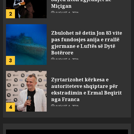
Miçigan
2
AUGUST 6, 2026
Zbulohet në detin Jon 83 vite
pas fundosjes anija e rrallë
gjermane e Luftës së Dytë
Botërore
3
AUGUST 6, 2026
Zyrtarizohet kërkesa e
autoriteteve shqiptare për
ekstradimin e Ermal Beqirit
nga Franca
4
AUGUST 6, 2026
A do të ketë rrezik për Tokën?