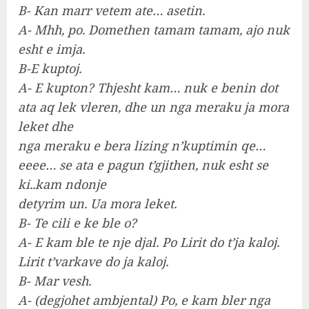
B- Kan marr vetem ate… asetin.
A- Mhh, po. Domethen tamam tamam, ajo nuk
esht e imja.
B-E kuptoj.
A- E kupton? Thjesht kam… nuk e benin dot
ata aq lek vleren, dhe un nga meraku ja mora
leket dhe
nga meraku e bera lizing n’kuptimin qe…
eeee… se ata e pagun t’gjithen, nuk esht se
ki..kam ndonje
detyrim un. Ua mora leket.
B- Te cili e ke ble о?
A- E kam ble te nje djal. Po Lirit do t’ja kaloj.
Lirit t’varkave do ja kaloj.
B- Mar vesh.
A- (degjohet ambjental) Po, e kam bler nga