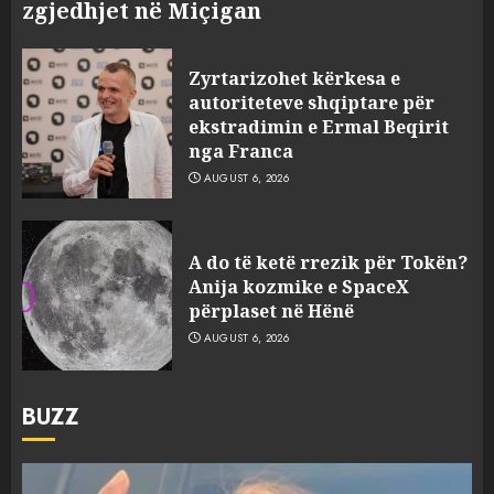
zgjedhjet në Miçigan
Zyrtarizohet kërkesa e
autoriteteve shqiptare për
ekstradimin e Ermal Beqirit
nga Franca
AUGUST 6, 2026
A do të ketë rrezik për Tokën?
Anija kozmike e SpaceX
përplaset në Hënë
AUGUST 6, 2026
BUZZ