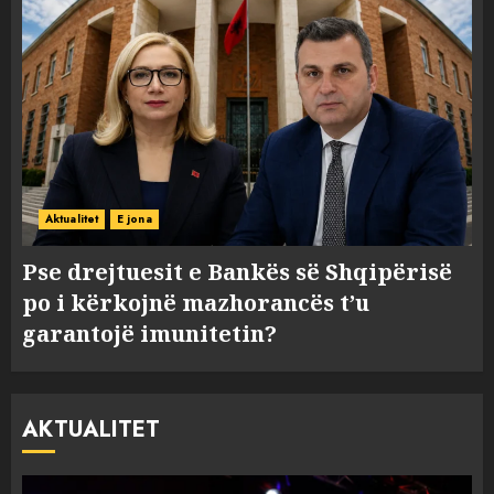
Aktualitet
E jona
Pse drejtuesit e Bankës së Shqipërisë
po i kërkojnë mazhorancës t’u
garantojë imunitetin?
AKTUALITET