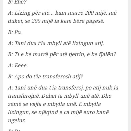
B: Ehe?
A: Lizing për atë… kam marrë 200 mijë, më
duket, se 200 mijë ia kam bërë pagesë.
B: Po.
A: Tani dua t’ia mbyll atë lizingun atij.
B: Ti e ke marrë për atë tjetrin, e ke fjalën?
A: Eeee.
B: Apo do t’ia transferosh atij?
A: Tani unë dua t’ia transferoj, po atij nuk ia
transferojnë. Duhet ta mbyll unë atë. Dhe
zëmë se vajta e mbylla unë. E mbylla
lizingun, se njëqind e ca mijë euro kanë
ngelur.