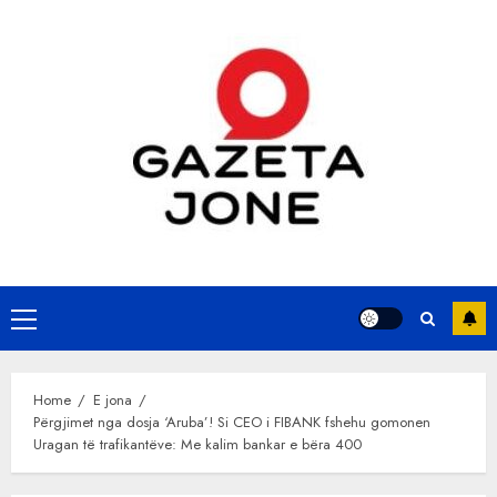
Skip
to
content
Primary
Menu
Home
E jona
Përgjimet nga dosja ‘Aruba’! Si CEO i FIBANK fshehu gomonen
Uragan të trafikantëve: Me kalim bankar e bëra 400