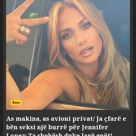
Buzz
As makina, as avioni privat/ Ja çfarë e
bën seksi një burrë për Jennifer
Lopez: Ta shohësh duke larë enët!