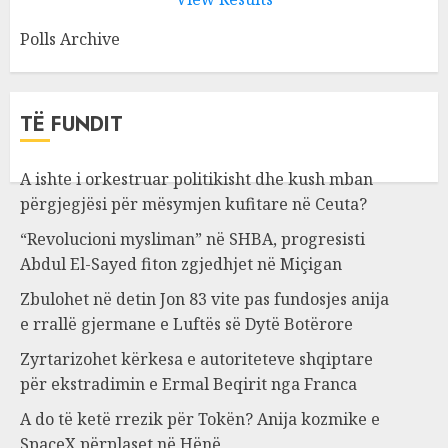
Polls Archive
TË FUNDIT
A ishte i orkestruar politikisht dhe kush mban
përgjegjësi për mësymjen kufitare në Ceuta?
“Revolucioni mysliman” në SHBA, progresisti
Abdul El-Sayed fiton zgjedhjet në Miçigan
Zbulohet në detin Jon 83 vite pas fundosjes anija
e rrallë gjermane e Luftës së Dytë Botërore
Zyrtarizohet kërkesa e autoriteteve shqiptare
për ekstradimin e Ermal Beqirit nga Franca
A do të ketë rrezik për Tokën? Anija kozmike e
SpaceX përplaset në Hënë