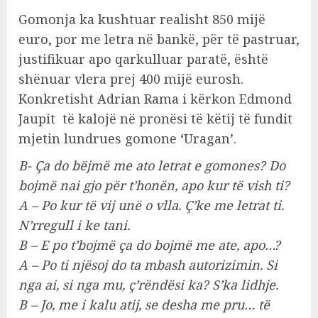
Gomonja ka kushtuar realisht 850 mijë
euro, por me letra në bankë, për të pastruar,
justifikuar apo qarkulluar paratë, është
shënuar vlera prej 400 mijë eurosh.
Konkretisht Adrian Rama i kërkon Edmond
Jaupit të kalojë në pronësi të këtij të fundit
mjetin lundrues gomone ‘Uragan’.
B- Ça do bëjmë me ato letrat e gomones? Do
bojmë nai gjo për t’honën, apo kur të vish ti?
A – Po kur të vij unë o vlla. Ç’ke me letrat ti.
N’rregull i ke tani.
B – E po t’bojmë ça do bojmë me ate, apо…?
A – Po ti njësoj do ta mbash autorizimin. Si
nga ai, si nga mu, ç’rëndësi ka? S’ka lidhje.
B – Jo, me i kalu atij, se desha me pru… të