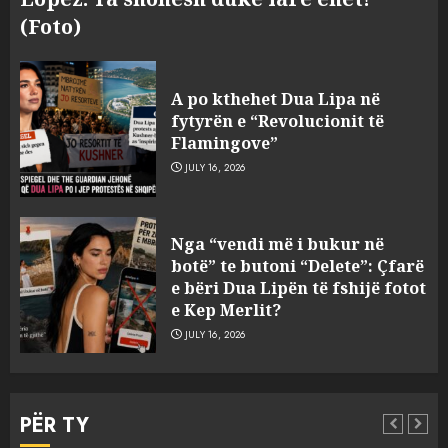
(Foto)
A po kthehet Dua Lipa në
fytyrën e “Revolucionit të
Flamingove”
JULY 16, 2026
Zbulohet në detin Jon 83 vite
Nga “vendi më i bukur në
pas fundosjes anija e rrallë
botë” te butoni “Delete”: Çfarë
gjermane e Luftës së Dytë
e bëri Dua Lipën të fshijë fotot
Botërore
e Kep Merlit?
3
AUGUST 6, 2026
JULY 16, 2026
Zyrtarizohet kërkesa e
autoriteteve shqiptare për
PËR TY
ekstradimin e Ermal Beqirit