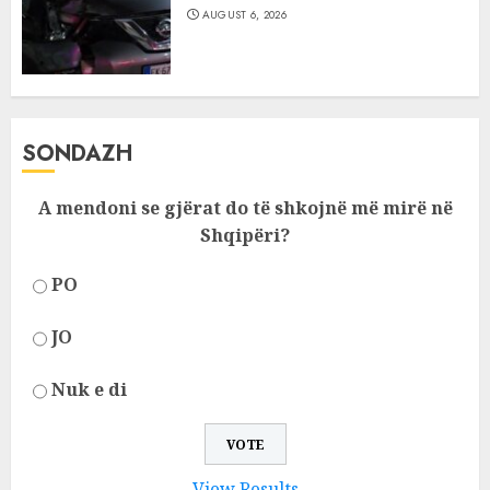
AUGUST 6, 2026
SONDAZH
A mendoni se gjërat do të shkojnë më mirë në
Shqipëri?
PO
JO
Nuk e di
View Results