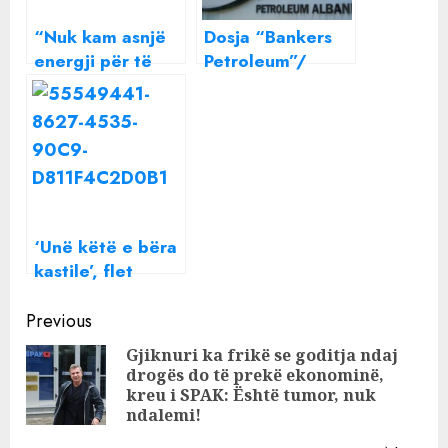
“Nuk kam asnjë
Dosja “Bankers
energji për të
Petroleum”/
urryer një shpirt”
GJKKO liron edhe
Beatrix ndan një
CEO-n e
mesazh të
kompanisë, e lë
rëndësishëm me
në arrest shtëpie
të gjithë
‘Unë këtë e bëra
kastile’, flet
trajneri i jogës që
Continue
u bë viral: E bëra
Previous
vërtet kastile
Reading
Gjiknuri ka frikë se goditja ndaj
drogës do të prekë ekonominë,
Pre
kreu i SPAK: Është tumor, nuk
pos
ndalemi!