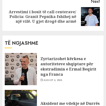
Next
Arrestimi i bosit të call centerave/
Next
Policia: Granit Pepnika fshihej në
post:
një vilë. U gjet drogë dhe armë
TË NGJASHME
Zyrtarizohet kërkesa e
autoriteteve shqiptare për
ekstradimin e Ermal Beqirit
nga Franca
AUGUST 6, 2026
Aksident me vdekje në Durrës