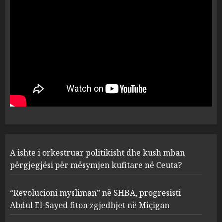
Anija kozmike e SpaceX
përplaset në Hënë
AUGUST 6, 2026
5
A ishte i orkestruar politikisht
dhe kush mban përgjegjësi
për mësymjen kufitare në
Ceuta?
1
AUGUST 6, 2026
“Revolucioni mysliman” në
A ishte i orkestruar politikisht dhe kush mban
SHBA, progresisti Abdul El-
Sayed fiton zgjedhjet në
përgjegjësi për mësymjen kufitare në Ceuta?
Miçigan
2
AUGUST 6, 2026
“Revolucioni mysliman” në SHBA, progresisti
Abdul El-Sayed fiton zgjedhjet në Miçigan
Zbulohet në detin Jon 83 vite