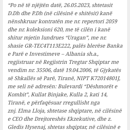
“Po në të njëjtën datë, 26.05.2023, shtetasit
D.Dh dhe P.Dh (në cilësinë e shitësit) kanë
nënshkruar kontratën me nr. repertori 2059
dhe nr. koleksioni 620, me të cilën i kanë
shitur mjetin lundrues “Uragan”, me nr.
shasie GR-TEC4T113E222, palës blerëse Banka
e Parë e Investimeve – Albania sh.a.,
regjistruar në Regjistrin Tregtar Shqiptar me
vendim nr. 35506, datë 19.04.2006, të Gjykatës
së Shkallës së Parë, Tiranë, NIPT K72014801J,
me seli në adresën: Bulevardi “Dëshmorët e
Kombit”, Kullat Binjake, Kulla 2, kati 14,
Tiranë, e përfaqësuar rregullisht nga
znj. Elma Lloja, shtetase shqiptare, në cilësinë
e CEO dhe Drejtoreshës Ekzekutive, dhe z.
Gledis Hysenaj, shtetas shqiptar, në cilësinë e