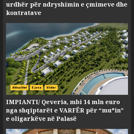
urdhër për ndryshimin e çmimeve dhe
kontratave
Aktualitet
E jona
Slider
IMPIANTI/ Qeveria, mbi 14 mln euro
nga shqiptarët e VARFËR për “mu*in”
e oligarkëve në Palasë