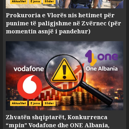
Aktualitet
E jona
Slider
Prokuroria e Vlorës nis hetimet për
punime të paligjshme në Zvërnec (për
momentin asnjë i pandehur)
Aktualitet
E jona
Slider
Zhvatën shqiptarët, Konkurrenca
“mpin” Vodafone dhe ONE Albania,