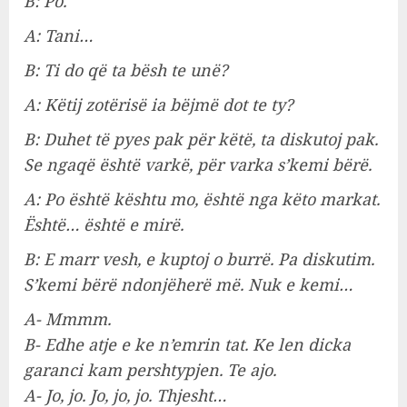
B: Po.
A: Tani…
B: Ti do që ta bësh te unë?
A: Këtij zotërisë ia bëjmë dot te ty?
B: Duhet të pyes pak për këtë, ta diskutoj pak.
Se ngaqë është varkë, për varka s’kemi bërë.
A: Po është kështu mo, është nga këto markat.
Është… është e mirë.
B: E marr vesh, e kuptoj o burrë. Pa diskutim.
S’kemi bërë ndonjëherë më. Nuk e kemi…
A- Mmmm.
B- Edhe atje e ke n’emrin tat. Ke len dicka
garanci kam pershtypjen. Te ajo.
A- Jo, jo. Jo, jo, jo. Thjesht…