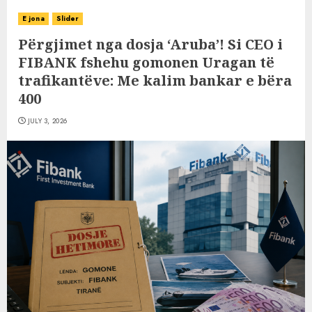
E jona
Slider
Përgjimet nga dosja ‘Aruba’! Si CEO i
FIBANK fshehu gomonen Uragan të
trafikantëve: Me kalim bankar e bëra
400
JULY 3, 2026