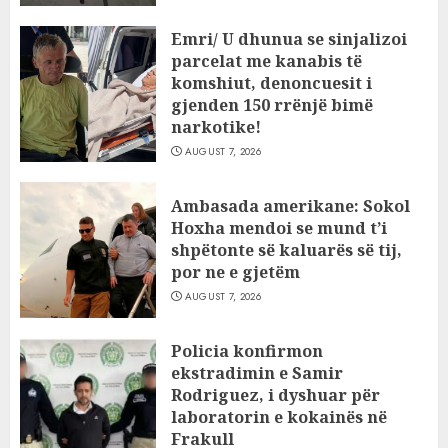
Emri/ U dhunua se sinjalizoi
parcelat me kanabis të
komshiut, denoncuesit i
gjenden 150 rrënjë bimë
narkotike!
AUGUST 7, 2026
Ambasada amerikane: Sokol
Hoxha mendoi se mund t’i
shpëtonte së kaluarës së tij,
por ne e gjetëm
AUGUST 7, 2026
Policia konfirmon
ekstradimin e Samir
Rodriguez, i dyshuar për
laboratorin e kokainës në
Frakull