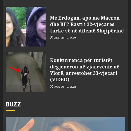
Me Erdogan, apo me Macron
dhe BE? Rasti i 32-vjeçares
turke vë në dilemë Shqipërinë
AUGUST 7, 2026
Konkurrenca për turistët
degjeneron në zjarrvënie në
Vlorë, arrestohet 33-vjeçari
(VIDEO)
AUGUST 7, 2026
BUZZ