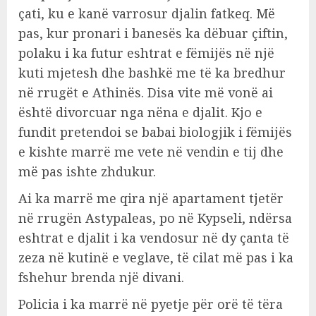
çati, ku e kanë varrosur djalin fatkeq. Më
pas, kur pronari i banesës ka dëbuar çiftin,
polaku i ka futur eshtrat e fëmijës në një
kuti mjetesh dhe bashkë me të ka bredhur
në rrugët e Athinës. Disa vite më vonë ai
është divorcuar nga nëna e djalit. Kjo e
fundit pretendoi se babai biologjik i fëmijës
e kishte marrë me vete në vendin e tij dhe
më pas ishte zhdukur.
Ai ka marrë me qira një apartament tjetër
në rrugën Astypaleas, po në Kypseli, ndërsa
eshtrat e djalit i ka vendosur në dy çanta të
zeza në kutinë e veglave, të cilat më pas i ka
fshehur brenda një divani.
Policia i ka marrë në pyetje për orë të tëra