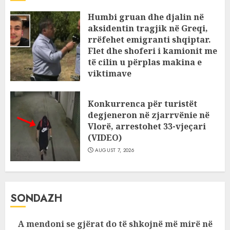
Humbi gruan dhe djalin në
aksidentin tragjik në Greqi,
rrëfehet emigranti shqiptar.
Flet dhe shoferi i kamionit me
të cilin u përplas makina e
viktimave
AUGUST 7, 2026
Konkurrenca për turistët
degjeneron në zjarrvënie në
Vlorë, arrestohet 33-vjeçari
(VIDEO)
AUGUST 7, 2026
SONDAZH
A mendoni se gjërat do të shkojnë më mirë në