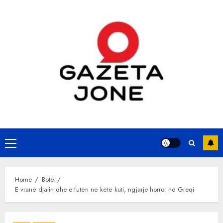
Skip
to
content
Primary
Menu
Home
Botë
E vranë djalin dhe e futën në këtë kuti, ngjarje horror në Greqi