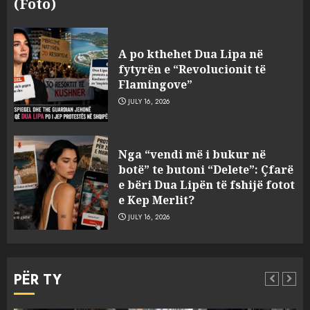
(Foto)
A po kthehet Dua Lipa në
fytyrën e “Revolucionit të
Flamingove”
JULY 16, 2026
Konkurrenca për turistët
Nga “vendi më i bukur në
degjeneron në zjarrvënie në
botë” te butoni “Delete”: Çfarë
Vlorë, arrestohet 33-vjeçari
e bëri Dua Lipën të fshijë fotot
(VIDEO)
e Kep Merlit?
3
AUGUST 7, 2026
JULY 16, 2026
Emri/ U dhunua se sinjalizoi
parcelat me kanabis të
PËR TY
komshiut, denoncuesit i
gjenden 150 rrënjë bimë