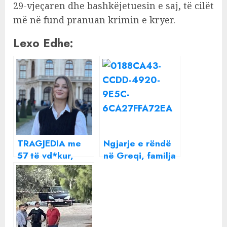
29-vjeçaren dhe bashkëjetuesin e saj, të cilët
më në fund pranuan krimin e kryer.
Lexo Edhe:
TRAGJEDIA me
Ngjarje e rëndë
57 të vd*kur,
në Greqi, familja
nëna e shqiptares
shqiptare prej 4
që vdiq në Greqi:
anëtarësh
Na i dogjën
gjendet e vrarë
fëmijët e na
në banesë
dhanë kuti me hi!