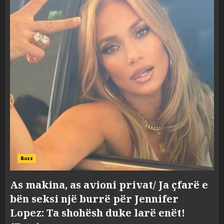
Buzz
As makina, as avioni privat/ Ja çfarë e
bën seksi një burrë për Jennifer
Lopez: Ta shohësh duke larë enët!