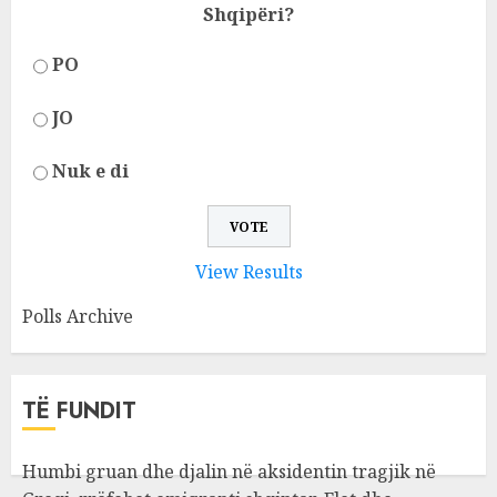
Shqipëri?
PO
JO
Nuk e di
View Results
Polls Archive
TË FUNDIT
Humbi gruan dhe djalin në aksidentin tragjik në