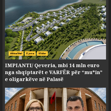
Aktualitet
E jona
Slider
IMPIANTI/ Qeveria, mbi 14 mln euro
nga shqiptarët e VARFËR për “mu*in”
e oligarkëve në Palasë