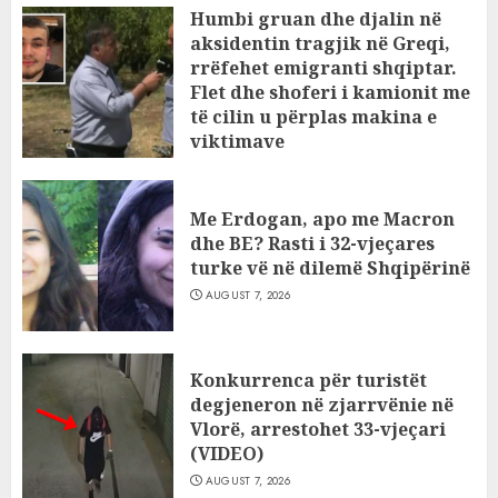
Humbi gruan dhe djalin në
aksidentin tragjik në Greqi,
rrëfehet emigranti shqiptar.
Flet dhe shoferi i kamionit me
të cilin u përplas makina e
viktimave
AUGUST 7, 2026
Me Erdogan, apo me Macron
dhe BE? Rasti i 32-vjeçares
turke vë në dilemë Shqipërinë
AUGUST 7, 2026
Konkurrenca për turistët
degjeneron në zjarrvënie në
Vlorë, arrestohet 33-vjeçari
(VIDEO)
AUGUST 7, 2026