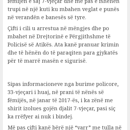
fëmijën e saj 7-vjeçar dhe më pas e fshehën
trupi në një kuti ku mbahen veglat e punës
në verandën e banesës së tyre.
Çifti i cili u arrestua në mëngjes dhe po
mbahet në Drejtorinë e Përgjithshme të
Policisë së Atikës. Ata kanë pranuar krimin
dhe të hënën do të paraqiten para gjykatës
për të marrë masën e sigurisë.
Sipas informacioneve nga burime policore,
33-vjeçari i huaj, në prani të nënës së
fëmijës, në janar të 2017-ës, i ka zënë me
shirit izolues gojën djalit 7-vjeçar, pasi siç
ka rrëfyer ai nuk i bindej.
Më pas çifti kanë bërë një “varr” me tulla në