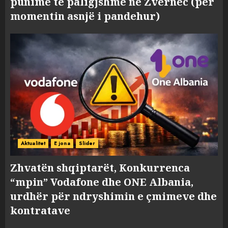
punime të paligjshme në Zvërnec (për
momentin asnjë i pandehur)
Aktualitet
E jona
Slider
Zhvatën shqiptarët, Konkurrenca
“mpin” Vodafone dhe ONE Albania,
urdhër për ndryshimin e çmimeve dhe
kontratave