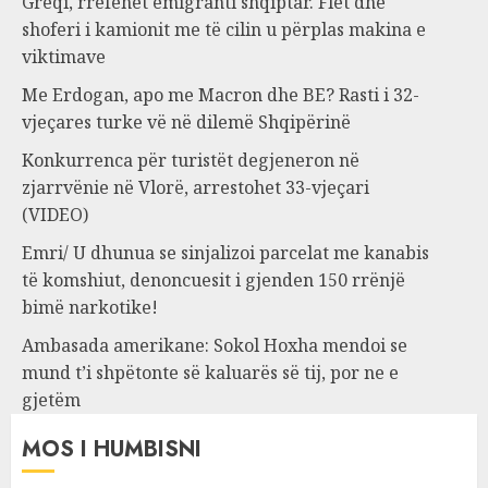
Greqi, rrëfehet emigranti shqiptar. Flet dhe
shoferi i kamionit me të cilin u përplas makina e
viktimave
Me Erdogan, apo me Macron dhe BE? Rasti i 32-
vjeçares turke vë në dilemë Shqipërinë
Konkurrenca për turistët degjeneron në
zjarrvënie në Vlorë, arrestohet 33-vjeçari
(VIDEO)
Emri/ U dhunua se sinjalizoi parcelat me kanabis
të komshiut, denoncuesit i gjenden 150 rrënjë
bimë narkotike!
Ambasada amerikane: Sokol Hoxha mendoi se
mund t’i shpëtonte së kaluarës së tij, por ne e
gjetëm
MOS I HUMBISNI