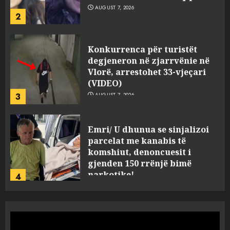
AUGUST 7, 2026
2
Konkurrenca për turistët
degjeneron në zjarrvënie në
Vlorë, arrestohet 33-vjeçari
(VIDEO)
3
AUGUST 7, 2026
Emri/ U dhunua se sinjalizoi
parcelat me kanabis të
komshiut, denoncuesit i
gjenden 150 rrënjë bimë
narkotike!
4
AUGUST 7, 2026
Ambasada amerikane: Sokol
Hoxha mendoi se mund t’i
shpëtonte së kaluarës së tij,