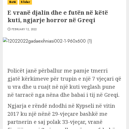
Botë
Slider
E vranë djalin dhe e futën në këtë
kuti, ngjarje horror në Greqi
FEBRUARY 12, 2022
Policët janë përballur me pamje tmerri
gjatë kërkimeve për trupin e një 7 vjeçari që
u vra dhe u ruajt në një kuti veglash pune
në tarracë nga nëna dhe babai i tij në Greqi.
Ngjarja e rëndë ndodhi në Kypseli në vitin
2017 ku një nënë 29-vjeçare bashkë me
partnerin e saj polak 33-vjeçar, vranë