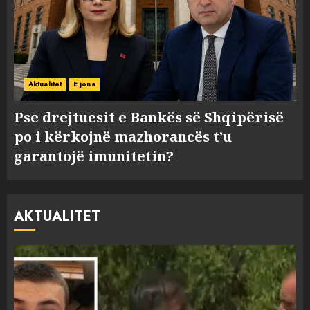
Aktualitet
E jona
Pse drejtuesit e Bankës së Shqipërisë
po i kërkojnë mazhorancës t’u
garantojë imunitetin?
AKTUALITET