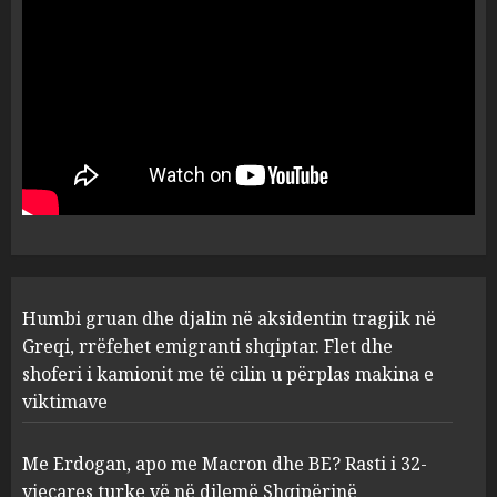
por ne e gjetëm
5
AUGUST 7, 2026
Humbi gruan dhe djalin në
aksidentin tragjik në Greqi,
rrëfehet emigranti shqiptar.
Flet dhe shoferi i kamionit me
të cilin u përplas makina e
1
viktimave
AUGUST 7, 2026
Me Erdogan, apo me Macron
Humbi gruan dhe djalin në aksidentin tragjik në
dhe BE? Rasti i 32-vjeçares
Greqi, rrëfehet emigranti shqiptar. Flet dhe
turke vë në dilemë Shqipërinë
shoferi i kamionit me të cilin u përplas makina e
AUGUST 7, 2026
2
viktimave
Me Erdogan, apo me Macron dhe BE? Rasti i 32-
Konkurrenca për turistët
vjeçares turke vë në dilemë Shqipërinë
degjeneron në zjarrvënie në