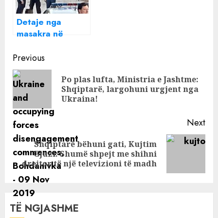
Detaje nga
masakra në
Greqi, si u vranë
Continue
6 shqiptarët
Previous
Reading
Po plas lufta, Ministria e Jashtme:
Pre
Shqiptarë, largohuni urgjent nga
pos
Ukraina!
Next
Shqiptarë bëhuni gati, Kujtim
Next
Gjuzi: Shumë shpejt me shihni
post:
drejtor të një televizioni të madh
TË NGJASHME