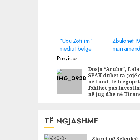
“Uou Zoti im”,
Zbulohet 
mediat belge
marramend
“ÇMENDEN” nga
Assad: 200
Continue
Previous
pasuria
ar, 75 apa
Reading
Dosja “Aruba”, Lala
marramendëse e
e jahte luk
SPAK duhet ta çojë 
GRUAS së Eldi
në fund, të tregojë
Dizdarit, roli i
fshihet pas investi
në jug dhe në Tiran
Ermir Cinco
Ndreaj
TË NGJASHME
Zjarri në Selenicë