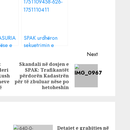
PASURIA
SPAK urdhëron
ëse e
sekuetrimin e
 tonë
pasurive me vlerë
Next
rtamente
dhjetëra milionë
:
Skandali në dosjen e
soze!
euro në Durrës
deri
SPAK: Trafikantët
Previous
Next
 kush
përdorën Kadastrën
post:
post:
meve
për të zbuluar nëse po
ë
hetoheshin
Detajet e grabitjes në