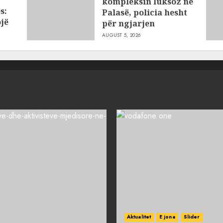
r
kompleksin luksoz në
s:
Palasë, policia hesht
jë
për ngjarjen
AUGUST 5, 2026
Aktualitet
E jona
Slider