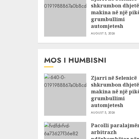
shkrumbon dhjetë
makina në një pik
grumbullimi
automjetesh
AUGUST 5, 2026
MOS I HUMBISNI
Zjarri në Selenicë
shkrumbon dhjetë
makina në një pik
grumbullimi
automjetesh
AUGUST 5, 2026
Pacolli paralajmë
arbitrazh