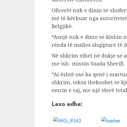
Oficerët nuk e dinin se shofer
më të kërkuar nga autoritetet 
Belgjikë.
“Asnjë nuk e dinte se kishin n
rënda të mafies shqiptare të d
Në shkrim vihet në dukje se a
me ish- missin Suada Sherifi.
“Ai është ose ka qenë i martua
shkrim, teksa theksohet se kj
emrin e saj, me një vlerë total
Lexo edhe: