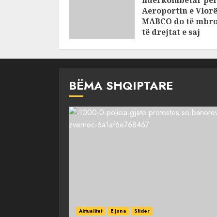
ndërkombëtar pë
Aeroportin e Vlorë
MABCO do të mbro
të drejtat e saj
AUGUST 5, 2026
BËMA SHQIPTARE
Aktualitet
E jona
Slider