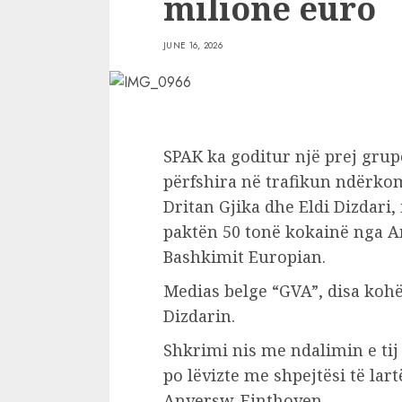
milionë euro
JUNE 16, 2026
SPAK ka goditur një prej gru
përfshira në trafikun ndërkom
Dritan Gjika dhe Eldi Dizdari, 
paktën 50 tonë kokainë nga A
Bashkimit Europian.
Medias belge “GVA”, disa koh
Dizdarin.
Shkrimi nis me ndalimin e tij 
po lëvizte me shpejtësi të la
Anversw-Einthoven.