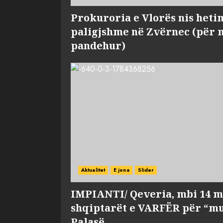
Prokuroria e Vlorës nis heti
paligjshme në Zvërnec (për 
pandehur)
Aktualitet
E jona
Slider
IMPIANTI/ Qeveria, mbi 14 m
shqiptarët e VARFËR për “mu
Palasë