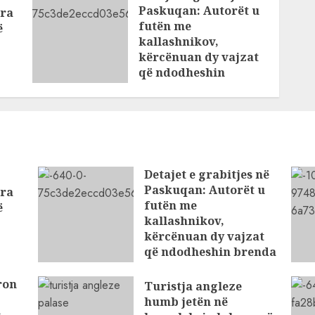
Paskuqan: Autorët u
ra
futën me
ë
kallashnikov,
kërcënuan dy vajzat
që ndodheshin
brenda argjendarisë
AUGUST 5, 2026
Detajet e grabitjes në
Paskuqan: Autorët u
ra
futën me
ë
kallashnikov,
kërcënuan dy vajzat
që ndodheshin brenda
argjendarisë
ron
Turistja angleze
AUGUST 5, 2026
humb jetën në