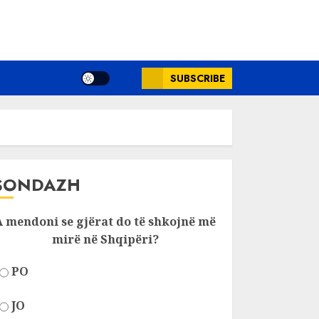
SUBSCRIBE
SONDAZH
A mendoni se gjërat do të shkojnë më
mirë në Shqipëri?
PO
JO