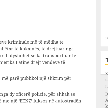
P
peve kriminale më të mëdha të
bëtar të kokainës, të drejtuar nga
i cili dyshohet se ka transportuar të
merika Latine drejt vendeve të
Z
ë më parë publikoi një shkrim për
d
g
nga dy oficerë policie, për shkak se
D
A
rtë me një ‘BENZ’ luksoz në autostradën
k