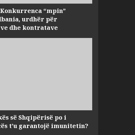
, Konkurrenca “mpin”
bania, urdhër për
ve dhe kontratave
kës së Shqipërisë po i
s t’u garantojë imunitetin?