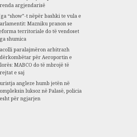
renda argjendarisë
ga “show”-t nëpër bashki te vula e
arlamentit: Mazniku pranon se
eforma territoriale do të vendoset
ga shumica
acolli paralajmëron arbitrazh
dërkombëtar për Aeroportin e
lorës: MABCO do të mbrojë të
rejtat e saj
uristja angleze humb jetën në
ompleksin luksoz në Palasë, policia
esht për ngjarjen