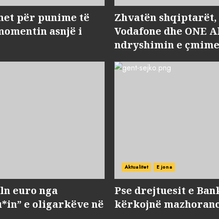
met për punime të
Zhvatën shqiptarët
momentin asnjë i
Vodafone dhe ONE Al
ndryshimin e çmime
Aktualitet
E jona
ln euro nga
Pse drejtuesit e Ban
*in” e oligarkëve në
kërkojnë mazhorancë