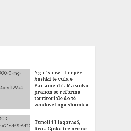
Nga “show”-t nëpër
bashki te vula e
Parlamentit: Mazniku
pranon se reforma
territoriale do të
vendoset nga shumica
AUGUST 5, 2026
Tuneli i Llogarasë,
Rrok Gjoka tre orë në