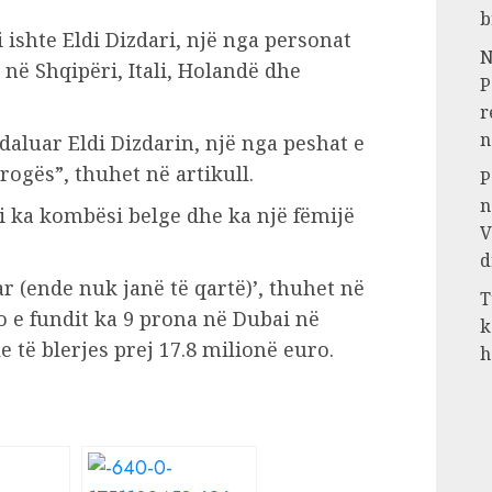
b
i ishte Eldi Dizdari, një nga personat
N
në Shqipëri, Itali, Holandë dhe
P
r
n
daluar Eldi Dizdarin, një nga peshat e
rogës”, thuhet në artikull.
P
n
i ka kombësi belge dhe ka një fëmijë
V
d
r (ende nuk janë të qartë)’, thuhet në
T
o e fundit ka 9 prona në Dubai në
k
e të blerjes prej 17.8 milionë euro.
h