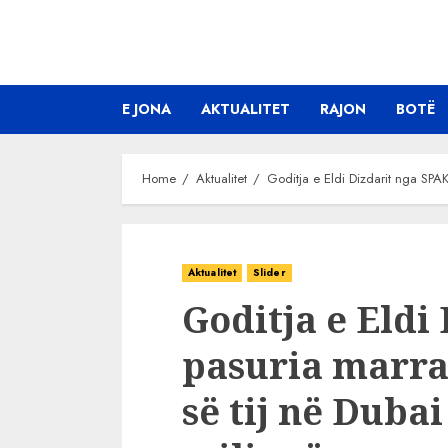
Skip
to
content
E JONA
AKTUALITET
RAJON
BOTË
Home
Aktualitet
Goditja e Eldi Dizdarit nga SPA
Aktualitet
Slider
Goditja e Eldi
pasuria marr
së tij në Dubai