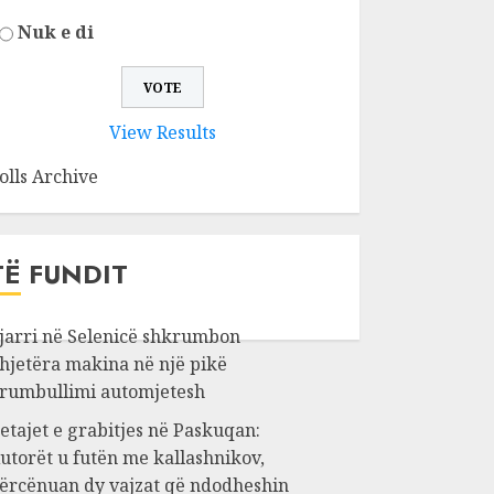
Nuk e di
View Results
olls Archive
TË FUNDIT
jarri në Selenicë shkrumbon
hjetëra makina në një pikë
rumbullimi automjetesh
etajet e grabitjes në Paskuqan:
utorët u futën me kallashnikov,
ërcënuan dy vajzat që ndodheshin