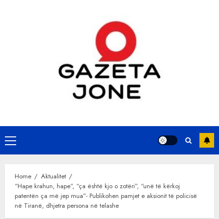
Skip
to
content
Primary
Menu
Home
Aktualitet
“Hape krahun, hape”, “ça është kjo o zotëri”, “unë të kërkoj
patentën ça më jep mua”- Publikohen pamjet e aksionit të policisë
në Tiranë, dhjetra persona në telashe