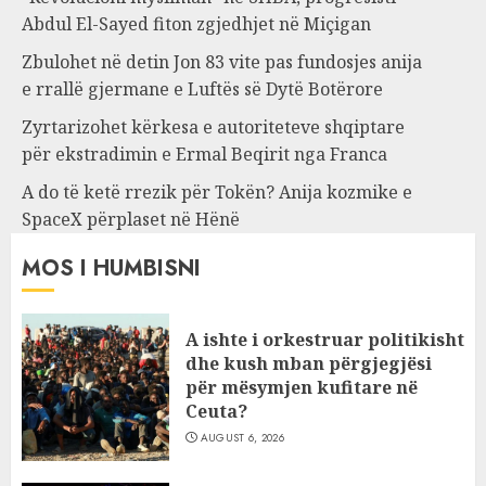
Abdul El-Sayed fiton zgjedhjet në Miçigan
Zbulohet në detin Jon 83 vite pas fundosjes anija
e rrallë gjermane e Luftës së Dytë Botërore
Zyrtarizohet kërkesa e autoriteteve shqiptare
për ekstradimin e Ermal Beqirit nga Franca
A do të ketë rrezik për Tokën? Anija kozmike e
SpaceX përplaset në Hënë
MOS I HUMBISNI
A ishte i orkestruar politikisht
dhe kush mban përgjegjësi
për mësymjen kufitare në
Ceuta?
AUGUST 6, 2026