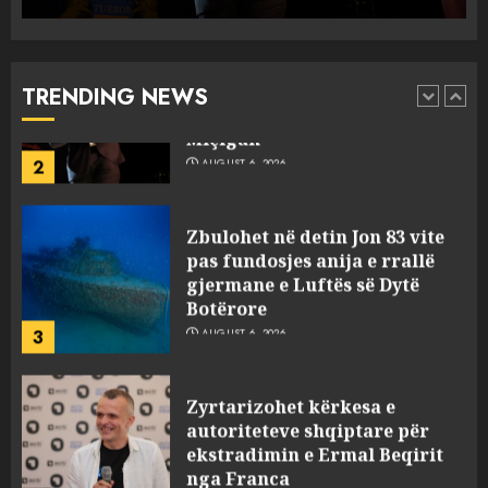
“Revolucioni mysliman” në
SHBA, progresisti Abdul El-
Sayed fiton zgjedhjet në
Miçigan
TRENDING NEWS
2
AUGUST 6, 2026
Zbulohet në detin Jon 83 vite
pas fundosjes anija e rrallë
gjermane e Luftës së Dytë
Botërore
3
AUGUST 6, 2026
Zyrtarizohet kërkesa e
autoriteteve shqiptare për
ekstradimin e Ermal Beqirit
nga Franca
4
AUGUST 6, 2026