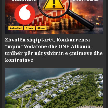
Aktualitet
E jona
Slider
Zhvatën shqiptarët, Konkurrenca
“mpin” Vodafone dhe ONE Albania,
urdhër për ndryshimin e çmimeve dhe
kontratave