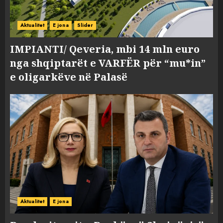
Aktualitet
E jona
Slider
IMPIANTI/ Qeveria, mbi 14 mln euro
nga shqiptarët e VARFËR për “mu*in”
e oligarkëve në Palasë
Aktualitet
E jona