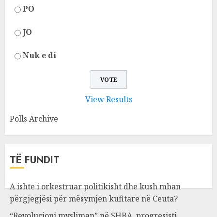
PO
JO
Nuk e di
View Results
Polls Archive
TË FUNDIT
A ishte i orkestruar politikisht dhe kush mban
përgjegjësi për mësymjen kufitare në Ceuta?
“Revolucioni mysliman” në SHBA, progresisti