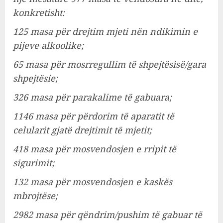
konkretisht:
125 masa për drejtim mjeti nën ndikimin e
pijeve alkoolike;
65 masa për mosrregullim të shpejtësisë/gara
shpejtësie;
326 masa për parakalime të gabuara;
1146 masa për përdorim të aparatit të
celularit gjatë drejtimit të mjetit;
418 masa për mosvendosjen e rripit të
sigurimit;
132 masa për mosvendosjen e kaskës
mbrojtëse;
2982 masa për qëndrim/pushim të gabuar të