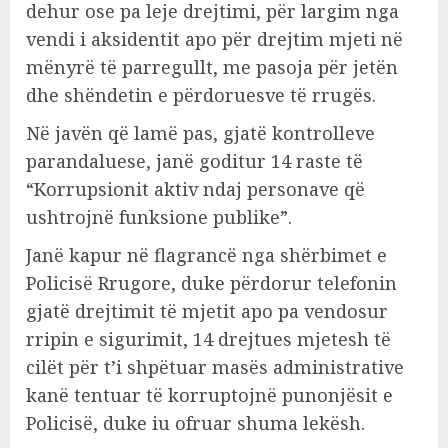
dehur ose pa leje drejtimi, për largim nga
vendi i aksidentit apo për drejtim mjeti në
mënyrë të parregullt, me pasoja për jetën
dhe shëndetin e përdoruesve të rrugës.
Në javën që lamë pas, gjatë kontrolleve
parandaluese, janë goditur 14 raste të
“Korrupsionit aktiv ndaj personave që
ushtrojnë funksione publike”.
Janë kapur në flagrancë nga shërbimet e
Policisë Rrugore, duke përdorur telefonin
gjatë drejtimit të mjetit apo pa vendosur
rripin e sigurimit, 14 drejtues mjetesh të
cilët për t’i shpëtuar masës administrative
kanë tentuar të korruptojnë punonjësit e
Policisë, duke iu ofruar shuma lekësh.