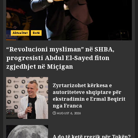
Aktualitet
Botë
“Revolucioni mysliman” në SHBA,
progresisti Abdul El-Sayed fiton
zgjedhjet në Miçigan
Zyrtarizohet kërkesa e
autoriteteve shqiptare për
ekstradimin e Ermal Beqirit
nga Franca
AUGUST 6, 2026
A do të ketë rrezik për Tokën?