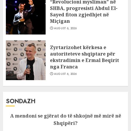
“Revolucioni mysliman” në
SHBA, progresisti Abdul El-
Sayed fiton zgjedhjet në
Miçigan
AUGUST 6, 2026
Zyrtarizohet kërkesa e
autoriteteve shqiptare për
ekstradimin e Ermal Beqirit
nga Franca
AUGUST 6, 2026
SONDAZH
A mendoni se gjërat do të shkojnë më mirë në
Shqipëri?