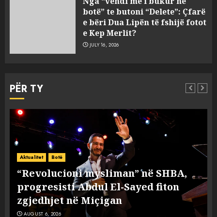
Nga “vendi më i bukur në
autoriteteve shqiptare për
botë” te butoni “Delete”: Çfarë
ekstradimin e Ermal Beqirit
e bëri Dua Lipën të fshijë fotot
nga Franca
e Kep Merlit?
4
AUGUST 6, 2026
JULY 16, 2026
A do të ketë rrezik për Tokën?
Anija kozmike e SpaceX
PËR TY
përplaset në Hënë
AUGUST 6, 2026
5
A ishte i orkestruar politikisht
dhe kush mban përgjegjësi
Aktualitet
Botë
për mësymjen kufitare në
“Revolucioni mysliman” në SHBA,
Ceuta?
progresisti Abdul El-Sayed fiton
1
AUGUST 6, 2026
zgjedhjet në Miçigan
AUGUST 6, 2026