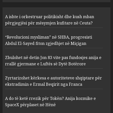
Zbulohet në detin Jon 83 vite
A ishte i orkestruar politikisht dhe kush mban
pas fundosjes anija e rrallë
gjermane e Luftës së Dytë
përgjegjësi për mësymjen kufitare në Ceuta?
Botërore
3
AUGUST 6, 2026
“Revolucioni mysliman” në SHBA, progresisti
Abdul El-Sayed fiton zgjedhjet në Miçigan
Zyrtarizohet kërkesa e
autoriteteve shqiptare për
Zbulohet në detin Jon 83 vite pas fundosjes anija e
ekstradimin e Ermal Beqirit
rrallë gjermane e Luftës së Dytë Botërore
nga Franca
4
AUGUST 6, 2026
Zyrtarizohet kërkesa e autoriteteve shqiptare për
ekstradimin e Ermal Beqirit nga Franca
A do të ketë rrezik për Tokën?
Anija kozmike e SpaceX
A do të ketë rrezik për Tokën? Anija kozmike e
përplaset në Hënë
SpaceX përplaset në Hënë
AUGUST 6, 2026