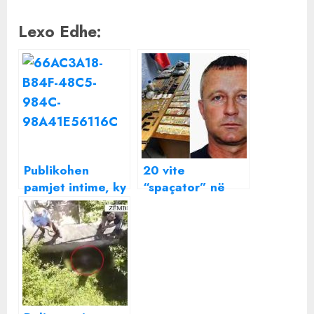
Lexo Edhe:
Publikohen
20 vite
pamjet intime, ky
“spaçator” në
është dhëndri i
Tiranë, PAMJET
Monika Lubonjës,
kur 46 vjeçari i
drejton një
tregon policisë
kompani të
ku fshihte
fuqishme në vend
drogën!