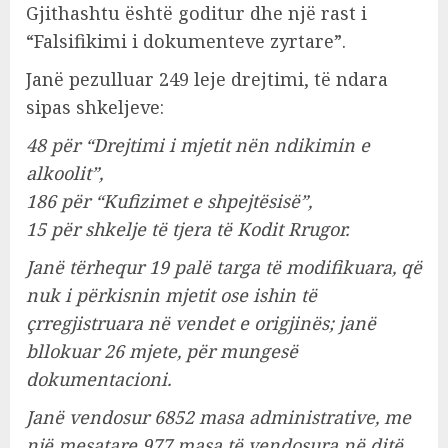
Gjithashtu është goditur dhe një rast i
“Falsifikimi i dokumenteve zyrtare”.
Janë pezulluar 249 leje drejtimi, të ndara
sipas shkeljeve:
48 për “Drejtimi i mjetit nën ndikimin e
alkoolit”,
186 për “Kufizimet e shpejtësisë”,
15 për shkelje të tjera të Kodit Rrugor.
Janë tërhequr 19 palë targa të modifikuara, që
nuk i përkisnin mjetit ose ishin të
çrregjistruara në vendet e origjinës; janë
bllokuar 26 mjete, për mungesë
dokumentacioni.
Janë vendosur 6852 masa administrative, me
një mesatare 977 masa të vendosura në ditë,