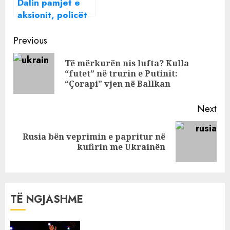
Dalin pamjet e
aksionit, policët
me armë dhe pa
Continue
jelek anti-plumb
Previous
shkojnë drejt
Reading
Të mërkurën nis lufta? Kulla
Gjergj Mullallit
Pre
“futet” në trurin e Putinit:
pos
“Çorapi” vjen në Ballkan
Next
Rusia bën veprimin e papritur në
Next
kufirin me Ukrainën
post:
TË NGJASHME