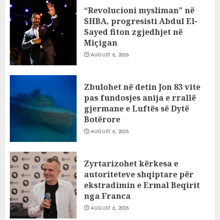
“Revolucioni mysliman” në
SHBA, progresisti Abdul El-
Sayed fiton zgjedhjet në
Miçigan
AUGUST 6, 2026
Zbulohet në detin Jon 83 vite
pas fundosjes anija e rrallë
gjermane e Luftës së Dytë
Botërore
AUGUST 6, 2026
Zyrtarizohet kërkesa e
autoriteteve shqiptare për
ekstradimin e Ermal Beqirit
nga Franca
AUGUST 6, 2026