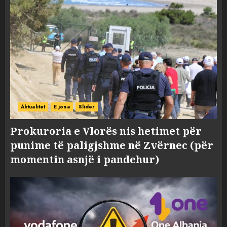
Aktualitet
E jona
Slider
Prokuroria e Vlorës nis hetimet për
punime të paligjshme në Zvërnec (për
momentin asnjë i pandehur)