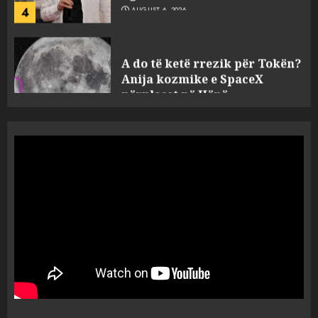
A do të ketë rrezik për Tokën?
Anija kozmike e SpaceX
përplaset në Hënë
AUGUST 6, 2026
5
A ishte i orkestruar politikisht
dhe kush mban përgjegjësi
për mësymjen kufitare në
Ceuta?
1
AUGUST 6, 2026
“Revolucioni mysliman” në
SHBA, progresisti Abdul El-
Sayed fiton zgjedhjet në
Miçigan
2
AUGUST 6, 2026