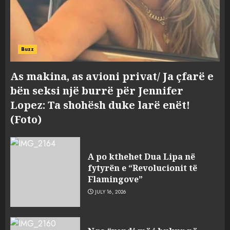
Buzz
As makina, as avioni privat/ Ja çfarë e
bën seksi një burrë për Jennifer
Lopez: Ta shohësh duke larë enët!
(Foto)
Zbulohet në detin Jon 83 vite
pas fundosjes anija e rrallë
A po kthehet Dua Lipa në
gjermane e Luftës së Dytë
fytyrën e “Revolucionit të
Botërore
Flamingove”
3
AUGUST 6, 2026
JULY 16, 2026
Zyrtarizohet kërkesa e