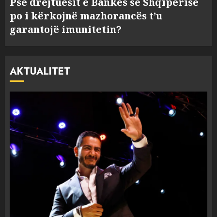
Pse drejtuesit e Bankës së Shqipërisë
po i kërkojnë mazhorancës t’u
garantojë imunitetin?
AKTUALITET