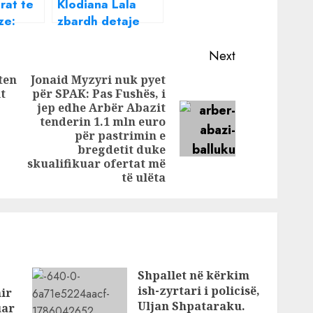
rat te
Klodiana Lala
ze:
zbardh detaje
estron
nga hetimet e
SPAK për pronat
Next
 të
në Zvernec: “Në
ten
Jonaid Myzyri nuk pyet
e
qendër të
t
për SPAK: Pas Fushës, i
Previous
es tyre
skemës së
jep edhe Arbër Abazit
të e
dyshuar është
post:
tenderin 1.1 mln euro
Next
për pastrimin e
Artur Shehu”
post:
bregdetit duke
skualifikuar ofertat më
të ulëta
Shpallet në kërkim
ish-zyrtari i policisë,
ir
Uljan Shpataraku.
uar