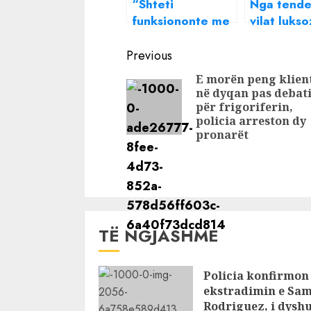
“Shteti
Nga tende
funksiononte me
vilat lukso
mesazhe”/
SPAK seku
Continue
Gazetari:
pasuritë
Previous
Hetimet për
milionëshe
Reading
E morën peng klien
Ballukun kanë
Agasit dh
në dyqan pas debati
zbuluar vetëm
Beqirit. M
për frigoriferin,
“majën e
dhe pasuri
policia arreston dy
pronarët
ajsbergut”
Karçanaj
TË NGJASHME
Policia konfirmon
ekstradimin e Sam
Rodriguez, i dysh