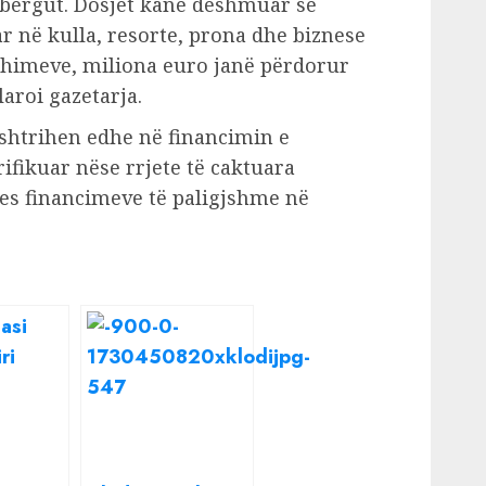
bergut. Dosjet kanë dëshmuar se
ar në kulla, resorte, prona dhe biznese
shimeve, miliona euro janë përdorur
laroi gazetarja.
 shtrihen edhe në financimin e
ifikuar nëse rrjete të caktuara
s financimeve të paligjshme në