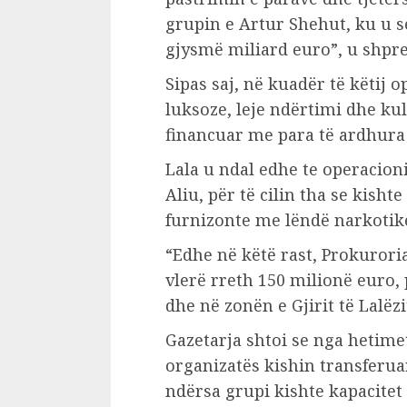
grupin e Artur Shehut, ku u 
gjysmë miliard euro”, u shpre
Sipas saj, në kuadër të këtij o
luksoze, leje ndërtimi dhe kull
financuar me para të ardhura 
Lala u ndal edhe te operacion
Aliu, për të cilin tha se kish
furnizonte me lëndë narkotike
“Edhe në këtë rast, Prokuror
vlerë rreth 150 milionë euro,
dhe në zonën e Gjirit të Lalëzi
Gazetarja shtoi se nga hetime
organizatës kishin transferua
ndërsa grupi kishte kapacitet