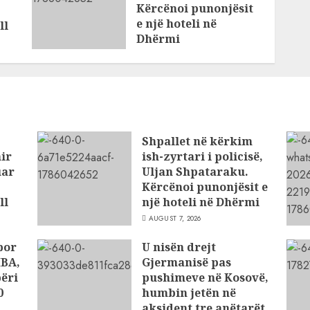
Kërcënoi punonjësit
e një hoteli në
ll
Dhërmi
AUGUST 7, 2026
Shpallet në kërkim
ir
ish-zyrtari i policisë,
uar
Uljan Shpataraku.
Kërcënoi punonjësit e
ll
një hoteli në Dhërmi
AUGUST 7, 2026
por
U nisën drejt
HBA,
Gjermanisë pas
përi
pushimeve në Kosovë,
0
humbin jetën në
aksident tre anëtarët