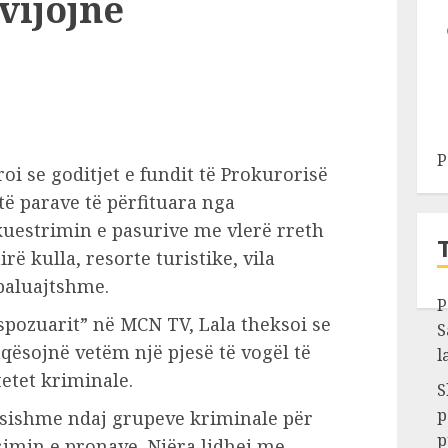
vijojnë
P
oi se goditjet e fundit të Prokurorisë
ë parave të përfituara nga
kuestrimin e pasurive me vlerë rreth
rë kulla, resorte turistike, vila
 paluajtshme.
P
spozuarit” në MCN TV, Lala theksoi se
S
qësojnë vetëm një pjesë të vogël të
l
tetet kriminale.
S
p
dësishme ndaj grupeve kriminale për
p
simin e pronave. Njëra lidhej me