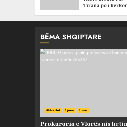
Tirana po i kërko
ndihmë Brukselit
AUGUST 7, 2026
BËMA SHQIPTARE
Aktualitet
E jona
Slider
Prokuroria e Vlorës nis heti