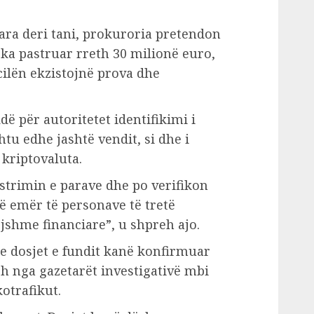
ara deri tani, prokuroria pretendon
 ka pastruar rreth 30 milionë euro,
cilën ekzistojnë prova dhe
dë për autoritetet identifikimi i
htu edhe jashtë vendit, si dhe i
kriptovaluta.
strimin e parave dhe po verifikon
në emër të personave të tretë
gjshme financiare”, u shpreh ajo.
e dosjet e fundit kanë konfirmuar
sh nga gazetarët investigativë mbi
otrafikut.