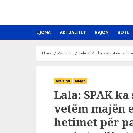
Skip
to
content
E JONA
AKTUALITET
RAJON
BOTË
Home
Aktualitet
Lala: SPAK ka sekuestruar vetëm 
Aktualitet
Slider
Lala: SPAK ka
vetëm majën e
hetimet për pa