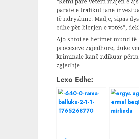
“Kemi parë vetëm majën e ajs
paratë e trafikut janë investu
të ndryshme. Madje, sipas dy
edhe për blerjen e votës”, dek
Ajo shtoi se hetimet mund të
proceseve zgjedhore, duke ver
kriminale kanë ndikuar përme
zgjedhje.
Lexo Edhe: