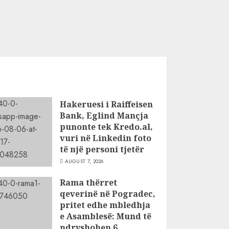
Hakeruesi i Raiffeisen
Bank, Eglind Mançja
punonte tek Kredo.al,
vuri në Linkedin foto
të një personi tjetër
AUGUST 7, 2026
Rama thërret
qeverinë në Pogradec,
pritet edhe mbledhja
e Asamblesë: Mund të
ndryshohen 6