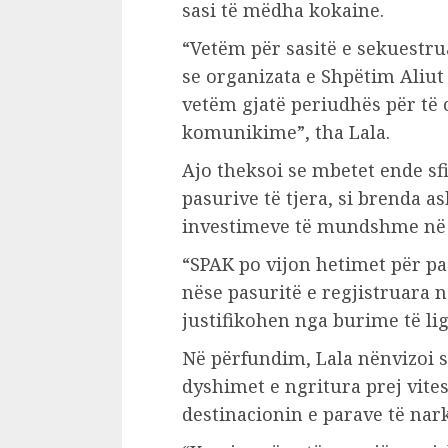
sasi të mëdha kokaine.
“Vetëm për sasitë e sekuestru
se organizata e Shpëtim Aliut
vetëm gjatë periudhës për të 
komunikime”, tha Lala.
Ajo theksoi se mbetet ende sfi
pasurive të tjera, si brenda as
investimeve të mundshme në 
“SPAK po vijon hetimet për pa
nëse pasuritë e regjistruara 
justifikohen nga burime të li
Në përfundim, Lala nënvizoi s
dyshimet e ngritura prej vite
destinacionin e parave të nark