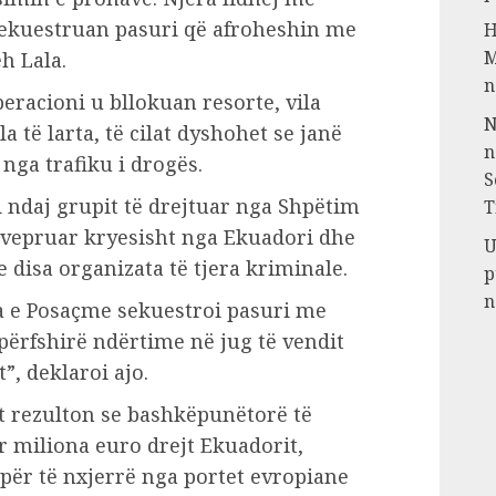
sekuestruan pasuri që afroheshin me
H
M
h Lala.
n
peracioni u bllokuan resorte, vila
N
a të larta, të cilat dyshohet se janë
n
nga trafiku i drogës.
S
i ndaj grupit të drejtuar nga Shpëtim
T
te vepruar kryesisht nga Ekuadori dhe
U
 disa organizata të tjera kriminale.
p
n
ia e Posaçme sekuestroi pasuri me
 përfshirë ndërtime në jug të vendit
t”, deklaroi ajo.
t rezulton se bashkëpunëtorë të
r miliona euro drejt Ekuadorit,
 për të nxjerrë nga portet evropiane