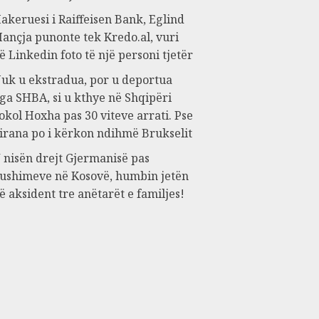
akeruesi i Raiffeisen Bank, Eglind
ançja punonte tek Kredo.al, vuri
ë Linkedin foto të një personi tjetër
uk u ekstradua, por u deportua
ga SHBA, si u kthye në Shqipëri
okol Hoxha pas 30 viteve arrati. Pse
irana po i kërkon ndihmë Brukselit
 nisën drejt Gjermanisë pas
ushimeve në Kosovë, humbin jetën
ë aksident tre anëtarët e familjes!