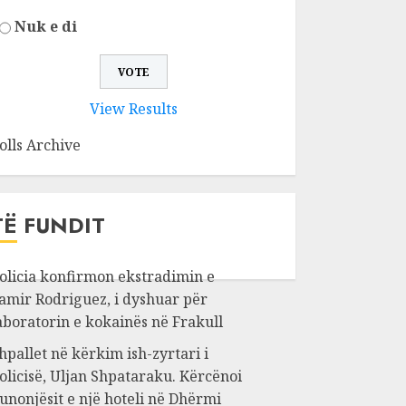
Nuk e di
View Results
olls Archive
TË FUNDIT
olicia konfirmon ekstradimin e
amir Rodriguez, i dyshuar për
aboratorin e kokainës në Frakull
hpallet në kërkim ish-zyrtari i
olicisë, Uljan Shpataraku. Kërcënoi
unonjësit e një hoteli në Dhërmi