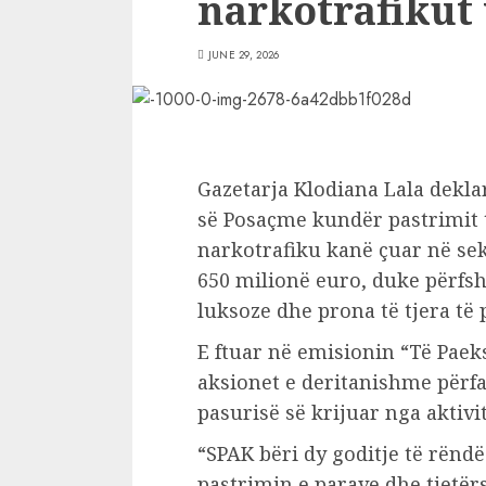
narkotrafikut 
JUNE 29, 2026
Gazetarja Klodiana Lala deklar
së Posaçme kundër pastrimit t
narkotrafiku kanë çuar në se
650 milionë euro, duke përfshi
luksoze dhe prona të tjera të
E ftuar në emisionin “Të Paek
aksionet e deritanishme përfa
pasurisë së krijuar nga aktivi
“SPAK bëri dy goditje të rën
pastrimin e parave dhe tjetër