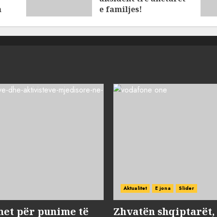
n
e familjes!
AUGUST 7, 2026
Aktualitet
E jona
Slider
met për punime të
Zhvatën shqiptarët