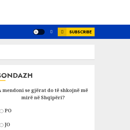
SUBSCRIBE
SONDAZH
A mendoni se gjërat do të shkojnë më
mirë në Shqipëri?
PO
JO