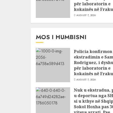
për laboratorin e
kokainës në Fraku
AUGUST 7, 2026
MOS I HUMBISNI
Policia konfirmon
ekstradimin e Sam
Rodriguez, i dysh
për laboratorin e
kokainës në Fraku
AUGUST 7, 2026
Nuk u ekstradua, 
u deportua nga S
si u kthye në Shqi
Sokol Hoxha pas 3
viteve arrati. Pse