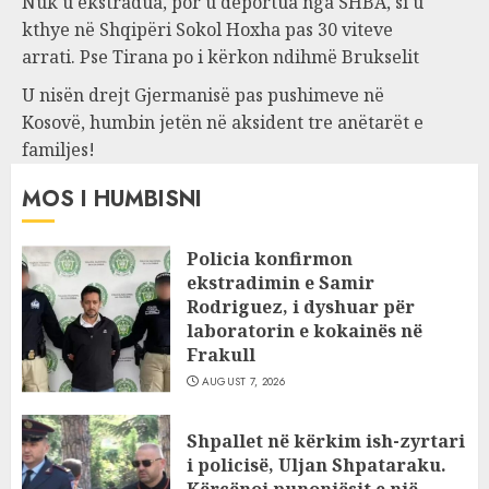
Nuk u ekstradua, por u deportua nga SHBA, si u
kthye në Shqipëri Sokol Hoxha pas 30 viteve
arrati. Pse Tirana po i kërkon ndihmë Brukselit
U nisën drejt Gjermanisë pas pushimeve në
Kosovë, humbin jetën në aksident tre anëtarët e
familjes!
MOS I HUMBISNI
Policia konfirmon
ekstradimin e Samir
Rodriguez, i dyshuar për
laboratorin e kokainës në
Frakull
AUGUST 7, 2026
Shpallet në kërkim ish-zyrtari
i policisë, Uljan Shpataraku.