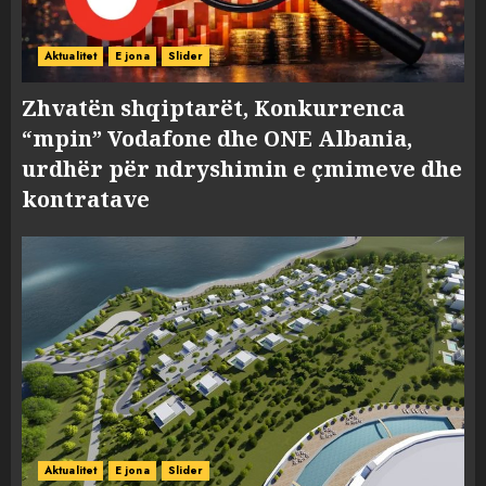
Aktualitet
E jona
Slider
Zhvatën shqiptarët, Konkurrenca
“mpin” Vodafone dhe ONE Albania,
urdhër për ndryshimin e çmimeve dhe
kontratave
Aktualitet
E jona
Slider