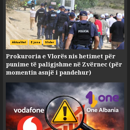
Aktualitet
E jona
Slider
Prokuroria e Vlorës nis hetimet për
punime të paligjshme në Zvërnec (për
momentin asnjë i pandehur)