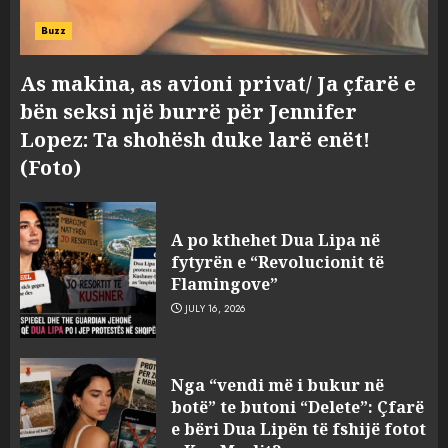
Buzz
As makina, as avioni privat/ Ja çfarë e
bën seksi një burrë për Jennifer
Lopez: Ta shohësh duke larë enët!
(Foto)
A po kthehet Dua Lipa në
fytyrën e “Revolucionit të
Flamingove”
JULY 16, 2026
Hakeruesi i Raiffeisen Bank,
Nga “vendi më i bukur në
Eglind Mançja punonte tek
botë” te butoni “Delete”: Çfarë
Kredo.al, vuri në Linkedin
e bëri Dua Lipën të fshijë fotot
foto të një personi tjetër