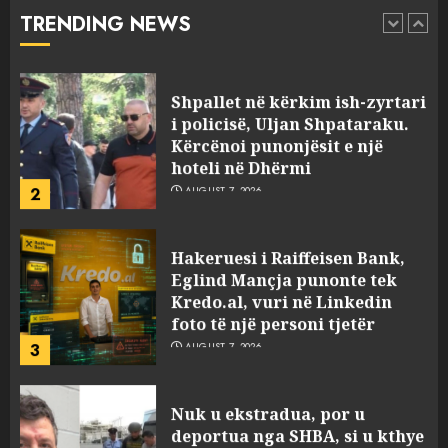
laboratorin e kokainës në
TRENDING NEWS
Frakull
1
AUGUST 7, 2026
Shpallet në kërkim ish-zyrtari
i policisë, Uljan Shpataraku.
Kërcënoi punonjësit e një
hoteli në Dhërmi
2
AUGUST 7, 2026
Hakeruesi i Raiffeisen Bank,
Eglind Mançja punonte tek
Kredo.al, vuri në Linkedin
foto të një personi tjetër
3
AUGUST 7, 2026
Nuk u ekstradua, por u
deportua nga SHBA, si u kthye