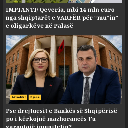
IMPIANTI/ Qeveria, mbi 14 mln euro
nga shqiptarët e VARFËR për “mu*in”
e oligarkëve në Palasë
Aktualitet
E jona
Pse drejtuesit e Bankës së Shqipërisë
po i kërkojnë mazhorancës t’u
garantojë imunitetin?