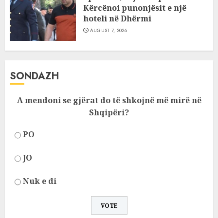
Kërcënoi punonjësit e një
hoteli në Dhërmi
AUGUST 7, 2026
SONDAZH
A mendoni se gjërat do të shkojnë më mirë në
Shqipëri?
PO
JO
Nuk e di