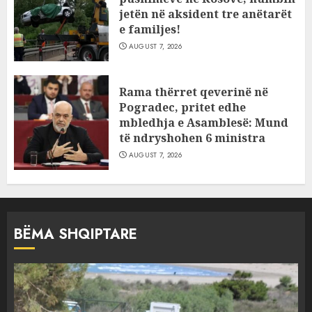
jetën në aksident tre anëtarët
e familjes!
AUGUST 7, 2026
Rama thërret qeverinë në
Pogradec, pritet edhe
mbledhja e Asamblesë: Mund
të ndryshohen 6 ministra
AUGUST 7, 2026
BËMA SHQIPTARE