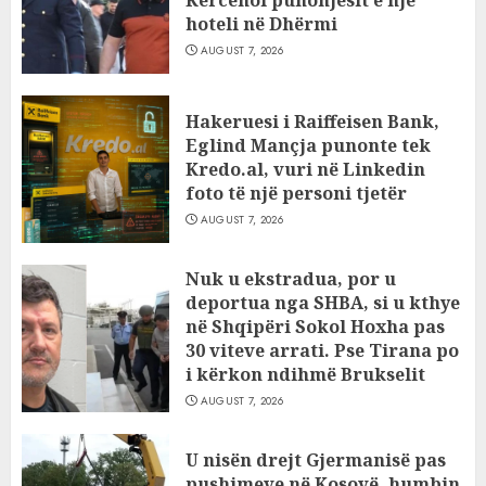
Kërcënoi punonjësit e një
hoteli në Dhërmi
AUGUST 7, 2026
Hakeruesi i Raiffeisen Bank,
Eglind Mançja punonte tek
Kredo.al, vuri në Linkedin
foto të një personi tjetër
AUGUST 7, 2026
Nuk u ekstradua, por u
deportua nga SHBA, si u kthye
në Shqipëri Sokol Hoxha pas
30 viteve arrati. Pse Tirana po
i kërkon ndihmë Brukselit
AUGUST 7, 2026
U nisën drejt Gjermanisë pas
pushimeve në Kosovë, humbin