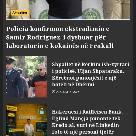
Aktualitet
Policia konfirmon ekstradimin e
Samir Rodriguez, i dyshuar për
laboratorin e kokainës në Frakull
Shpallet në kërkim ish-zyrtari
i policisë, Uljan Shpataraku.
Kërcënoi punonjësit e një
hoteli në Dhërmi
AUGUST 7, 2026
Hakeruesi i Raiffeisen Bank,
Eglind Mançja punonte tek
Kredo.al, vuri në Linkedin
foto të një personi tjetër