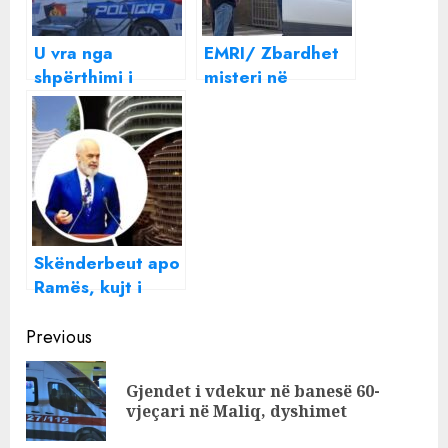
U vra nga
EMRI/ Zbardhet
shpërthimi i
misteri në
eksplozivit që po
Sarandë, kujt i
i vendoste një
përket koka dhe
makine i riu ende
trupi i gjetur në
i paidentifikuar,
Xarrë!
dyshohet se ishte
pjesë e një grupi
kriminal.
Skënderbeut apo
Shënjestra…
Ramës, kujt i
përket koka e
Continue
madhe prej
Previous
betoni në qendër
Reading
të Tiranës?
Gjendet i vdekur në banesë 60-
Pre
vjeçari në Maliq, dyshimet
pos