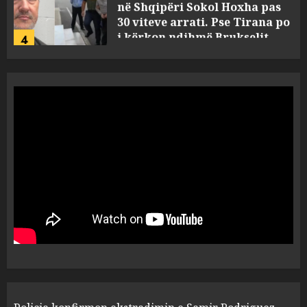
në Shqipëri Sokol Hoxha pas
30 viteve arrati. Pse Tirana po
i kërkon ndihmë Brukselit
4
AUGUST 7, 2026
U nisën drejt Gjermanisë pas
pushimeve në Kosovë, humbin
jetën në aksident tre anëtarët
e familjes!
5
AUGUST 7, 2026
Policia konfirmon
ekstradimin e Samir
Rodriguez, i dyshuar për
laboratorin e kokainës në
Frakull
1
AUGUST 7, 2026
Shpallet në kërkim ish-zyrtari