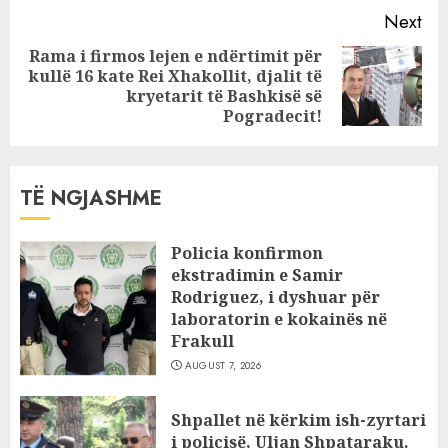
Next
Rama i firmos lejen e ndërtimit për
kullë 16 kate Rei Xhakollit, djalit të
Next
kryetarit të Bashkisë së
post:
Pogradecit!
TË NGJASHME
Policia konfirmon
ekstradimin e Samir
Rodriguez, i dyshuar për
laboratorin e kokainës në
Frakull
AUGUST 7, 2026
Shpallet në kërkim ish-zyrtari
i policisë, Uljan Shpataraku.