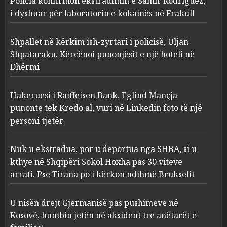
Policia konfirmon ekstradimin e Samir Rodriguez,
i policisë, Uljan Shpataraku.
Kërcënoi punonjësit e një
i dyshuar për laboratorin e kokainës në Frakull
hoteli në Dhërmi
2
AUGUST 7, 2026
Shpallet në kërkim ish-zyrtari i policisë, Uljan
Shpataraku. Kërcënoi punonjësit e një hoteli në
Dhërmi
Hakeruesi i Raiffeisen Bank,
Eglind Mançja punonte tek
Kredo.al, vuri në Linkedin
Hakeruesi i Raiffeisen Bank, Eglind Mançja
foto të një personi tjetër
punonte tek Kredo.al, vuri në Linkedin foto të një
3
AUGUST 7, 2026
personi tjetër
Nuk u ekstradua, por u
Nuk u ekstradua, por u deportua nga SHBA, si u
deportua nga SHBA, si u kthye
kthye në Shqipëri Sokol Hoxha pas 30 viteve
në Shqipëri Sokol Hoxha pas
arrati. Pse Tirana po i kërkon ndihmë Brukselit
30 viteve arrati. Pse Tirana po
i kërkon ndihmë Brukselit
4
U nisën drejt Gjermanisë pas pushimeve në
AUGUST 7, 2026
Kosovë, humbin jetën në aksident tre anëtarët e
U nisën drejt Gjermanisë pas