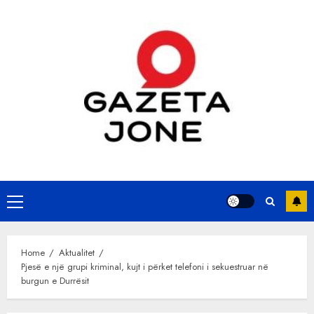
Skip
to
content
Primary
Menu
Home
Aktualitet
Pjesë e një grupi kriminal, kujt i përket telefoni i sekuestruar në
burgun e Durrësit