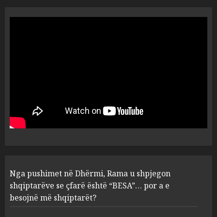
Nga pushimet në Dhërmi,
Rama u shpjegon shqiptarëve
se çfarë është “BESA”… por a e
besojnë më shqiptarët?
1
AUGUST 6, 2026
5 pije që ndihmojnë në uljen e
kortizolit para gjumit dhe
përmirësojnë cilësinë e gjumit
AUGUST 6, 2026
2
Bashkitë (socialiste) që do
Nga pushimet në Dhërmi, Rama u shpjegon
shkrihen, nisin aksionin
kundër propozimit të
shqiptarëve se çfarë është “BESA”… por a e
mazhorancës
besojnë më shqiptarët?
3
AUGUST 6, 2026