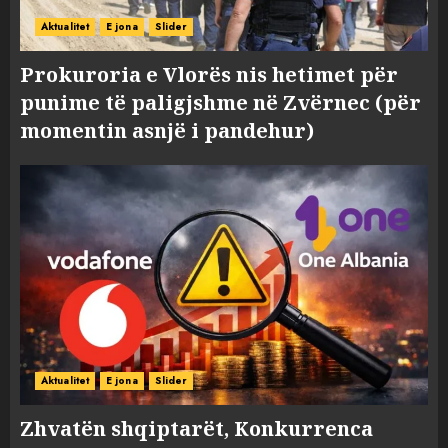
Aktualitet
E jona
Slider
Prokuroria e Vlorës nis hetimet për
punime të paligjshme në Zvërnec (për
momentin asnjë i pandehur)
Aktualitet
E jona
Slider
Zhvatën shqiptarët, Konkurrenca