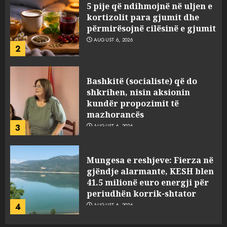
Bashkitë (socialiste) që do
shkrihen, nisin aksionin
kundër propozimit të
mazhorancës
3
AUGUST 6, 2026
Mungesa e reshjeve: Fierza në
gjëndje alarmante, KESH blen
41.5 milionë euro energji për
periudhën korrik-shtator
4
AUGUST 6, 2026
Vera të rrezikshme: Si po e
ndryshojnë valët e të nxehtit
dhe zjarret jetën në Europë
AUGUST 6, 2026
5