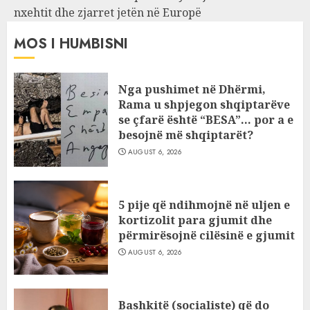
nxehtit dhe zjarret jetën në Europë
MOS I HUMBISNI
Nga pushimet në Dhërmi,
Rama u shpjegon shqiptarëve
se çfarë është “BESA”… por a e
besojnë më shqiptarët?
AUGUST 6, 2026
5 pije që ndihmojnë në uljen e
kortizolit para gjumit dhe
përmirësojnë cilësinë e gjumit
AUGUST 6, 2026
Bashkitë (socialiste) që do