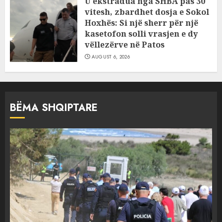
U ekstradua nga SHBA pas 30
vitesh, zbardhet dosja e Sokol
Hoxhës: Si një sherr për një
kasetofon solli vrasjen e dy
vëllezërve në Patos
AUGUST 6, 2026
BËMA SHQIPTARE