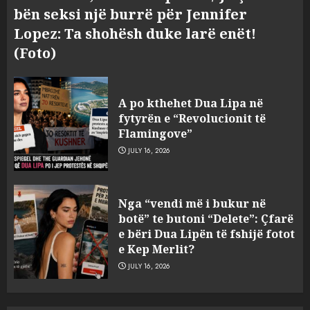
bën seksi një burrë për Jennifer
Lopez: Ta shohësh duke larë enët!
(Foto)
Bashkitë (socialiste) që do
shkrihen, nisin aksionin
A po kthehet Dua Lipa në
kundër propozimit të
fytyrën e “Revolucionit të
mazhorancës
Flamingove”
3
AUGUST 6, 2026
JULY 16, 2026
Mungesa e reshjeve: Fierza në
Nga “vendi më i bukur në
gjëndje alarmante, KESH blen
botë” te butoni “Delete”: Çfarë
41.5 milionë euro energji për
e bëri Dua Lipën të fshijë fotot
periudhën korrik-shtator
e Kep Merlit?
4
AUGUST 6, 2026
JULY 16, 2026
Vera të rrezikshme: Si po e