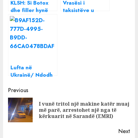
KLSH: Si Botox
Vrasësi i
dhe filler hynë
taksistëve u
’fshehurazi’ në
ekstradua nga
Shqipëri nga
Koreja e Jugut,
Koreja e Jugut
momenti kur
Ervin Shahini vjen
në Rinas
Lufta në
Ukrainë/ Ndodh
ajo që pritej! Kina
Continue
i del në krah
Previous
Rusisë
Reading
I vunë tritol një makine katër muaj
Pre
më parë, arrestohet një nga të
pos
kërkuarit në Sarandë (EMRI)
Next