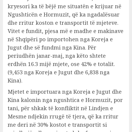
kryesori ka të bëjë me situatën e krijuar në
Ngushticën e Hormuzit, që ka ngadalësuar
dhe rritur koston e transportit të mjeteve.
Vitet e fundit, pjesa më e madhe e makinave
në Shqipëri po importohen nga Koreja e
Jugut dhe së fundmi nga Kina. Për
periudhën janar-maj, nga këto shtete
erdhën 16.3 mijë mjete, ose 42% e totalit.
(9,453 nga Koreja e Jugut dhe 6,838 nga
Kina).
Mjetet e importuara nga Koreja e Jugut dhe
Kina kalonin nga ngushtica e Hormuzit, por
tani, për shkak të konfliktit në Lindjen e
Mesme ndjekin rrugë të tjera, që ka rritur
me deri në 30% kostot e transportit si