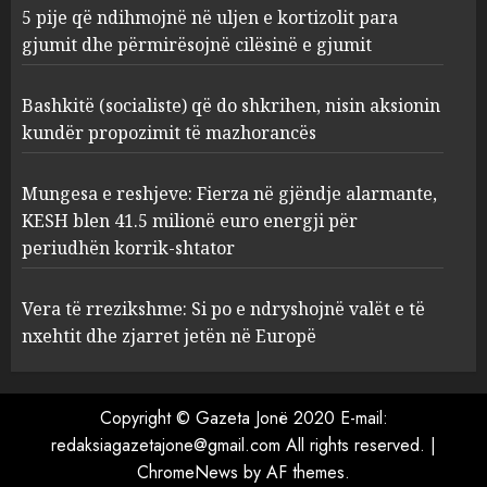
5 pije që ndihmojnë në uljen e kortizolit para
gjumit dhe përmirësojnë cilësinë e gjumit
Mungesa e reshjeve: Fierza në
gjëndje alarmante, KESH blen
41.5 milionë euro energji për
Bashkitë (socialiste) që do shkrihen, nisin aksionin
periudhën korrik-shtator
kundër propozimit të mazhorancës
4
AUGUST 6, 2026
Mungesa e reshjeve: Fierza në gjëndje alarmante,
KESH blen 41.5 milionë euro energji për
Vera të rrezikshme: Si po e
periudhën korrik-shtator
ndryshojnë valët e të nxehtit
dhe zjarret jetën në Europë
AUGUST 6, 2026
Vera të rrezikshme: Si po e ndryshojnë valët e të
5
nxehtit dhe zjarret jetën në Europë
Copyright © Gazeta Jonë 2020 E-mail:
redaksiagazetajone@gmail.com All rights reserved.
|
ChromeNews
by AF themes.