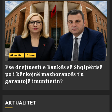
Aktualitet
E jona
Pse drejtuesit e Bankës së Shqipërisë
po i kërkojnë mazhorancës t’u
garantojë imunitetin?
AKTUALITET