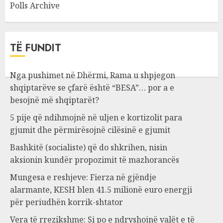
Polls Archive
TË FUNDIT
Nga pushimet në Dhërmi, Rama u shpjegon
shqiptarëve se çfarë është “BESA”… por a e
besojnë më shqiptarët?
5 pije që ndihmojnë në uljen e kortizolit para
gjumit dhe përmirësojnë cilësinë e gjumit
Bashkitë (socialiste) që do shkrihen, nisin
aksionin kundër propozimit të mazhorancës
Mungesa e reshjeve: Fierza në gjëndje
alarmante, KESH blen 41.5 milionë euro energji
për periudhën korrik-shtator
Vera të rrezikshme: Si po e ndryshojnë valët e të