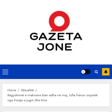
Skip
to
content
Primary
Menu
Home
Aktualitet
Regjistrimet e makinave bien edhe në maj, lufta frenon importet
nga Koreja e Jugut dhe Kina