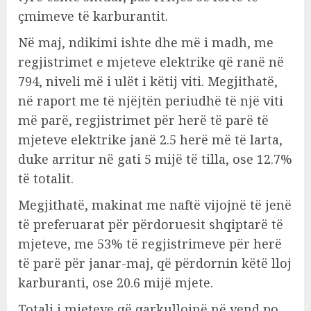
çmimeve të karburantit.
Në maj, ndikimi ishte dhe më i madh, me
regjistrimet e mjeteve elektrike që ranë në
794, niveli më i ulët i këtij viti. Megjithatë,
në raport me të njëjtën periudhë të një viti
më parë, regjistrimet për herë të parë të
mjeteve elektrike janë 2.5 herë më të larta,
duke arritur në gati 5 mijë të tilla, ose 12.7%
të totalit.
Megjithatë, makinat me naftë vijojnë të jenë
të preferuarat për përdoruesit shqiptarë të
mjeteve, me 53% të regjistrimeve për herë
të parë për janar-maj, që përdornin këtë lloj
karburanti, ose 20.6 mijë mjete.
Totali i mjeteve që qarkullojnë në vend po