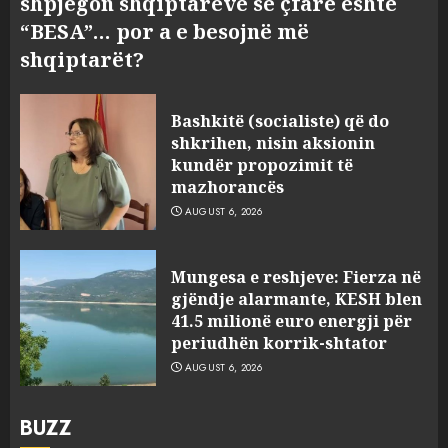
shpjegon shqiptarëve se çfarë është
“BESA”… por a e besojnë më
shqiptarët?
Bashkitë (socialiste) që do
shkrihen, nisin aksionin
kundër propozimit të
mazhorancës
AUGUST 6, 2026
Mungesa e reshjeve: Fierza në
gjëndje alarmante, KESH blen
41.5 milionë euro energji për
periudhën korrik-shtator
AUGUST 6, 2026
BUZZ