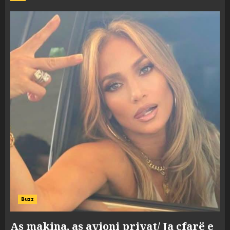
Buzz
As makina, as avioni privat/ Ja çfarë e