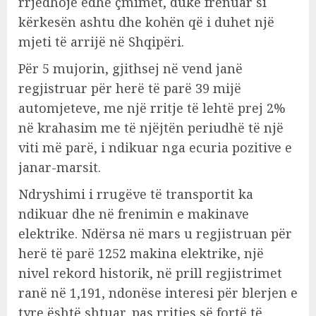
rrjedhojë edhe çmimet, duke frenuar si
kërkesën ashtu dhe kohën që i duhet një
mjeti të arrijë në Shqipëri.
Për 5 mujorin, gjithsej në vend janë
regjistruar për herë të parë 39 mijë
automjeteve, me një rritje të lehtë prej 2%
në krahasim me të njëjtën periudhë të një
viti më parë, i ndikuar nga ecuria pozitive e
janar-marsit.
Ndryshimi i rrugëve të transportit ka
ndikuar dhe në frenimin e makinave
elektrike. Ndërsa në mars u regjistruan për
herë të parë 1252 makina elektrike, një
nivel rekord historik, në prill regjistrimet
ranë në 1,191, ndonëse interesi për blerjen e
tyre është shtuar, pas rritjes së fortë të