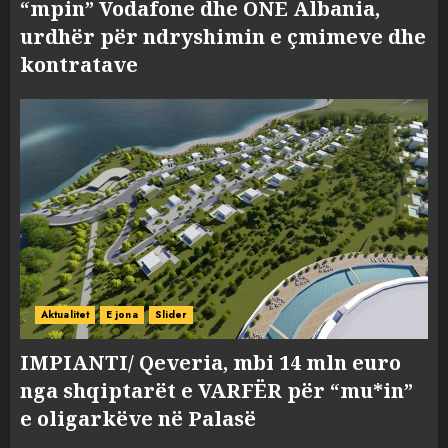
“mpin” Vodafone dhe ONE Albania,
urdhër për ndryshimin e çmimeve dhe
kontratave
Aktualitet
E jona
Slider
IMPIANTI/ Qeveria, mbi 14 mln euro
nga shqiptarët e VARFËR për “mu*in”
e oligarkëve në Palasë