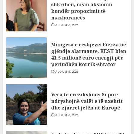
shkrihen, nisin aksionin
kundër propozimit të
mazhorancës
AUGUST 6, 2026
Mungesa e reshjeve: Fierza në
gjëndje alarmante, KESH blen
41.5 milionë euro energji për
periudhën korrik-shtator
AUGUST 6, 2026
Vera të rrezikshme: Si po e
ndryshojnë valët e të nxehtit
dhe zjarret jetën në Europë
AUGUST 6, 2026