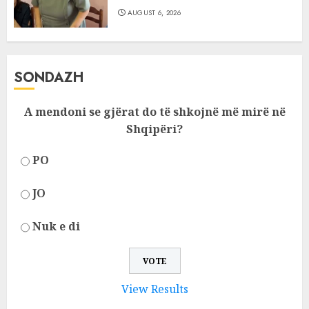
AUGUST 6, 2026
SONDAZH
A mendoni se gjërat do të shkojnë më mirë në
Shqipëri?
PO
JO
Nuk e di
View Results