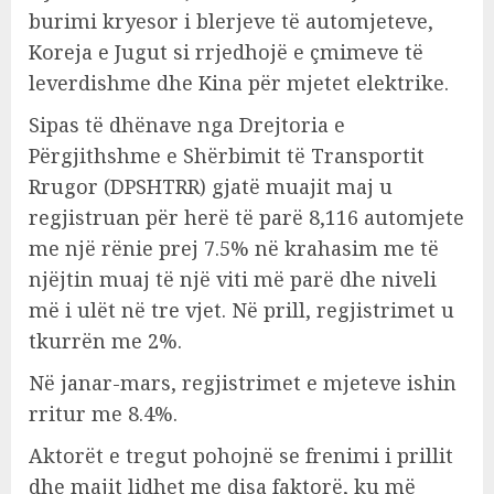
burimi kryesor i blerjeve të automjeteve,
Koreja e Jugut si rrjedhojë e çmimeve të
leverdishme dhe Kina për mjetet elektrike.
Sipas të dhënave nga Drejtoria e
Përgjithshme e Shërbimit të Transportit
Rrugor (DPSHTRR) gjatë muajit maj u
regjistruan për herë të parë 8,116 automjete
me një rënie prej 7.5% në krahasim me të
njëjtin muaj të një viti më parë dhe niveli
më i ulët në tre vjet. Në prill, regjistrimet u
tkurrën me 2%.
Në janar-mars, regjistrimet e mjeteve ishin
rritur me 8.4%.
Aktorët e tregut pohojnë se frenimi i prillit
dhe majit lidhet me disa faktorë, ku më