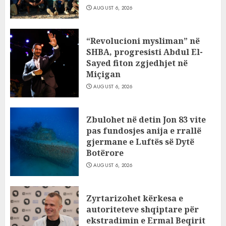
AUGUST 6, 2026
“Revolucioni mysliman” në
SHBA, progresisti Abdul El-
Sayed fiton zgjedhjet në
Miçigan
AUGUST 6, 2026
Zbulohet në detin Jon 83 vite
pas fundosjes anija e rrallë
gjermane e Luftës së Dytë
Botërore
AUGUST 6, 2026
Zyrtarizohet kërkesa e
autoriteteve shqiptare për
ekstradimin e Ermal Beqirit