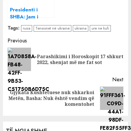
Presidenti i
SHBA: Jam i
bindur se Rusia
Tags:
rusia
Tensionet në ukraine
ukraina
ure ne kufi
do ta pushtojë
Ukrainën
Continue
Previous
Reading
Parashikimi i Horoskopit 17 shkurt
Pre
2022, shenjat më me fat sot
pos
Next
Gjykata Kushtetuese nuk shkarkoi
Next
Metën, Basha: Nuk është vendim që
post:
komentohet