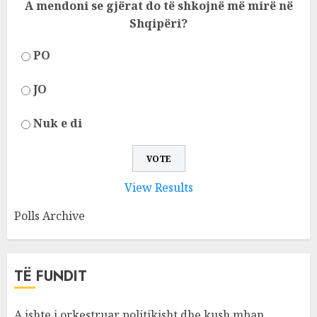
A mendoni se gjërat do të shkojnë më mirë në
Shqipëri?
PO
JO
Nuk e di
View Results
Polls Archive
TË FUNDIT
A ishte i orkestruar politikisht dhe kush mban