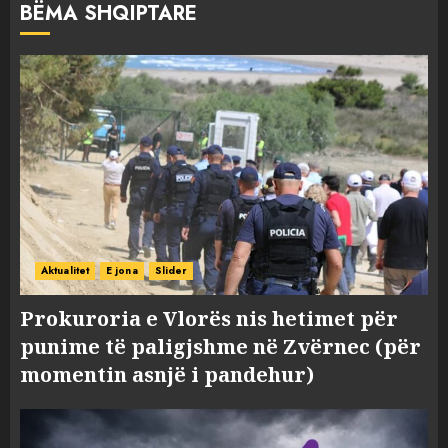
BËMA SHQIPTARE
Aktualitet
E jona
Slider
Prokuroria e Vlorës nis hetimet për
punime të paligjshme në Zvërnec (për
momentin asnjë i pandehur)