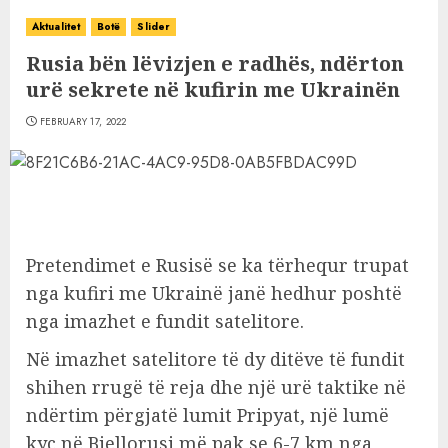
Aktualitet
Botë
Slider
Rusia bën lëvizjen e radhës, ndërton
urë sekrete në kufirin me Ukrainën
FEBRUARY 17, 2022
Pretendimet e Rusisë se ka tërhequr trupat
nga kufiri me Ukrainë janë hedhur poshtë
nga imazhet e fundit satelitore.
Në imazhet satelitore të dy ditëve të fundit
shihen rrugë të reja dhe një urë taktike në
ndërtim përgjatë lumit Pripyat, një lumë
kyç në Bjellorusi më pak se 6-7 km nga