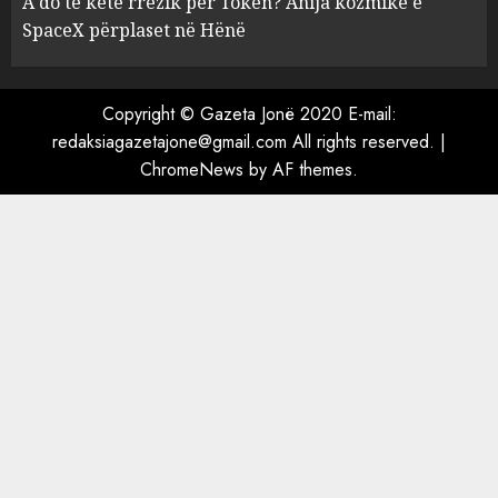
A do të ketë rrezik për Tokën? Anija kozmike e
ekstradimin e Ermal Beqirit
SpaceX përplaset në Hënë
nga Franca
4
AUGUST 6, 2026
Copyright © Gazeta Jonë 2020 E-mail:
redaksiagazetajone@gmail.com All rights reserved.
|
A do të ketë rrezik për Tokën?
ChromeNews
by AF themes.
Anija kozmike e SpaceX
përplaset në Hënë
AUGUST 6, 2026
5