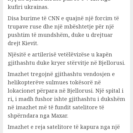
kufiri ukrainas.
Disa burime të CNN e quajnë një forcim të
trupave ruse dhe një mbështetje për një
pushtim të mundshëm, duke u drejtuar
drejt Kievit.
Njësitë e artilerisë vetëlëvizëse u kapën
gjithashtu duke kryer stërvitje në Bjellorusi.
Imazhet tregojnë gjithashtu vendosjen e
helikopterëve sulmues tokësorë në
lokacionet përpara në Bjellorusi. Një spital i
ri, i madh fushor ishte gjithashtu i dukshëm
në imazhet më të fundit satelitore të
shpërndara nga Maxar.
Imazhet e reja satelitore të kapura nga një