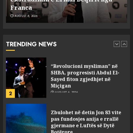
5
në Hënë
AUGUST 6, 2026
A ishte i orkestruar politikisht
dhe kush mban përgjegjësi
për mësymjen kufitare në
Ceuta?
TRENDING NEWS
1
AUGUST 6, 2026
“Revolucioni mysliman” në
SHBA, progresisti Abdul El-
Sayed fiton zgjedhjet në
Miçigan
2
AUGUST 6, 2026
Zbulohet në detin Jon 83 vite
pas fundosjes anija e rrallë
gjermane e Luftës së Dytë
Botërore