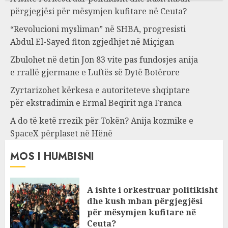
përgjegjësi për mësymjen kufitare në Ceuta?
“Revolucioni mysliman” në SHBA, progresisti
Abdul El-Sayed fiton zgjedhjet në Miçigan
Zbulohet në detin Jon 83 vite pas fundosjes anija
e rrallë gjermane e Luftës së Dytë Botërore
Zyrtarizohet kërkesa e autoriteteve shqiptare
për ekstradimin e Ermal Beqirit nga Franca
A do të ketë rrezik për Tokën? Anija kozmike e
SpaceX përplaset në Hënë
MOS I HUMBISNI
A ishte i orkestruar politikisht
dhe kush mban përgjegjësi
për mësymjen kufitare në
Ceuta?