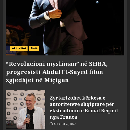
Aktualitet
Botë
“Revolucioni mysliman” në SHBA,
progresisti Abdul El-Sayed fiton
zgjedhjet në Miçigan
Zyrtarizohet kërkesa e
autoriteteve shqiptare për
ekstradimin e Ermal Beqirit
nga Franca
AUGUST 6, 2026