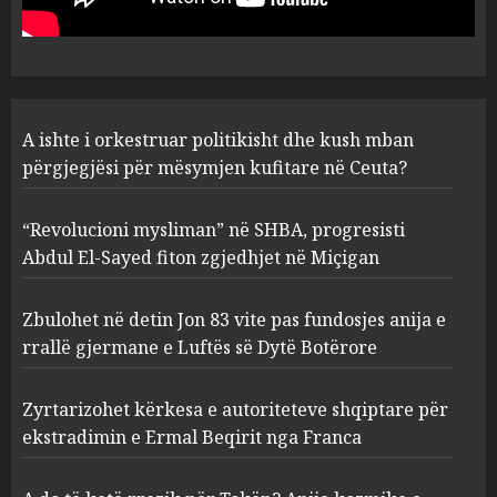
Ceuta?
1
AUGUST 6, 2026
“Revolucioni mysliman” në
A ishte i orkestruar politikisht dhe kush mban
SHBA, progresisti Abdul El-
Sayed fiton zgjedhjet në
përgjegjësi për mësymjen kufitare në Ceuta?
Miçigan
2
AUGUST 6, 2026
“Revolucioni mysliman” në SHBA, progresisti
Abdul El-Sayed fiton zgjedhjet në Miçigan
Zbulohet në detin Jon 83 vite
pas fundosjes anija e rrallë
Zbulohet në detin Jon 83 vite pas fundosjes anija e
gjermane e Luftës së Dytë
rrallë gjermane e Luftës së Dytë Botërore
Botërore
3
AUGUST 6, 2026
Zyrtarizohet kërkesa e autoriteteve shqiptare për
ekstradimin e Ermal Beqirit nga Franca
Zyrtarizohet kërkesa e
autoriteteve shqiptare për