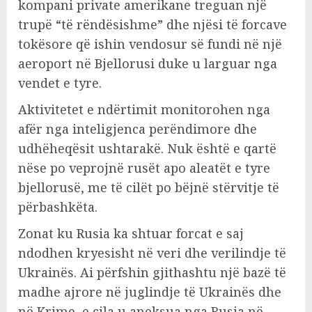
kompani private amerikane treguan një
trupë “të rëndësishme” dhe njësi të forcave
tokësore që ishin vendosur së fundi në një
aeroport në Bjellorusi duke u larguar nga
vendet e tyre.
Aktivitetet e ndërtimit monitorohen nga
afër nga inteligjenca perëndimore dhe
udhëheqësit ushtarakë. Nuk është e qartë
nëse po veprojnë rusët apo aleatët e tyre
bjellorusë, me të cilët po bëjnë stërvitje të
përbashkëta.
Zonat ku Rusia ka shtuar forcat e saj
ndodhen kryesisht në veri dhe verilindje të
Ukrainës. Ai përfshin gjithashtu një bazë të
madhe ajrore në juglindje të Ukrainës dhe
në Krime, e cila u aneksua nga Rusia në