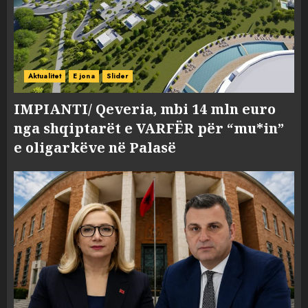
Aktualitet
E jona
Slider
IMPIANTI/ Qeveria, mbi 14 mln euro
nga shqiptarët e VARFËR për “mu*in”
e oligarkëve në Palasë