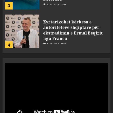
3
AUGUST 6, 2026
Zyrtarizohet kërkesa e
autoriteteve shqiptare për
ekstradimin e Ermal Beqirit
nga Franca
4
AUGUST 6, 2026
A do të ketë rrezik për Tokën?
Anija kozmike e SpaceX
përplaset në Hënë
AUGUST 6, 2026
5
A ishte i orkestruar politikisht
dhe kush mban përgjegjësi
për mësymjen kufitare në