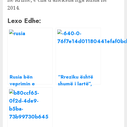
2014.
Lexo Edhe:
Rusia bën
“Rreziku është
veprimin e
shumë i lartë”,
papritur në
paralajmëron
kufirin me
Biden: Rusia e
Ukrainën
përgatitur për ta
sulmuar Ukrainën