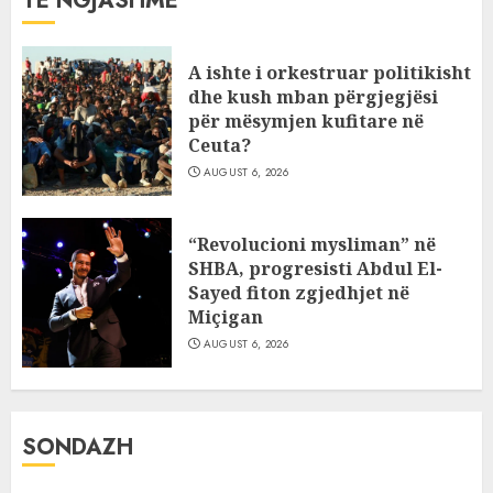
TË NGJASHME
A ishte i orkestruar politikisht
dhe kush mban përgjegjësi
për mësymjen kufitare në
Ceuta?
AUGUST 6, 2026
“Revolucioni mysliman” në
SHBA, progresisti Abdul El-
Sayed fiton zgjedhjet në
Miçigan
AUGUST 6, 2026
SONDAZH