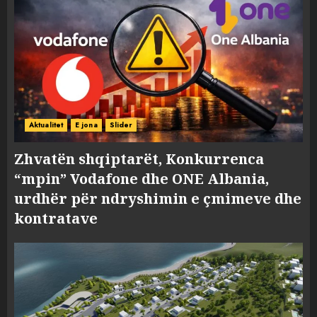
Aktualitet
E jona
Slider
Zhvatën shqiptarët, Konkurrenca
“mpin” Vodafone dhe ONE Albania,
urdhër për ndryshimin e çmimeve dhe
kontratave