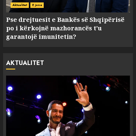
Aktualitet
E jona
Pse drejtuesit e Bankës së Shqipërisë
po i kërkojnë mazhorancës t’u
garantojë imunitetin?
AKTUALITET