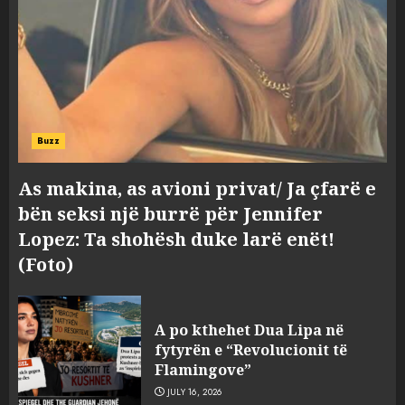
Buzz
As makina, as avioni privat/ Ja çfarë e
bën seksi një burrë për Jennifer
Lopez: Ta shohësh duke larë enët!
(Foto)
A po kthehet Dua Lipa në
fytyrën e “Revolucionit të
Flamingove”
JULY 16, 2026