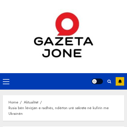
Skip
to
content
Primary
Menu
Home
Aktualitet
Rusia bën lëvizjen e radhës, ndërton urë sekrete në kufirin me
Ukrainën