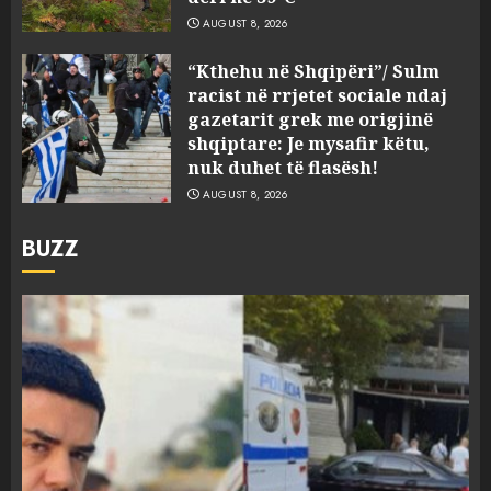
AUGUST 8, 2026
“Kthehu në Shqipëri”/ Sulm
racist në rrjetet sociale ndaj
gazetarit grek me origjinë
shqiptare: Je mysafir këtu,
nuk duhet të flasësh!
AUGUST 8, 2026
BUZZ