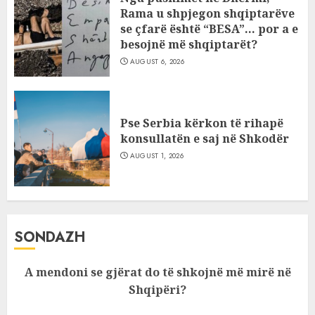
Rama u shpjegon shqiptarëve
se çfarë është “BESA”… por a e
besojnë më shqiptarët?
AUGUST 6, 2026
Pse Serbia kërkon të rihapë
konsullatën e saj në Shkodër
AUGUST 1, 2026
SONDAZH
A mendoni se gjërat do të shkojnë më mirë në
Shqipëri?