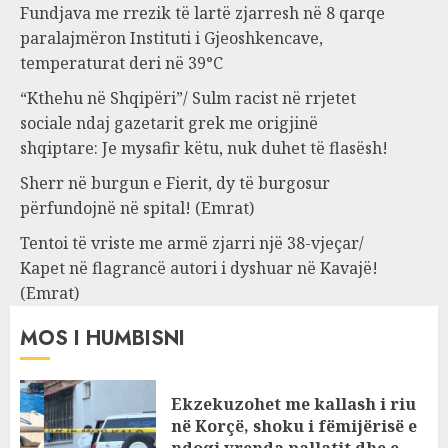
Fundjava me rrezik të lartë zjarresh në 8 qarqe
paralajmëron Instituti i Gjeoshkencave,
temperaturat deri në 39°C
“Kthehu në Shqipëri”/ Sulm racist në rrjetet
sociale ndaj gazetarit grek me origjinë
shqiptare: Je mysafir këtu, nuk duhet të flasësh!
Sherr në burgun e Fierit, dy të burgosur
përfundojnë në spital! (Emrat)
Tentoi të vriste me armë zjarri një 38-vjeçar/
Kapet në flagrancë autori i dyshuar në Kavajë!
(Emrat)
MOS I HUMBISNI
Ekzekuzohet me kallash i riu
në Korçë, shoku i fëmijërisë e