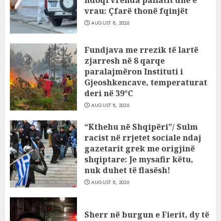
ndoqi vrenda pallatit dhe e
vrau: Çfarë thonë fqinjët
AUGUST 8, 2026
Fundjava me rrezik të lartë
zjarresh në 8 qarqe
paralajmëron Instituti i
Gjeoshkencave, temperaturat
deri në 39°C
AUGUST 8, 2026
“Kthehu në Shqipëri”/ Sulm
racist në rrjetet sociale ndaj
gazetarit grek me origjinë
shqiptare: Je mysafir këtu,
nuk duhet të flasësh!
AUGUST 8, 2026
Sherr në burgun e Fierit, dy të