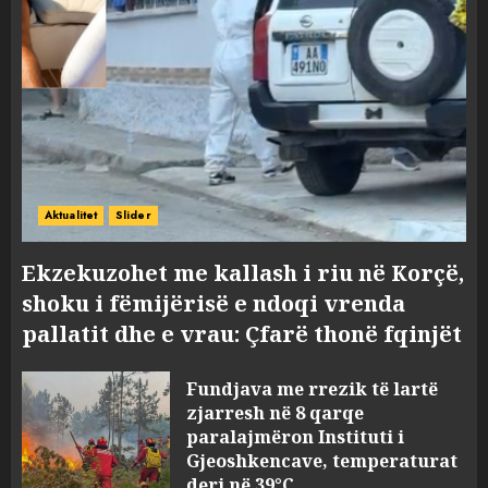
Aktualitet
Slider
Ekzekuzohet me kallash i riu në Korçë,
shoku i fëmijërisë e ndoqi vrenda
pallatit dhe e vrau: Çfarë thonë fqinjët
Fundjava me rrezik të lartë
zjarresh në 8 qarqe
paralajmëron Instituti i
Gjeoshkencave, temperaturat
deri në 39°C