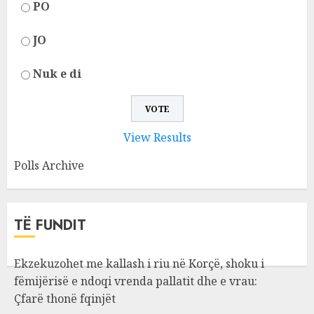
PO
JO
Nuk e di
View Results
Polls Archive
TË FUNDIT
Ekzekuzohet me kallash i riu në Korçë, shoku i
fëmijërisë e ndoqi vrenda pallatit dhe e vrau:
Çfarë thonë fqinjët