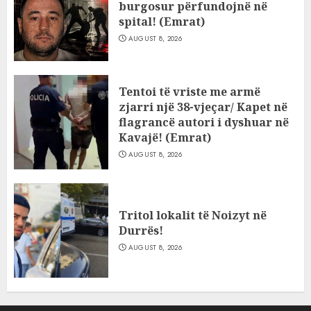
burgosur përfundojnë në
spital! (Emrat)
AUGUST 8, 2026
Tentoi të vriste me armë
zjarri një 38-vjeçar/ Kapet në
flagrancë autori i dyshuar në
Kavajë! (Emrat)
AUGUST 8, 2026
Tritol lokalit të Noizyt në
Durrës!
AUGUST 8, 2026