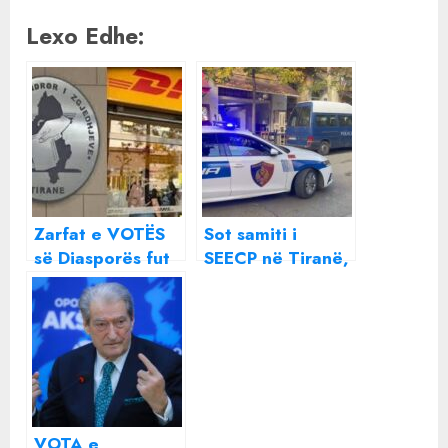
Lexo Edhe:
Zarfat e VOTËS
Sot samiti i
së Diasporës fut
SEECP në Tiranë,
në “sherr” DHL
ja rrugët ku do të
dhe KQZ/
ketë kufizime
Celibashi
dhe bllokime të
“trimërohet” se
qarkullimit
s’do t’ia paguajë
të gjithë
kontratën
VOTA e