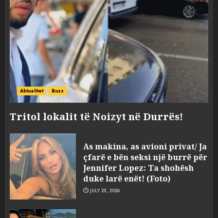
Aktualitet
Buzz
Tritol lokalit të Noizyt në Durrës!
As makina, as avioni privat/ Ja
çfarë e bën seksi një burrë për
Jennifer Lopez: Ta shohësh
duke larë enët! (Foto)
JULY 25, 2026
“Kthehu në Shqipëri”/ Sulm