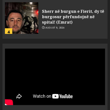
Sherr në burgun e Fierit, dy të
burgosur përfundojnë në
spital! (Emrat)
AUGUST 8, 2026
4
Tentoi të vriste me armë
zjarri një 38-vjeçar/ Kapet në
flagrancë autori i dyshuar në
Kavajë! (Emrat)
5
AUGUST 8, 2026
Ekzekuzohet me kallash i riu
në Korçë, shoku i fëmijërisë e
ndoqi vrenda pallatit dhe e
vrau: Çfarë thonë fqinjët
1
AUGUST 8, 2026