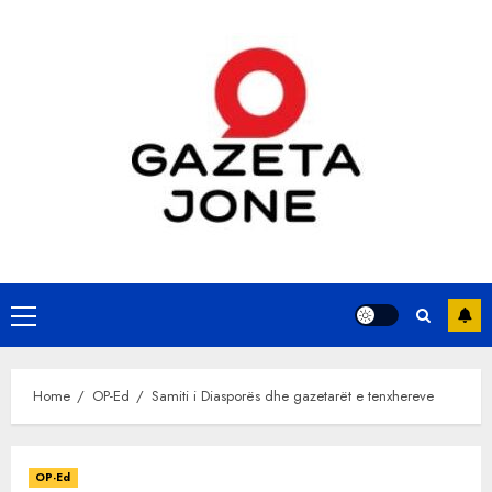
Skip
to
content
Primary
Menu
Home
OP-Ed
Samiti i Diasporës dhe gazetarët e tenxhereve
OP-Ed