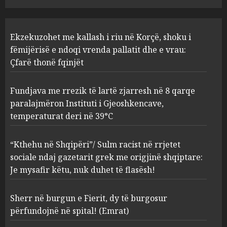
Fundjava me rrezik të lartë
Ekzekuzohet me kallash i riu në Korçë, shoku i
zjarresh në 8 qarqe
paralajmëron Instituti i
fëmijërisë e ndoqi vrenda pallatit dhe e vrau:
Gjeoshkencave, temperaturat
Çfarë thonë fqinjët
deri në 39°C
2
AUGUST 8, 2026
Fundjava me rrezik të lartë zjarresh në 8 qarqe
paralajmëron Instituti i Gjeoshkencave,
“Kthehu në Shqipëri”/ Sulm
temperaturat deri në 39°C
racist në rrjetet sociale ndaj
gazetarit grek me origjinë
shqiptare: Je mysafir këtu,
“Kthehu në Shqipëri”/ Sulm racist në rrjetet
nuk duhet të flasësh!
3
sociale ndaj gazetarit grek me origjinë shqiptare:
AUGUST 8, 2026
Je mysafir këtu, nuk duhet të flasësh!
Sherr në burgun e Fierit, dy të
Sherr në burgun e Fierit, dy të burgosur
burgosur përfundojnë në
spital! (Emrat)
përfundojnë në spital! (Emrat)
AUGUST 8, 2026