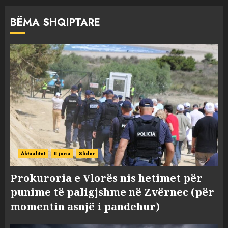
BËMA SHQIPTARE
Aktualitet
E jona
Slider
Prokuroria e Vlorës nis hetimet për
punime të paligjshme në Zvërnec (për
momentin asnjë i pandehur)