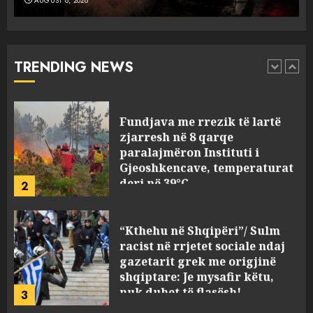
AUGUST 8, 2026
Ekzekuzohet me kallash i riu
në Korçë, shoku i fëmijërisë e
ndoqi vrenda pallatit dhe e
vrau: Çfarë thonë fqinjët
TRENDING NEWS
1
AUGUST 8, 2026
Fundjava me rrezik të lartë
zjarresh në 8 qarqe
paralajmëron Instituti i
Gjeoshkencave, temperaturat
deri në 39°C
2
AUGUST 8, 2026
“Kthehu në Shqipëri”/ Sulm
racist në rrjetet sociale ndaj
gazetarit grek me origjinë
shqiptare: Je mysafir këtu,
nuk duhet të flasësh!
3
AUGUST 8, 2026