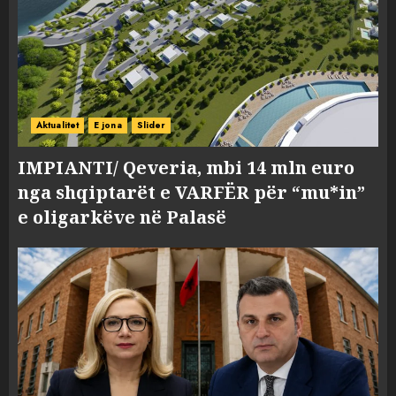
Aktualitet
E jona
Slider
IMPIANTI/ Qeveria, mbi 14 mln euro
nga shqiptarët e VARFËR për “mu*in”
e oligarkëve në Palasë