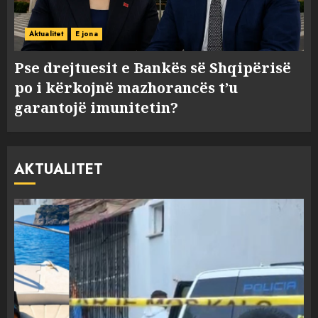
Aktualitet
E jona
Pse drejtuesit e Bankës së Shqipërisë
po i kërkojnë mazhorancës t’u
garantojë imunitetin?
AKTUALITET