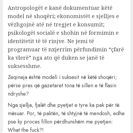
Antropologët e kanë dokumentuar këtë
model në shoqëri; ekonomistët e sjelljes e
vëzhgojnë atë në tregjet e konsumit;
psikologët socialë e shohin në formimin e
identitetit të të rinjve. Ne jemi të
programuar të nxjerrim përfundimin “çfarë
ka vlerë” nga ato që duken se janë të
suksesshme.
Zeqineja është modeli i suksesit në këtë shoqëri;
përse pres që gazetaret tona të sillen e të flasin
ndryshe?
Nga sjellja, fjalët dhe pyetjet e tyre ka pak për të
mësuar. Por, të paktën, të shtyjnë të mendosh, edhe
pse ky proces fillon përdhunshëm me pyetjen:
What the fuck?!