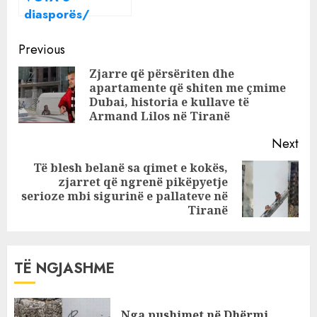
diasporës/
Berisha: Ja kur do
Continue
të hapet gara për
Previous
kandidatët për
Reading
Zjarre që përsëriten dhe
deputetë!
apartamente që shiten me çmime
Pre
Dubai, historia e kullave të
pos
Armand Lilos në Tiranë
Next
Të blesh belanë sa qimet e kokës,
zjarret që ngrenë pikëpyetje
Next
serioze mbi sigurinë e pallateve në
post:
Tiranë
TË NGJASHME
Nga pushimet në Dhërmi,