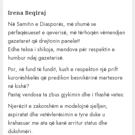
Irena Beqiraj
Në Samitin e Diasporës, më shumë se
përfaqësueset e qeverisë, më tërhoqën vëmendjen
gazetaret që drejtonin panelet!
Edhe teksa i shikoja, mendova për respektin e
humbur ndaj gazetarisë.
Por, në fund të fundit, kush e respekton një prift
kurorëshkelës që predikon besnikërinë martesore
në kishë?
Pastaj vendosa ta zbus gjykimin dhe i thashë vetes:
Njerëzit e zakonshëm e modelojnë sjelljen,
aspiratat dhe vetëvlerësimin e tyre duke u
krahasuar me ata që kanë arritur status dhe
dukshmëri.