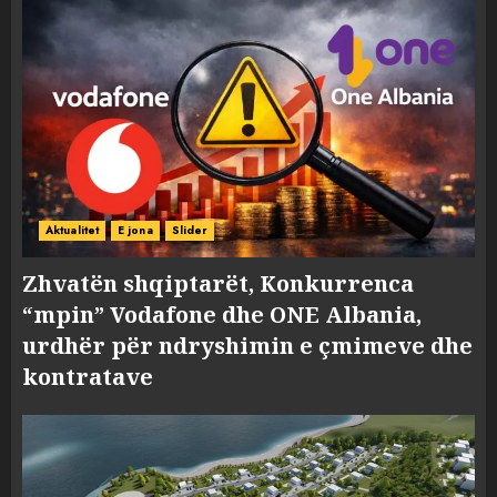
Aktualitet
E jona
Slider
Zhvatën shqiptarët, Konkurrenca
“mpin” Vodafone dhe ONE Albania,
urdhër për ndryshimin e çmimeve dhe
kontratave