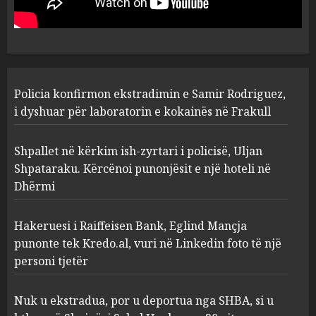
laboratorin e kokainës në
Frakull
1
AUGUST 7, 2026
Shpallet në kërkim ish-zyrtari
Policia konfirmon ekstradimin e Samir Rodriguez,
i policisë, Uljan Shpataraku.
Kërcënoi punonjësit e një
i dyshuar për laboratorin e kokainës në Frakull
hoteli në Dhërmi
2
AUGUST 7, 2026
Shpallet në kërkim ish-zyrtari i policisë, Uljan
Shpataraku. Kërcënoi punonjësit e një hoteli në
Dhërmi
Hakeruesi i Raiffeisen Bank,
Eglind Mançja punonte tek
Kredo.al, vuri në Linkedin
Hakeruesi i Raiffeisen Bank, Eglind Mançja
foto të një personi tjetër
punonte tek Kredo.al, vuri në Linkedin foto të një
3
AUGUST 7, 2026
personi tjetër
Nuk u ekstradua, por u
Nuk u ekstradua, por u deportua nga SHBA, si u
deportua nga SHBA, si u kthye