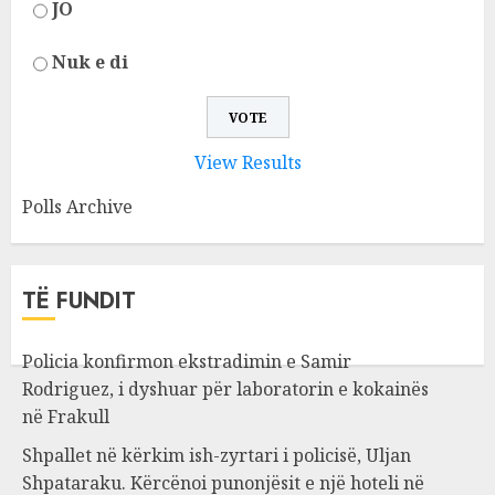
JO
Nuk e di
View Results
Polls Archive
TË FUNDIT
Policia konfirmon ekstradimin e Samir
Rodriguez, i dyshuar për laboratorin e kokainës
në Frakull
Shpallet në kërkim ish-zyrtari i policisë, Uljan
Shpataraku. Kërcënoi punonjësit e një hoteli në