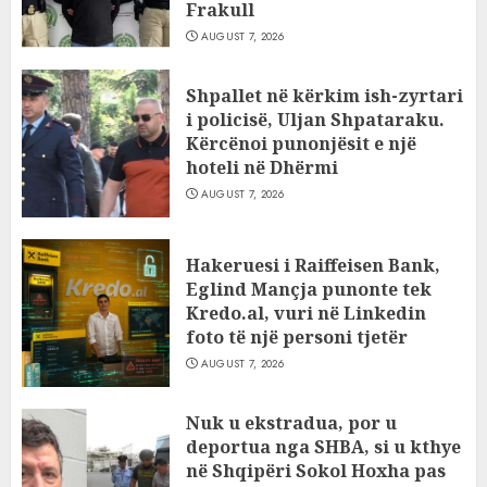
Frakull
AUGUST 7, 2026
Shpallet në kërkim ish-zyrtari
i policisë, Uljan Shpataraku.
Kërcënoi punonjësit e një
hoteli në Dhërmi
AUGUST 7, 2026
Hakeruesi i Raiffeisen Bank,
Eglind Mançja punonte tek
Kredo.al, vuri në Linkedin
foto të një personi tjetër
AUGUST 7, 2026
Nuk u ekstradua, por u
deportua nga SHBA, si u kthye
në Shqipëri Sokol Hoxha pas