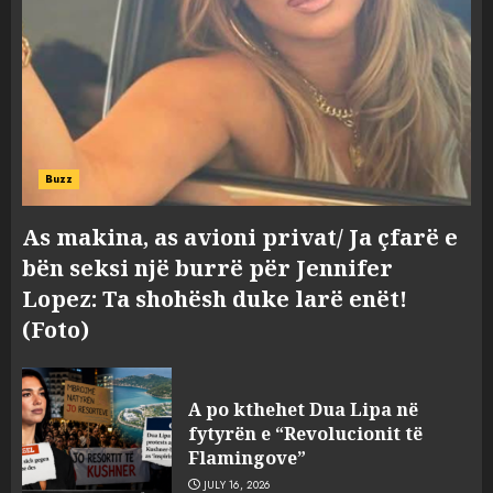
Buzz
As makina, as avioni privat/ Ja çfarë e
bën seksi një burrë për Jennifer
Lopez: Ta shohësh duke larë enët!
(Foto)
A po kthehet Dua Lipa në
fytyrën e “Revolucionit të
Flamingove”
JULY 16, 2026