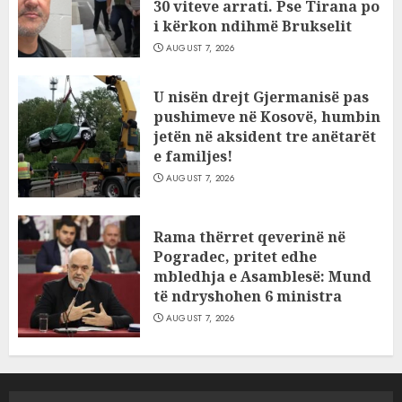
30 viteve arrati. Pse Tirana po
i kërkon ndihmë Brukselit
AUGUST 7, 2026
U nisën drejt Gjermanisë pas
pushimeve në Kosovë, humbin
jetën në aksident tre anëtarët
e familjes!
AUGUST 7, 2026
Rama thërret qeverinë në
Pogradec, pritet edhe
mbledhja e Asamblesë: Mund
të ndryshohen 6 ministra
AUGUST 7, 2026