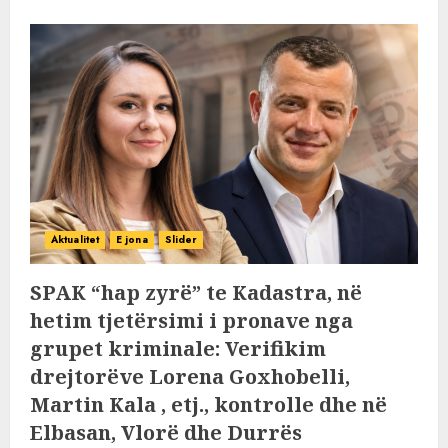
Aktualitet
E jona
Slider
SPAK “hap zyrë” te Kadastra, në
hetim tjetërsimi i pronave nga
grupet kriminale: Verifikim
drejtorëve Lorena Goxhobelli,
Martin Kala , etj., kontrolle dhe në
Elbasan, Vlorë dhe Durrës