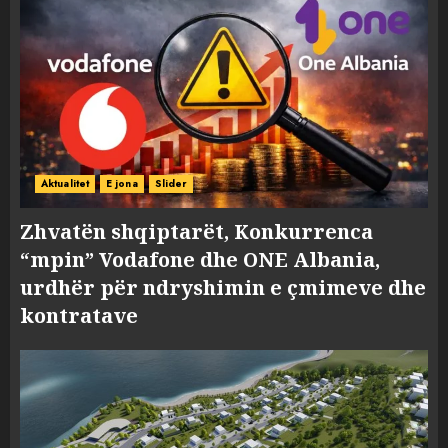
Aktualitet
E jona
Slider
Zhvatën shqiptarët, Konkurrenca
“mpin” Vodafone dhe ONE Albania,
urdhër për ndryshimin e çmimeve dhe
kontratave