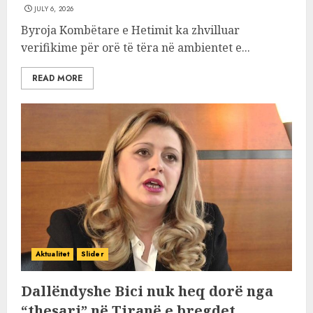
JULY 6, 2026
Byroja Kombëtare e Hetimit ka zhvilluar
verifikime për orë të tëra në ambientet e...
READ MORE
Aktualitet
Slider
Dallëndyshe Bici nuk heq dorë nga
“thesari” në Tiranë e bregdet,