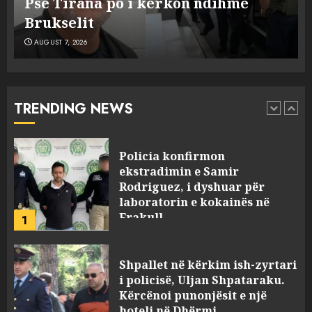
pushimeve në Kosovë, humbin jetën
5
AUGUST 7, 2026
në aksident tre anëtarët e familjes!
AUGUST 7, 2026
Policia konfirmon
ekstradimin e Samir
Rodriguez, i dyshuar për
laboratorin e kokainës në
TRENDING NEWS
Frakull
1
AUGUST 7, 2026
Shpallet në kërkim ish-zyrtari
i policisë, Uljan Shpataraku.
Kërcënoi punonjësit e një
hoteli në Dhërmi
2
AUGUST 7, 2026
Hakeruesi i Raiffeisen Bank,
Eglind Mançja punonte tek
Kredo.al, vuri në Linkedin