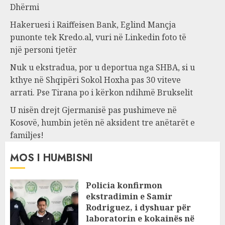
Dhërmi
Hakeruesi i Raiffeisen Bank, Eglind Mançja
punonte tek Kredo.al, vuri në Linkedin foto të
një personi tjetër
Nuk u ekstradua, por u deportua nga SHBA, si u
kthye në Shqipëri Sokol Hoxha pas 30 viteve
arrati. Pse Tirana po i kërkon ndihmë Brukselit
U nisën drejt Gjermanisë pas pushimeve në
Kosovë, humbin jetën në aksident tre anëtarët e
familjes!
MOS I HUMBISNI
Policia konfirmon
ekstradimin e Samir
Rodriguez, i dyshuar për
laboratorin e kokainës në