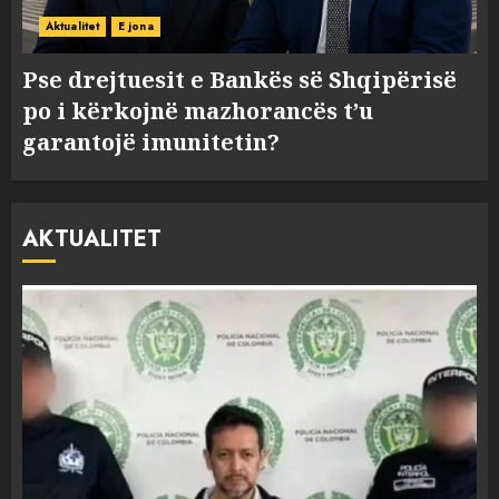
Aktualitet
E jona
Pse drejtuesit e Bankës së Shqipërisë
po i kërkojnë mazhorancës t’u
garantojë imunitetin?
AKTUALITET