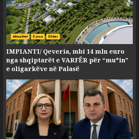
Aktualitet
E jona
Slider
IMPIANTI/ Qeveria, mbi 14 mln euro
nga shqiptarët e VARFËR për “mu*in”
e oligarkëve në Palasë