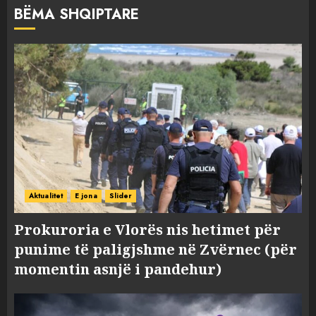
BËMA SHQIPTARE
Aktualitet
E jona
Slider
Prokuroria e Vlorës nis hetimet për
punime të paligjshme në Zvërnec (për
momentin asnjë i pandehur)