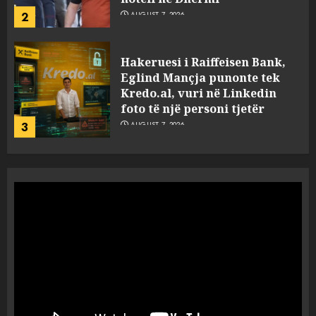
foto të një personi tjetër
3
AUGUST 7, 2026
Nuk u ekstradua, por u
deportua nga SHBA, si u kthye
në Shqipëri Sokol Hoxha pas
30 viteve arrati. Pse Tirana po
i kërkon ndihmë Brukselit
4
AUGUST 7, 2026
U nisën drejt Gjermanisë pas
pushimeve në Kosovë, humbin
jetën në aksident tre anëtarët
e familjes!
5
AUGUST 7, 2026
Policia konfirmon
ekstradimin e Samir
Rodriguez, i dyshuar për