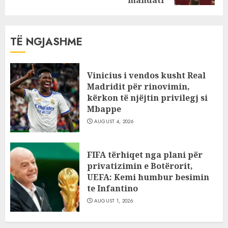
mandati
TË NGJASHME
Vinicius i vendos kusht Real
Madridit për rinovimin,
kërkon të njëjtin privilegj si
Mbappe
AUGUST 4, 2026
FIFA tërhiqet nga plani për
privatizimin e Botërorit,
UEFA: Kemi humbur besimin
te Infantino
AUGUST 1, 2026