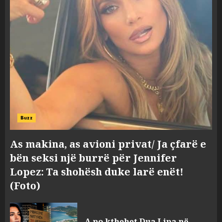
Buzz
As makina, as avioni privat/ Ja çfarë e
bën seksi një burrë për Jennifer
Lopez: Ta shohësh duke larë enët!
(Foto)
A po kthehet Dua Lipa në