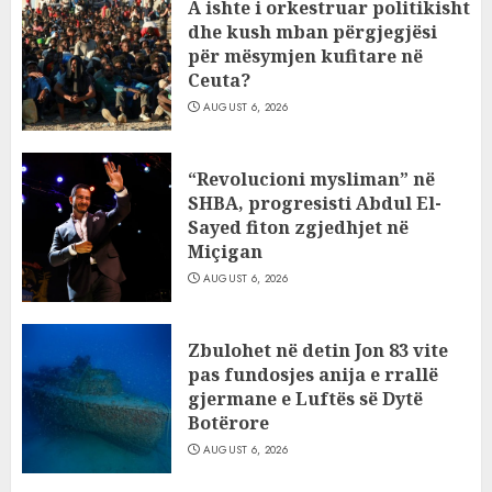
A ishte i orkestruar politikisht
dhe kush mban përgjegjësi
për mësymjen kufitare në
Ceuta?
AUGUST 6, 2026
“Revolucioni mysliman” në
SHBA, progresisti Abdul El-
Sayed fiton zgjedhjet në
Miçigan
AUGUST 6, 2026
Zbulohet në detin Jon 83 vite
pas fundosjes anija e rrallë
gjermane e Luftës së Dytë
Botërore
AUGUST 6, 2026