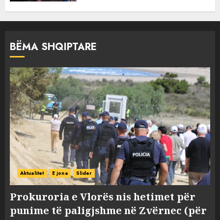
BËMA SHQIPTARE
Aktualitet
E jona
Slider
Prokuroria e Vlorës nis hetimet për
punime të paligjshme në Zvërnec (për