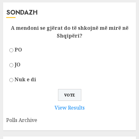
SONDAZH
A mendoni se gjërat do të shkojnë më mirë në
Shqipëri?
PO
JO
Nuk e di
View Results
Polls Archive