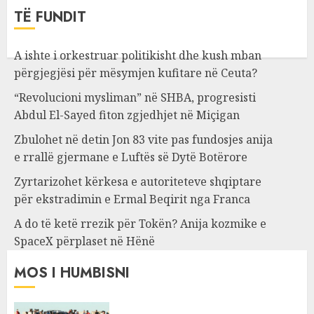
TË FUNDIT
A ishte i orkestruar politikisht dhe kush mban
përgjegjësi për mësymjen kufitare në Ceuta?
“Revolucioni mysliman” në SHBA, progresisti
Abdul El-Sayed fiton zgjedhjet në Miçigan
Zbulohet në detin Jon 83 vite pas fundosjes anija
e rrallë gjermane e Luftës së Dytë Botërore
Zyrtarizohet kërkesa e autoriteteve shqiptare
për ekstradimin e Ermal Beqirit nga Franca
A do të ketë rrezik për Tokën? Anija kozmike e
SpaceX përplaset në Hënë
MOS I HUMBISNI