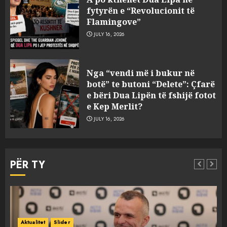
fytyrën e “Revolucionit të
Flamingove”
JULY 16, 2026
Zbulohet në detin Jon 83 vite
Nga “vendi më i bukur në
pas fundosjes anija e rrallë
botë” te butoni “Delete”: Çfarë
gjermane e Luftës së Dytë
e bëri Dua Lipën të fshijë fotot
Botërore
e Kep Merlit?
3
AUGUST 6, 2026
JULY 16, 2026
Zyrtarizohet kërkesa e
autoriteteve shqiptare për
PËR TY
ekstradimin e Ermal Beqirit
nga Franca
4
AUGUST 6, 2026
A do të ketë rrezik për Tokën?