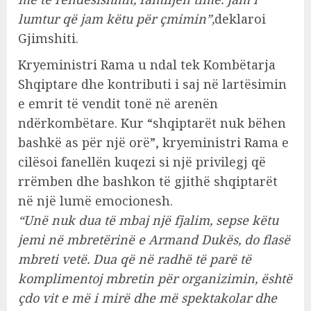
lumtur që jam këtu për çmimin”,
deklaroi
Gjimshiti.
Kryeministri Rama u ndal tek Kombëtarja
Shqiptare dhe kontributi i saj në lartësimin
e emrit të vendit tonë në arenën
ndërkombëtare. Kur “shqiptarët nuk bëhen
bashkë as për një orë”, kryeministri Rama e
cilësoi fanellën kuqezi si një privilegj që
rrëmben dhe bashkon të gjithë shqiptarët
në një lumë emocionesh.
“Unë nuk dua të mbaj një fjalim, sepse këtu
jemi në mbretërinë e Armand Dukës, do flasë
mbreti vetë. Dua që në radhë të parë të
komplimentoj mbretin për organizimin, është
çdo vit e më i mirë dhe më spektakolar dhe