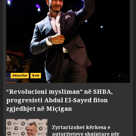
Aktualitet
Botë
“Revolucioni mysliman” në SHBA,
progresisti Abdul El-Sayed fiton
zgjedhjet në Miçigan
Zyrtarizohet kërkesa e
autoriteteve shqiptare për