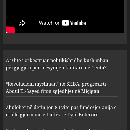
A ishte i orkestruar politikisht
dhe kush mban përgjegjësi
për mësymjen kufitare në
Ceuta?
1
AUGUST 6, 2026
“Revolucioni mysliman” në
A ishte i orkestruar politikisht dhe kush mban
SHBA, progresisti Abdul El-
Sayed fiton zgjedhjet në
përgjegjësi për mësymjen kufitare në Ceuta?
Miçigan
2
AUGUST 6, 2026
“Revolucioni mysliman” në SHBA, progresisti
Abdul El-Sayed fiton zgjedhjet në Miçigan
Zbulohet në detin Jon 83 vite
pas fundosjes anija e rrallë
Zbulohet në detin Jon 83 vite pas fundosjes anija e
gjermane e Luftës së Dytë
rrallë gjermane e Luftës së Dytë Botërore
Botërore
3
AUGUST 6, 2026