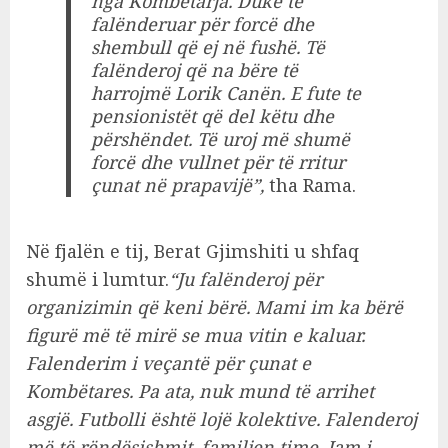
nga Kombëtarja. Duke të
falënderuar për forcë dhe
shembull që ej në fushë. Të
falënderoj që na bëre të
harrojmë Lorik Canën. E fute te
pensionistët që del këtu dhe
përshëndet. Të uroj më shumë
forcë dhe vullnet për të rritur
çunat në prapavijë”,
tha Rama.
Në fjalën e tij, Berat Gjimshiti u shfaq
shumë i lumtur.
“Ju falënderoj për
organizimin që keni bërë. Mami im ka bërë
figurë më të mirë se mua vitin e kaluar.
Falenderim i veçantë për çunat e
Kombëtares. Pa ata, nuk mund të arrihet
asgjë. Futbolli është lojë kolektive. Falenderoj
më të rëndësishmit, familjen time. Jam i