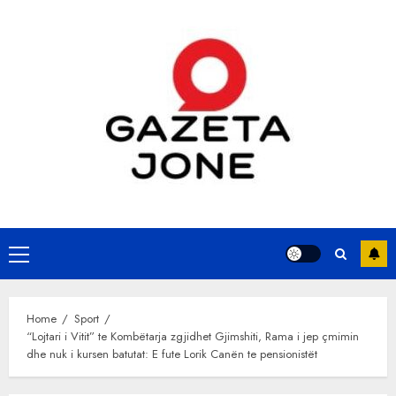
Skip
to
content
Primary
Menu
Home
Sport
“Lojtari i Vitit” te Kombëtarja zgjidhet Gjimshiti, Rama i jep çmimin
dhe nuk i kursen batutat: E fute Lorik Canën te pensionistët