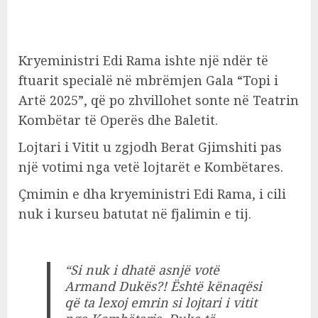
Kryeministri Edi Rama ishte një ndër të
ftuarit specialë në mbrëmjen Gala “Topi i
Artë 2025”, që po zhvillohet sonte në Teatrin
Kombëtar të Operës dhe Baletit.
Lojtari i Vitit u zgjodh Berat Gjimshiti pas
një votimi nga vetë lojtarët e Kombëtares.
Çmimin e dha kryeministri Edi Rama, i cili
nuk i kurseu batutat në fjalimin e tij.
“Si nuk i dhatë asnjë votë
Armand Dukës?! Është kënaqësi
që ta lexoj emrin si lojtari i vitit