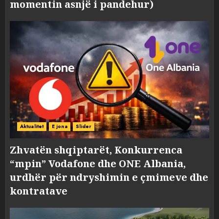
momentin asnjë i pandehur)
Aktualitet
E jona
Slider
Zhvatën shqiptarët, Konkurrenca
“mpin” Vodafone dhe ONE Albania,
urdhër për ndryshimin e çmimeve dhe
kontratave