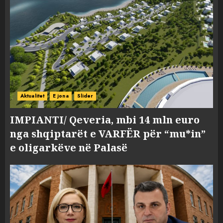
Aktualitet
E jona
Slider
IMPIANTI/ Qeveria, mbi 14 mln euro
nga shqiptarët e VARFËR për “mu*in”
e oligarkëve në Palasë