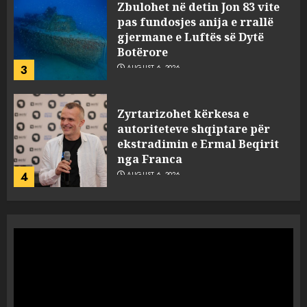
Zbulohet në detin Jon 83 vite
pas fundosjes anija e rrallë
gjermane e Luftës së Dytë
Botërore
3
AUGUST 6, 2026
Zyrtarizohet kërkesa e
autoriteteve shqiptare për
ekstradimin e Ermal Beqirit
nga Franca
4
AUGUST 6, 2026
A do të ketë rrezik për Tokën?
Anija kozmike e SpaceX
përplaset në Hënë
AUGUST 6, 2026
5