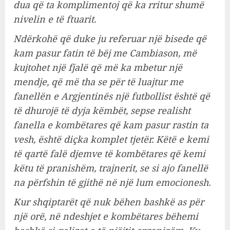
dua që ta komplimentoj që ka rritur shumë
nivelin e të ftuarit.
Ndërkohë që duke ju referuar një bisede që
kam pasur fatin të bëj me Cambiason, më
kujtohet një fjalë që më ka mbetur një
mendje, që më tha se për të luajtur me
fanellën e Argjentinës një futbollist është që
të dhurojë të dyja këmbët, sepse realisht
fanella e kombëtares që kam pasur rastin ta
vesh, është diçka komplet tjetër. Këtë e kemi
të qartë falë djemve të kombëtares që kemi
këtu të pranishëm, trajnerit, se si ajo fanellë
na përfshin të gjithë në një lum emocionesh.
Kur shqiptarët që nuk bëhen bashkë as për
një orë, në ndeshjet e kombëtares bëhemi