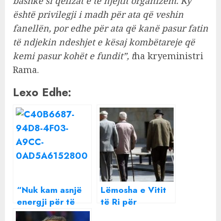
bashkë si qelizat e të njëjtit organizëm. Ky
është privilegji i madh për ata që veshin
fanellën, por edhe për ata që kanë pasur fatin
të ndjekin ndeshjet e kësaj kombëtareje që
kemi pasur kohët e fundit”, t
ha kryeministri
Rama.
Lexo Edhe:
“Nuk kam asnjë
Lëmosha e Vitit
energji për të
të Ri për
urryer një shpirt”
pensionistët