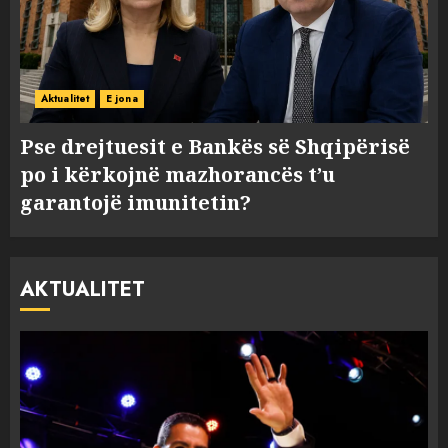
Aktualitet
E jona
Pse drejtuesit e Bankës së Shqipërisë
po i kërkojnë mazhorancës t’u
garantojë imunitetin?
AKTUALITET