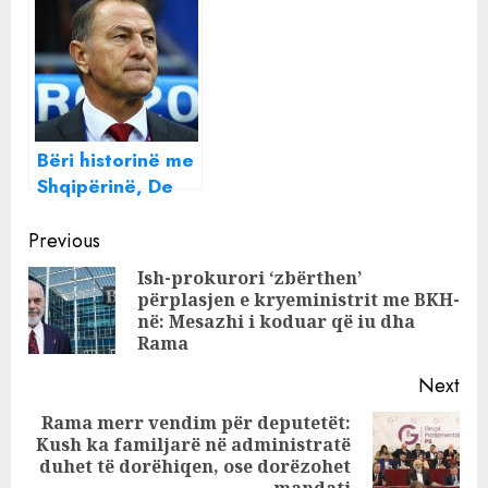
Beatrix ndan një
mesazh të
rëndësishëm me
të gjithë
Bëri historinë me
Shqipërinë, De
Biazi jep
Continue
dorëheqjen nga
Previous
kombëtarja e…
Reading
Ish-prokurori ‘zbërthen’
përplasjen e kryeministrit me BKH-
Pre
në: Mesazhi i koduar që iu dha
pos
Rama
Next
Rama merr vendim për deputetët:
Kush ka familjarë në administratë
Next
duhet të dorëhiqen, ose dorëzohet
post: