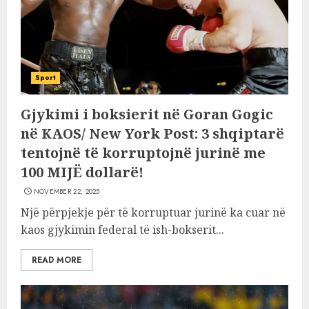
Sport
Gjykimi i boksierit në Goran Gogic
në KAOS/ New York Post: 3 shqiptarë
tentojnë të korruptojnë jurinë me
100 MIJË dollarë!
NOVEMBER 22, 2025
Një përpjekje për të korruptuar jurinë ka cuar në
kaos gjykimin federal të ish-bokserit...
READ MORE