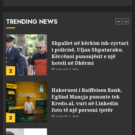
ekstradimin e Samir
Rodriguez, i dyshuar për
laboratorin e kokainës në
TRENDING NEWS
Frakull
1
AUGUST 7, 2026
Shpallet në kërkim ish-zyrtari
i policisë, Uljan Shpataraku.
Kërcënoi punonjësit e një
hoteli në Dhërmi
2
AUGUST 7, 2026
Hakeruesi i Raiffeisen Bank,
Eglind Mançja punonte tek
Kredo.al, vuri në Linkedin
foto të një personi tjetër
3
AUGUST 7, 2026