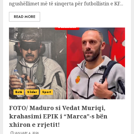
ngushëllimet më të sinqerta për futbollistin e KF...
READ MORE
Botë
Slider
Sport
FOTO/ Maduro si Vedat Muriqi,
krahasimi EPIK i “Marca”-s bën
xhiron e rrjetit!
JANUARY 4, 2026