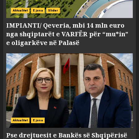
Aktualitet
E jona
Slider
IMPIANTI/ Qeveria, mbi 14 mln euro
nga shqiptarët e VARFËR për “mu*in”
e oligarkëve në Palasë
Aktualitet
E jona
Pse drejtuesit e Bankës së Shqipërisë