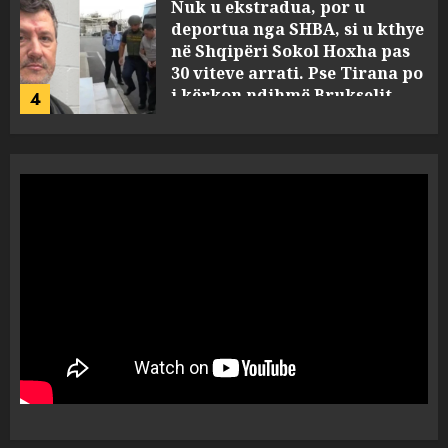
Nuk u ekstradua, por u
deportua nga SHBA, si u kthye
në Shqipëri Sokol Hoxha pas
30 viteve arrati. Pse Tirana po
i kërkon ndihmë Brukselit
4
AUGUST 7, 2026
U nisën drejt Gjermanisë pas
pushimeve në Kosovë, humbin
jetën në aksident tre anëtarët
e familjes!
5
AUGUST 7, 2026
Policia konfirmon
ekstradimin e Samir
Rodriguez, i dyshuar për
laboratorin e kokainës në
Frakull
1
AUGUST 7, 2026