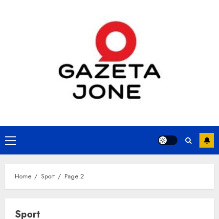
Skip
to
content
Primary
Menu
Home
Sport
Page 2
Sport