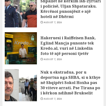
Shpallet në kërkim ish-zyrtari
i policisë, Uljan Shpataraku.
Kërcënoi punonjësit e një
hoteli në Dhërmi
AUGUST 7, 2026
Hakeruesi i Raiffeisen Bank,
Eglind Mançja punonte tek
Kredo.al, vuri në Linkedin
foto të një personi tjetër
AUGUST 7, 2026
Nuk u ekstradua, por u
deportua nga SHBA, si u kthye
në Shqipëri Sokol Hoxha pas
30 viteve arrati. Pse Tirana po
i kërkon ndihmë Brukselit
AUGUST 7, 2026