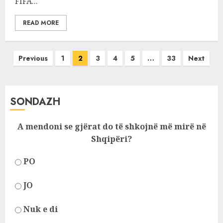
FIFA...
READ MORE
Posts
Previous
1
2
3
4
5
…
33
Next
pagination
SONDAZH
A mendoni se gjërat do të shkojnë më mirë në
Shqipëri?
PO
JO
Nuk e di