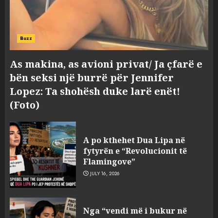
Buzz
As makina, as avioni privat/ Ja çfarë e
bën seksi një burrë për Jennifer
Lopez: Ta shohësh duke larë enët!
(Foto)
A po kthehet Dua Lipa në
fytyrën e “Revolucionit të
Flamingove”
JULY 16, 2026
Hakeruesi i Raiffeisen Bank,
Nga “vendi më i bukur në
Eglind Mançja punonte tek