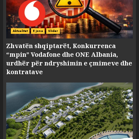
Aktualitet
E jona
Slider
Zhvatën shqiptarët, Konkurrenca
“mpin” Vodafone dhe ONE Albania,
urdhër për ndryshimin e çmimeve dhe
kontratave