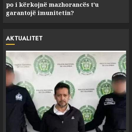
po i kërkojnë mazhorancës t’u
garantojë imunitetin?
AKTUALITET