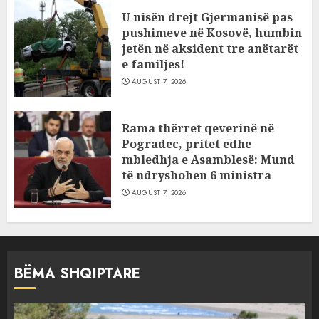
U nisën drejt Gjermanisë pas
pushimeve në Kosovë, humbin
jetën në aksident tre anëtarët
e familjes!
AUGUST 7, 2026
Rama thërret qeverinë në
Pogradec, pritet edhe
mbledhja e Asamblesë: Mund
të ndryshohen 6 ministra
AUGUST 7, 2026
BËMA SHQIPTARE