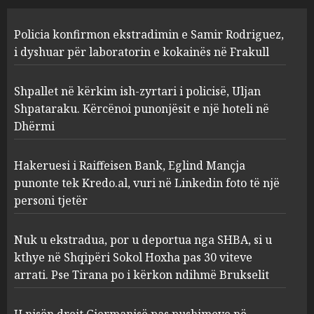
Shpallet në kërkim ish-zyrtari
Policia konfirmon ekstradimin e Samir Rodriguez,
i policisë, Uljan Shpataraku.
Kërcënoi punonjësit e një
i dyshuar për laboratorin e kokainës në Frakull
hoteli në Dhërmi
2
AUGUST 7, 2026
Shpallet në kërkim ish-zyrtari i policisë, Uljan
Shpataraku. Kërcënoi punonjësit e një hoteli në
Dhërmi
Hakeruesi i Raiffeisen Bank,
Eglind Mançja punonte tek
Kredo.al, vuri në Linkedin
Hakeruesi i Raiffeisen Bank, Eglind Mançja
foto të një personi tjetër
punonte tek Kredo.al, vuri në Linkedin foto të një
3
AUGUST 7, 2026
personi tjetër
Nuk u ekstradua, por u
Nuk u ekstradua, por u deportua nga SHBA, si u
deportua nga SHBA, si u kthye
kthye në Shqipëri Sokol Hoxha pas 30 viteve
në Shqipëri Sokol Hoxha pas
arrati. Pse Tirana po i kërkon ndihmë Brukselit
30 viteve arrati. Pse Tirana po
i kërkon ndihmë Brukselit
4
U nisën drejt Gjermanisë pas pushimeve në