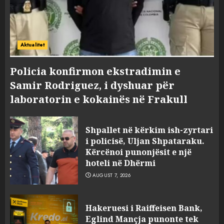
Aktualitet
Policia konfirmon ekstradimin e
Samir Rodriguez, i dyshuar për
laboratorin e kokainës në Frakull
Shpallet në kërkim ish-zyrtari
i policisë, Uljan Shpataraku.
Kërcënoi punonjësit e një
hoteli në Dhërmi
AUGUST 7, 2026
Hakeruesi i Raiffeisen Bank,
Eglind Mançja punonte tek