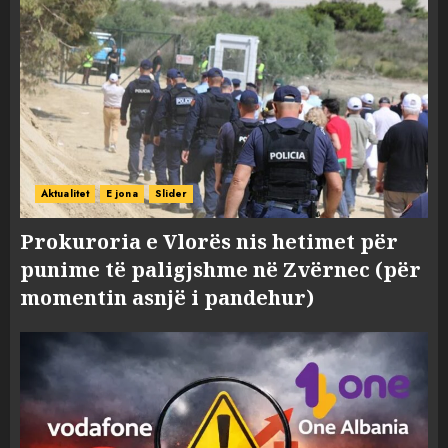
Aktualitet
E jona
Slider
Prokuroria e Vlorës nis hetimet për
punime të paligjshme në Zvërnec (për
momentin asnjë i pandehur)