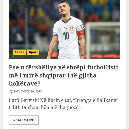
Slider
Sport
Pse u fërshëllye në shtëpi futbollisti
më i mirë shqiptar i të gjitha
kohërave?
NOVEMBER 20, 2025
Lutfi Dervishi Në librin e saj, “Brenga e Ballkanit”
Edith Durham bën një diagnozë...
READ MORE