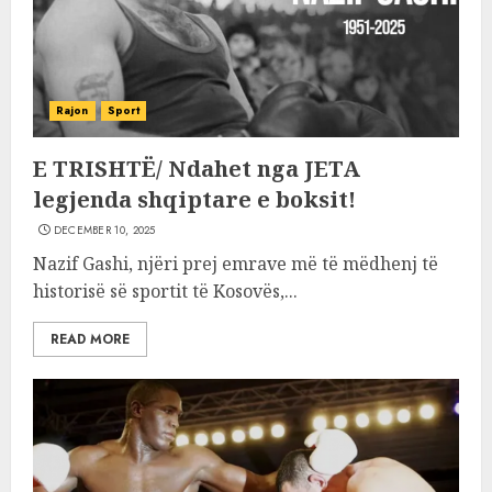
Rajon
Sport
E TRISHTË/ Ndahet nga JETA
legjenda shqiptare e boksit!
DECEMBER 10, 2025
Nazif Gashi, njëri prej emrave më të mëdhenj të
historisë së sportit të Kosovës,...
READ MORE