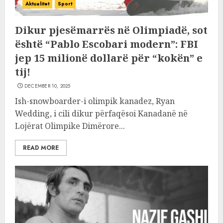
Aktualitet
Sport
Dikur pjesëmarrës në Olimpiadë, sot
është “Pablo Escobari modern”: FBI
jep 15 milionë dollarë për “kokën” e
tij!
DECEMBER 10, 2025
Ish-snowboarder-i olimpik kanadez, Ryan
Wedding, i cili dikur përfaqësoi Kanadanë në
Lojërat Olimpike Dimërore...
READ MORE