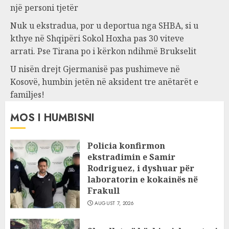
një personi tjetër
Nuk u ekstradua, por u deportua nga SHBA, si u
kthye në Shqipëri Sokol Hoxha pas 30 viteve
arrati. Pse Tirana po i kërkon ndihmë Brukselit
U nisën drejt Gjermanisë pas pushimeve në
Kosovë, humbin jetën në aksident tre anëtarët e
familjes!
MOS I HUMBISNI
Policia konfirmon
ekstradimin e Samir
Rodriguez, i dyshuar për
laboratorin e kokainës në
Frakull
AUGUST 7, 2026