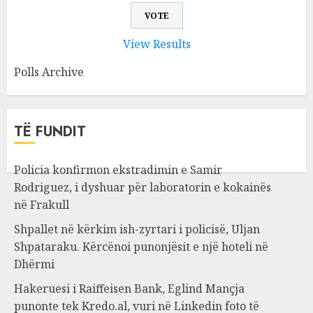
View Results
Polls Archive
TË FUNDIT
Policia konfirmon ekstradimin e Samir
Rodriguez, i dyshuar për laboratorin e kokainës
në Frakull
Shpallet në kërkim ish-zyrtari i policisë, Uljan
Shpataraku. Kërcënoi punonjësit e një hoteli në
Dhërmi
Hakeruesi i Raiffeisen Bank, Eglind Mançja
punonte tek Kredo.al, vuri në Linkedin foto të